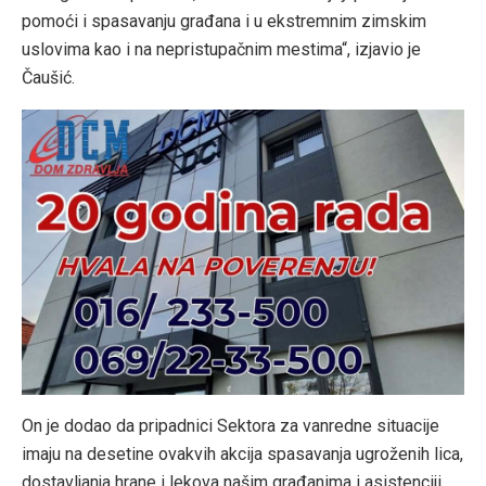
pomoći i spasavanju građana i u ekstremnim zimskim
uslovima kao i na nepristupačnim mestima“, izjavio je
Čaušić.
On je dodao da pripadnici Sektora za vanredne situacije
imaju na desetine ovakvih akcija spasavanja ugroženih lica,
dostavljanja hrane i lekova našim građanima i asistenciji