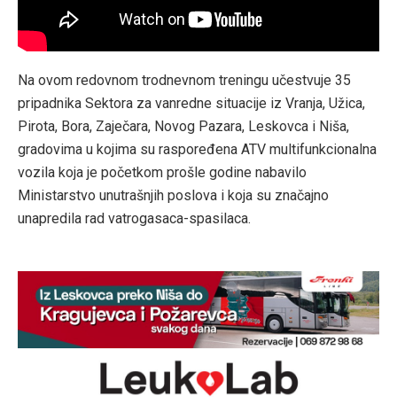
Na ovom redovnom trodnevnom treningu učestvuje 35
pripadnika Sektora za vanredne situacije iz Vranja, Užica,
Pirota, Bora, Zaječara, Novog Pazara, Leskovca i Niša,
gradovima u kojima su raspoređena ATV multifunkcionalna
vozila koja je početkom prošle godine nabavilo
Ministarstvo unutrašnjih poslova i koja su značajno
unapredila rad vatrogasaca-spasilaca.