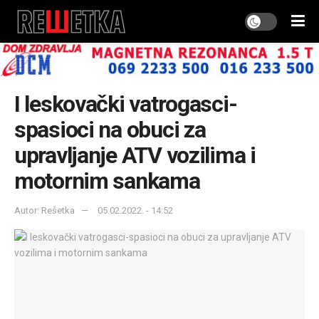
I leskovački vatrogasci-
spasioci na obuci za
upravljanje ATV vozilima i
motornim sankama
Autor: Rešetka
05.02.2022. - 14:52