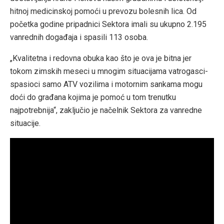
hitnoj medicinskoj pomoći u prevozu bolesnih lica. Od
početka godine pripadnici Sektora imali su ukupno 2.195
vanrednih događaja i spasili 113 osoba.
„Kvalitetna i redovna obuka kao što je ova je bitna jer
tokom zimskih meseci u mnogim situacijama vatrogasci-
spasioci samo ATV vozilima i motornim sankama mogu
doći do građana kojima je pomoć u tom trenutku
najpotrebnija“, zaključio je načelnik Sektora za vanredne
situacije.