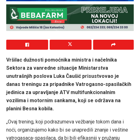
Vršilac dužnosti pomoćnika ministra i načelnika
Sektora za vanredne situacije Ministarstva
unutrašnjih poslova Luka Čaušić prisustvovao je
danas treningu za pripadnike Vatrogasno-spasilačkih
jedinica za upravljanje ATV multifunkcionalnim
vozilima i motornim sankama, koji se održava na
planini Besna kobila.
„Ovaj trening, koji podrazumeva vežbanje tokom dana i
noći, organizujemo kako bi se unapredili znanje i veštine
vatrogasaca-spasilaca, da bi bili efikasniji y pružanju