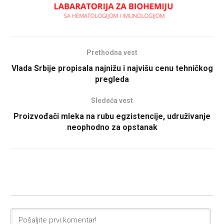
Prethodna vest
Vlada Srbije propisala najnižu i najvišu cenu tehničkog
pregleda
Sledeća vest
Proizvođači mleka na rubu egzistencije, udruživanje
neophodno za opstanak