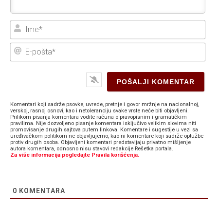
Ime
E-
poš
Komentari koji sadrže psovke, uvrede, pretnje i govor mržnje na nacionalnoj,
verskoj, rasnoj osnovi, kao i netoleranciju svake vrste neće biti objavljeni.
Prilikom pisanja komentara vodite računa o pravopisnim i gramatičkim
pravilima. Nije dozvoljeno pisanje komentara isključivo velikim slovima niti
promovisanje drugih sajtova putem linkova. Komentare i sugestije u vezi sa
uređivačkom politikom ne objavljujemo, kao ni komentare koji sadrže optužbe
protiv drugih osoba. Objavljeni komentari predstavljaju privatno mišljenje
autora komentara, odnosno nisu stavovi redakcije Rešetka portala.
Za više informacija pogledajte Pravila korišćenja.
0
KOMENTARA