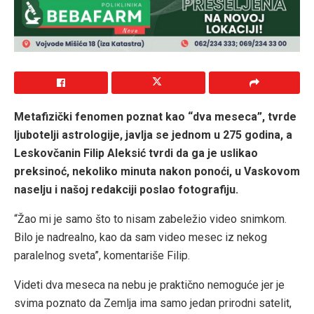
Metafizički fenomen poznat kao “dva meseca”, tvrde
ljubotelji astrologije, javlja se jednom u 275 godina, a
Leskovčanin Filip Aleksić tvrdi da ga je uslikao
preksinoć, nekoliko minuta nakon ponoći, u Vaskovom
naselju i našoj redakciji poslao fotografiju.
“Žao mi je samo što to nisam zabeležio video snimkom.
Bilo je nadrealno, kao da sam video mesec iz nekog
paralelnog sveta”, komentariše Filip.
Videti dva meseca na nebu je praktično nemoguće jer je
svima poznato da Zemlja ima samo jedan prirodni satelit,