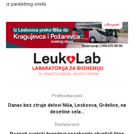
iz paralelnog sveta.
Prethodna vest
Danas bez struje delovi Niša, Leskovca, Grdelice, na
desetine sela…
Sledeća vest
Poznati svetski brendovi nezakonito skupljali lične