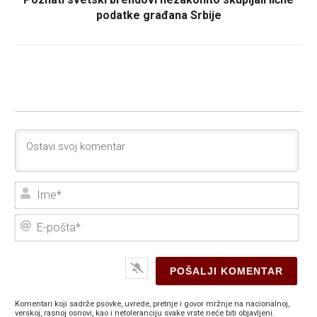
podatke građana Srbije
Ime
E-
poš
Komentari koji sadrže psovke, uvrede, pretnje i govor mržnje na nacionalnoj,
verskoj, rasnoj osnovi, kao i netoleranciju svake vrste neće biti objavljeni.