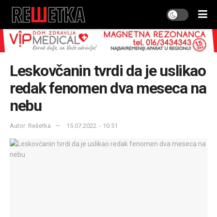
Leskovčanin tvrdi da je uslikao
redak fenomen dva meseca na
nebu
Autor: Rešetka
15.07.2022. - 10:51