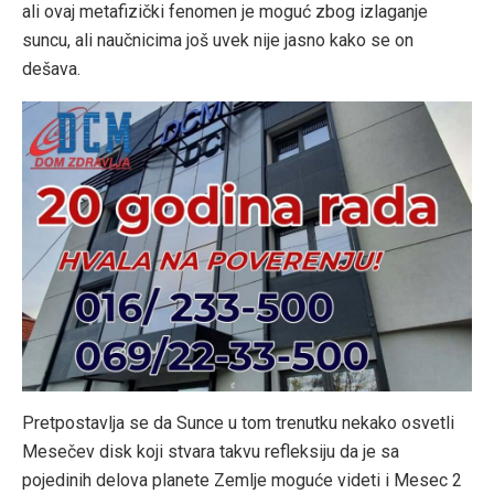
ali ovaj metafizički fenomen je moguć zbog izlaganje
suncu, ali naučnicima još uvek nije jasno kako se on
dešava.
Pretpostavlja se da Sunce u tom trenutku nekako osvetli
Mesečev disk koji stvara takvu refleksiju da je sa
pojedinih delova planete Zemlje moguće videti i Mesec 2