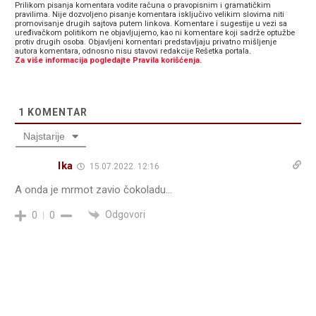
Prilikom pisanja komentara vodite računa o pravopisnim i gramatičkim
pravilima. Nije dozvoljeno pisanje komentara isključivo velikim slovima niti
promovisanje drugih sajtova putem linkova. Komentare i sugestije u vezi sa
uređivačkom politikom ne objavljujemo, kao ni komentare koji sadrže optužbe
protiv drugih osoba. Objavljeni komentari predstavljaju privatno mišljenje
autora komentara, odnosno nisu stavovi redakcije Rešetka portala.
Za više informacija pogledajte Pravila korišćenja.
1
KOMENTAR
Najstarije
Ika
15.07.2022. 12:16
A onda je mrmot zavio čokoladu…
Odgovori
0
0