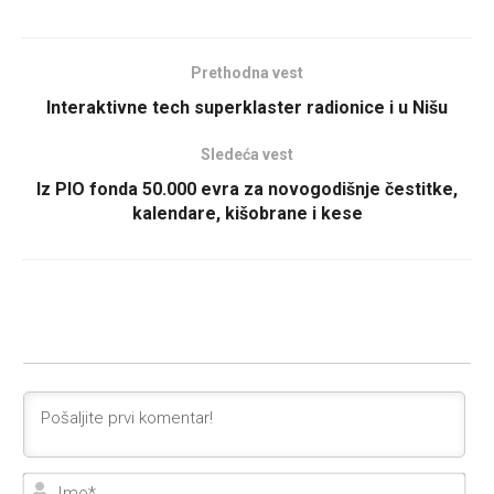
Prethodna vest
Interaktivne tech superklaster radionice i u Nišu
Sledeća vest
Iz PIO fonda 50.000 evra za novogodišnje čestitke,
kalendare, kišobrane i kese
Ime