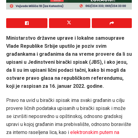
Ministarstvo državne uprave i lokalne samouprave
Vlade Republike Srbije uputilo je poziv svim
građankama i građanima da na vreme provere da li su
upisani u Jedinstveni birački spisak (JBS), i ako jesu,
da li su im upisani lični podaci tačni, kako bi mogli da
ostvare pravo glasa na republičkom referendumu,
koji je raspisan za 16. januar 2022. godine.
Pravo na uvid u birački spisak ima svaki građanin u cilju
provere ličnih podataka upisanih u birački spisak i može
se izvršiti neposredno u opštinskoj, odnosno gradskoj
upravi u kojoj građanin ima prebivalište, odnosno boravište
za interno raseljena lica, kao i
elektronskim putem na