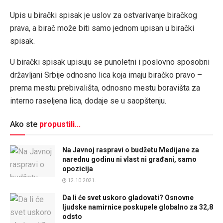
Upis u birački spisak je uslov za ostvarivanje biračkog
prava, a birač može biti samo jednom upisan u birački
spisak.
U birački spisak upisuju se punoletni i poslovno sposobni
državljani Srbije odnosno lica koja imaju biračko pravo –
prema mestu prebivališta, odnosno mestu boravišta za
interno raseljena lica, dodaje se u saopštenju.
Ako ste
propustili...
Na Javnoj raspravi o budžetu Medijane za
narednu godinu ni vlast ni građani, samo
opozicija
12.10.2021.
Da li će svet uskoro gladovati? Osnovne
ljudske namirnice poskupele globalno za 32,8
odsto