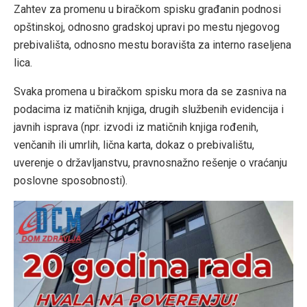
Zahtev za promenu u biračkom spisku građanin podnosi
opštinskoj, odnosno gradskoj upravi po mestu njegovog
prebivališta, odnosno mestu boravišta za interno raseljena
lica.
Svaka promena u biračkom spisku mora da se zasniva na
podacima iz matičnih knjiga, drugih službenih evidencija i
javnih isprava (npr. izvodi iz matičnih knjiga rođenih,
venčanih ili umrlih, lična karta, dokaz o prebivalištu,
uverenje o državljanstvu, pravnosnažno rešenje o vraćanju
poslovne sposobnosti).