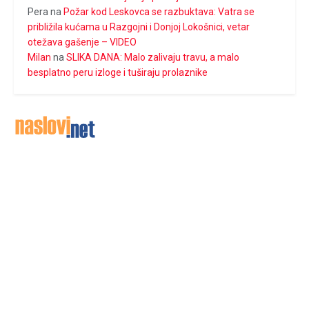
Pera
na
Požar kod Leskovca se razbuktava: Vatra se
približila kućama u Razgojni i Donjoj Lokošnici, vetar
otežava gašenje – VIDEO
Milan
na
SLIKA DANA: Malo zalivaju travu, a malo
besplatno peru izloge i tuširaju prolaznike