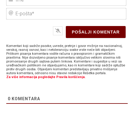
E-
poš
Komentari koji sadrže psovke, uvrede, pretnje i govor mržnje na nacionalnoj,
verskoj, rasnoj osnovi, kao i netoleranciju svake vrste neće biti objavljeni.
Prilikom pisanja komentara vodite računa o pravopisnim i gramatičkim
pravilima. Nije dozvoljeno pisanje komentara isključivo velikim slovima niti
promovisanje drugih sajtova putem linkova. Komentare i sugestije u vezi sa
uređivačkom politikom ne objavljujemo, kao ni komentare koji sadrže optužbe
protiv drugih osoba. Objavljeni komentari predstavljaju privatno mišljenje
autora komentara, odnosno nisu stavovi redakcije Rešetka portala.
Za više informacija pogledajte Pravila korišćenja.
0
KOMENTARA