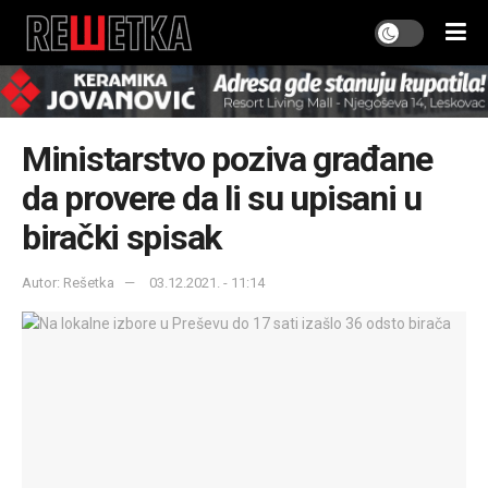
Ministarstvo poziva građane
da provere da li su upisani u
birački spisak
Autor: Rešetka
03.12.2021. - 11:14