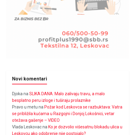
Novi komentari
Djoka
na
SLIKA DANA: Malo zalivaju travu, a malo
besplatno peru izloge i tuširaju prolaznike
Pravo u metu
na
Požar kod Leskovca se razbuktava: Vatra
se približila kućama u Razgojni i Donjoj Lokošnici, vetar
otežava gašenje – VIDEO
Vlada Leskovac
na
Ko je dozvolio višesatnu blokadu ulica u
Leskovcu ako odobrenje nije postojalo?