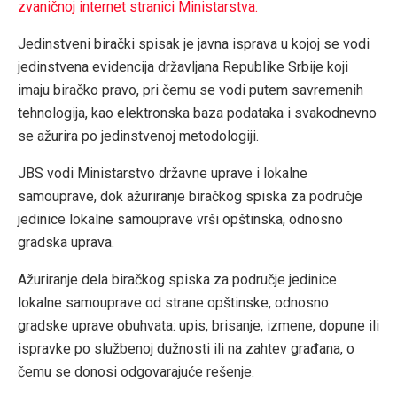
zvaničnoj internet stranici Ministarstva.
Jedinstveni birački spisak je javna isprava u kojoj se vodi
jedinstvena evidencija državljana Republike Srbije koji
imaju biračko pravo, pri čemu se vodi putem savremenih
tehnologija, kao elektronska baza podataka i svakodnevno
se ažurira po jedinstvenoj metodologiji.
JBS vodi Ministarstvo državne uprave i lokalne
samouprave, dok ažuriranje biračkog spiska za područje
jedinice lokalne samouprave vrši opštinska, odnosno
gradska uprava.
Ažuriranje dela biračkog spiska za područje jedinice
lokalne samouprave od strane opštinske, odnosno
gradske uprave obuhvata: upis, brisanje, izmene, dopune ili
ispravke po službenoj dužnosti ili na zahtev građana, o
čemu se donosi odgovarajuće rešenje.