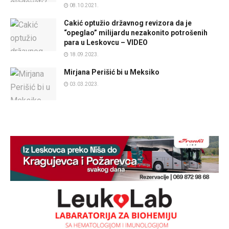
08.10.2021.
Cakić optužio državnog revizora da je
“opeglao” milijardu nezakonito potrošenih
para u Leskovcu – VIDEO
18.09.2023.
Mirjana Perišić bi u Meksiko
03.03.2023.