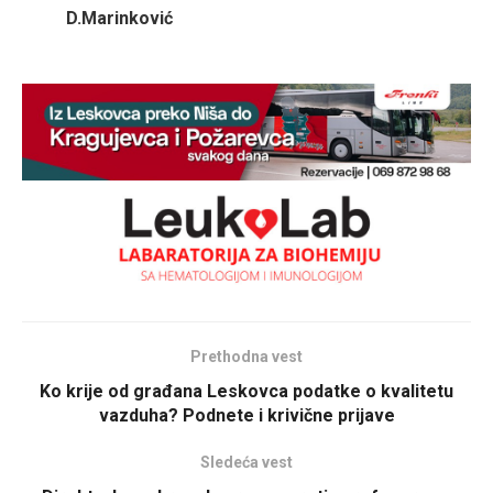
D.Marinković
Prethodna vest
Ko krije od građana Leskovca podatke o kvalitetu
vazduha? Podnete i krivične prijave
Sledeća vest