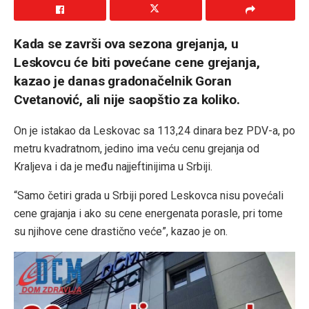
Kada se završi ova sezona grejanja, u
Leskovcu će biti povećane cene grejanja,
kazao je danas gradonačelnik Goran
Cvetanović, ali nije saopštio za koliko.
On je istakao da Leskovac sa 113,24 dinara bez PDV-a, po
metru kvadratnom, jedino ima veću cenu grejanja od
Kraljeva i da je među najjeftinijima u Srbiji.
“Samo četiri grada u Srbiji pored Leskovca nisu povećali
cene grajanja i ako su cene energenata porasle, pri tome
su njihove cene drastično veće”, kazao je on.