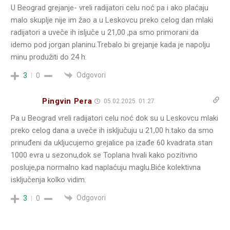
U Beograd grejanje- vreli radijatori celu noć pa i ako plaćaju
malo skuplje nije im žao a u Leskovcu preko celog dan mlaki
radijatori a uveče ih isljuče u 21,00 ,pa smo primorani da
idemo pod jorgan planinu.Trebalo bi grejanje kada je napolju
minu produžiti do 24 h.
Odgovori
3
0
Pingvin Pera
05.02.2025. 01:27
Pa u Beograd vreli radijatori celu noć dok su u Leskovcu mlaki
preko celog dana a uveče ih isključuju u 21,00 h.tako da smo
prinuđeni da ukljucujemo grejalice pa izađe 60 kvadrata stan
1000 evra u sezonu,dok se Toplana hvali kako pozitivno
posluje,pa normalno kad naplaćuju maglu.Biće kolektivna
isključenja kolko vidim.
Odgovori
3
0