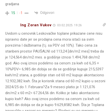
gradjana
Odgovori
15
-1
Ing Zoran Vukov
03.02.2025. 19:26
Uvidom u cenovnik Leskovačke toplane prikazane cene nisu
ispravno date jer se prodajna cena mora istaći sa svim
porezima I dažbinama (t.j. sa PDV od 10%). Tako cena za
stanbeni prostor PAUŠALNI od 113,24 [din/m2 mes] treba da
je 124,564 din/m2 mes. a godišnje iznosi 1.494,768 din/m2
god. Ako ovaj iznos podelimo sa cenom za kwh od 6,35 +
10%PDV= 6,985 din dobija se da se godišnje kupuje 215,5397
kwh/m2 stana, a godišnje stan od 60 m2 kupuje akontaciono
12.932,382 kwh. Šta je korisnik stana od 60 m2 kupio u sezoni
2024/25 do 1. Februara?Za 9 meseci platio je 1.121,076
din/m2 x 60 m2= 67.264,56 din. Koliko je tako akontaciono
kupio kwh? Ako ovaj iznos podelimo sa cenom za kwh od
6,985 din dobija se da je kupio 9.629,8582 kwh. Šta je Toplana
isporučila u sezoni po merenju? (Podaci su po merenju u