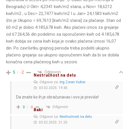
Beogradu) U Okt= 4,2341 kwh/m2 stana; u Nov= 18,6212
kwh/m2 ; u Dec= 22,7477 kwh/m2 I u Jan= 24,1583 kwh/m2
što je Ukupno = 69,7613 [kwh/m2 stana] za plaćanje. Stan od
60 m2 je dobio 4.185,678 kwh. Ako plaćeni iznos za grejanje
od 67.264,56 din podelimo sa isporučenim kwh od 4.185,678
kwh dobija se cena kwh koja je ovako plaćena iznosi 16,07
din. Po završetku grejnog perioda treba podeliti ukupno
plaćeno grejanje sa ukupno isporučenim kwh da bi se dobila
konačna cena plaćenog kwh u sezoni.
Odgovori
5
-2
Nestručnost na delu
Odgovor za
Ing Zoran Vukov
03.02.2025. 19:45
Da znate ko ih je obračunavao i ovo je previše!
Odgovori
3
-3
Baki
Odgovor za
Nestručnost na delu
03.02.2025. 21:20