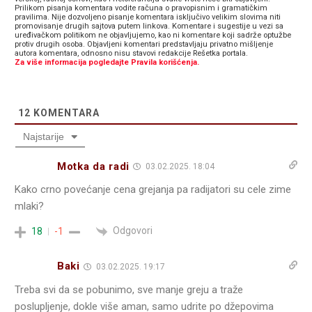
Prilikom pisanja komentara vodite računa o pravopisnim i gramatičkim
pravilima. Nije dozvoljeno pisanje komentara isključivo velikim slovima niti
promovisanje drugih sajtova putem linkova. Komentare i sugestije u vezi sa
uređivačkom politikom ne objavljujemo, kao ni komentare koji sadrže optužbe
protiv drugih osoba. Objavljeni komentari predstavljaju privatno mišljenje
autora komentara, odnosno nisu stavovi redakcije Rešetka portala.
Za više informacija pogledajte Pravila korišćenja.
12
KOMENTARA
Najstarije
Motka da radi
03.02.2025. 18:04
Kako crno povećanje cena grejanja pa radijatori su cele zime
mlaki?
Odgovori
18
-1
Baki
03.02.2025. 19:17
Treba svi da se pobunimo, sve manje greju a traže
poslupljenje, dokle više aman, samo udrite po džepovima