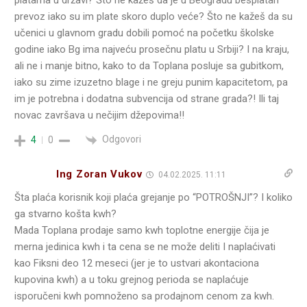
platama u državi? Što ne kažeš da je u Beogradu besplatan
prevoz iako su im plate skoro duplo veće? Što ne kažeš da su
učenici u glavnom gradu dobili pomoć na početku školske
godine iako Bg ima najveću prosečnu platu u Srbiji? I na kraju,
ali ne i manje bitno, kako to da Toplana posluje sa gubitkom,
iako su zime izuzetno blage i ne greju punim kapacitetom, pa
im je potrebna i dodatna subvencija od strane grada?! Ili taj
novac završava u nečijim džepovima!!
Odgovori
4
0
Ing Zoran Vukov
04.02.2025. 11:11
Šta plaća korisnik koji plaća grejanje po “POTROŠNJI”? I koliko
ga stvarno košta kwh?
Mada Toplana prodaje samo kwh toplotne energije čija je
merna jedinica kwh i ta cena se ne može deliti I naplaćivati
kao Fiksni deo 12 meseci (jer je to ustvari akontaciona
kupovina kwh) a u toku grejnog perioda se naplaćuje
isporučeni kwh pomnoženo sa prodajnom cenom za kwh.