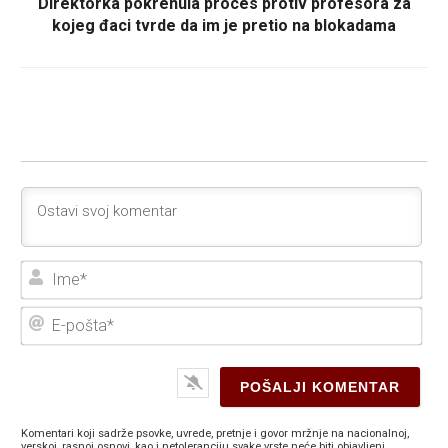
Direktorka pokrenula proces protiv profesora za
kojeg đaci tvrde da im je pretio na blokadama
Ime
E-
poš
Komentari koji sadrže psovke, uvrede, pretnje i govor mržnje na nacionalnoj,
verskoj, rasnoj osnovi, kao i netoleranciju svake vrste neće biti objavljeni.