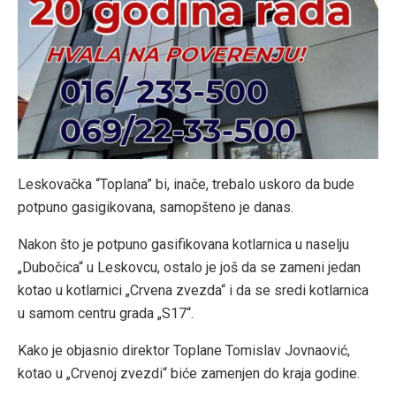
Leskovačka “Toplana” bi, inače, trebalo uskoro da bude
potpuno gasigikovana, samopšteno je danas.
Nakon što je potpuno gasifikovana kotlarnica u naselju
„Dubočica“ u Leskovcu, ostalo je još da se zameni jedan
kotao u kotlarnici „Crvena zvezda“ i da se sredi kotlarnica
u samom centru grada „S17“.
Kako je objasnio direktor Toplane Tomislav Jovnaović,
kotao u „Crvenoj zvezdi“ biće zamenjen do kraja godine.