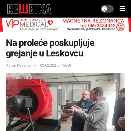
Na proleće poskupljuje
grejanje u Leskovcu
Autor: Rešetka
03.02.2025. - 16:58