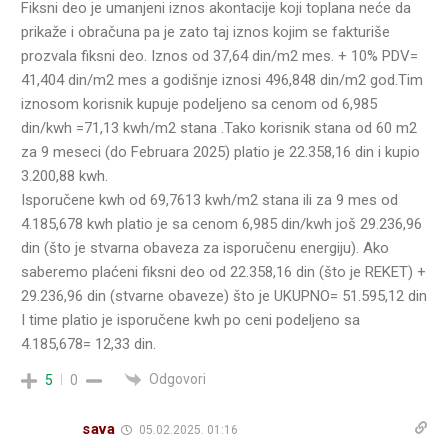
Fiksni deo je umanjeni iznos akontacije koji toplana neće da
prikaže i obračuna pa je zato taj iznos kojim se fakturiše
prozvala fiksni deo. Iznos od 37,64 din/m2 mes. + 10% PDV=
41,404 din/m2 mes a godišnje iznosi 496,848 din/m2 god.Tim
iznosom korisnik kupuje podeljeno sa cenom od 6,985
din/kwh =71,13 kwh/m2 stana .Tako korisnik stana od 60 m2
za 9 meseci (do Februara 2025) platio je 22.358,16 din i kupio
3.200,88 kwh.
Isporučene kwh od 69,7613 kwh/m2 stana ili za 9 mes od
4.185,678 kwh platio je sa cenom 6,985 din/kwh još 29.236,96
din (što je stvarna obaveza za isporučenu energiju). Ako
saberemo plaćeni fiksni deo od 22.358,16 din (što je REKET) +
29.236,96 din (stvarne obaveze) što je UKUPNO= 51.595,12 din
I time platio je isporučene kwh po ceni podeljeno sa
4.185,678= 12,33 din.
Odgovori
5
0
sava
05.02.2025. 01:16