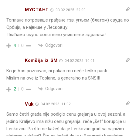
МУСТАНГ
03.02.2025. 22:00
Топлане потроваше грађане тзв. угљем (блатом) свуда по
Србији, а највише у Лесковцу.
Плаћамо скупо сопствено уништење здравља!
Odgovori
4
0
Komšija iz SM
04.02.2025. 10:01
Ko je Vas poznavao, ni pakao mu neće teško pasti…
Mislim na ove iz Toplane, a generalno na SNS!!!
Odgovori
2
0
Vuk
04.02.2025. 11:02
Samo četiri grada nije podiglo cenu grejanja u ovoj sezoni, a
jedino Kraljevo ima nižu cenu grejanja…reče „šef“ korupcije u
Leskovcu. Pa što ne kažeš da je Leskovac grad sa najnižim