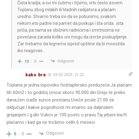
Čista kradja, a svi mi ćutimo i trpimo, vrlo često zovem
Toplanu zbog mlakih ili hladnih radijatora a plaćam
uredno. Stvarno treba svi da se pobunimo, svakom
nekom eto padne na pamet da poskupi i šta onda…ista
priča, pa nama se običnim radnicima i smrtnicima ne
povećava zarada koliko oni mogu da izvrše poskupljenje.
Zar trebamo da legnemo ispred opštine da bi mooožda
iko reagovao…
Odgovori
10
0
kako bre
03.02.2025. 21:22
Toplana je jedna lopovsko hoštaplersko preduzeće.Ja plaćam
tih 60m2 i to godišnj iznosi skoro 90.000 din.Greju te preko
dana,čim izađe sunce prestanu.Uveče posle 21:00 se
isključuje.I kakve pogodnosti mi imamo sa daljinskim
grejanjem.I g.din Vukov je 100 posto u pravu.Taj jebeni kw/h
plaćamo i kad ga ne trošimo celih 6 meseci
Odgovori
6
0