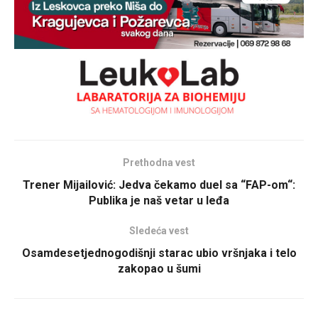
Prethodna vest
Trener Mijailović: Jedva čekamo duel sa “FAP-om“:
Publika je naš vetar u leđa
Sledeća vest
Osamdesetjednogodišnji starac ubio vršnjaka i telo
zakopao u šumi