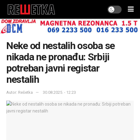
Neke od nestalih osoba se
nikada ne pronađu: Srbiji
potreban javni registar
nestalih
Autor: Rešetka
30.08.2025. - 12:23