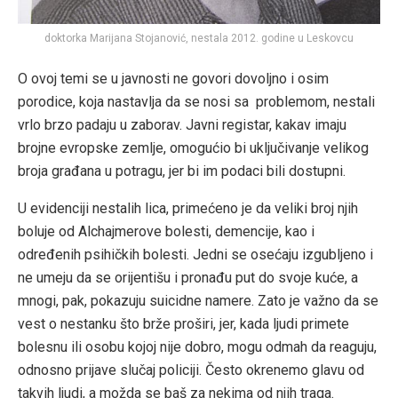
doktorka Marijana Stojanović, nestala 2012. godine u Leskovcu
O ovoj temi se u javnosti ne govori dovoljno i osim
porodice, koja nastavlja da se nosi sa problemom, nestali
vrlo brzo padaju u zaborav. Javni registar, kakav imaju
brojne evropske zemlje, omogućio bi uključivanje velikog
broja građana u potragu, jer bi im podaci bili dostupni.
U evidenciji nestalih lica, primećeno je da veliki broj njih
boluje od Alchajmerove bolesti, demencije, kao i
određenih psihičkih bolesti. Jedni se osećaju izgubljeno i
ne umeju da se orijentišu i pronađu put do svoje kuće, a
mnogi, pak, pokazuju suicidne namere. Zato je važno da se
vest o nestanku što brže proširi, jer, kada ljudi primete
bolesnu ili osobu kojoj nije dobro, mogu odmah da reaguju,
odnosno prijave slučaj policiji. Često okrenemo glavu od
takvih ljudi, a možda se baš za nekima od njih traga.