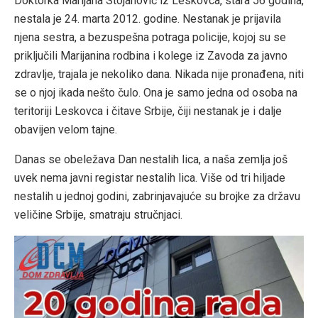
Doktorka Marijana Stojanović iz Leskovca, stara 56 godina,
nestala je 24. marta 2012. godine. Nestanak je prijavila
njena sestra, a bezuspešna potraga p
olicije, kojoj su se
priključili Marijanina rodbina i kolege iz Zavoda za javno
zdravlje, trajala je nekoliko dana. Nikada nije pronađena, niti
se o njoj ikada nešto čulo. Ona je samo jedna od osoba na
teritoriji Leskovca i čitave Srbije, čiji nestanak je i dalje
obavijen velom tajne.
Danas se obeležava Dan nestalih lica, a naša zemlja još
uvek nema javni registar nestalih lica. Više od tri hiljade
nestalih u jednoj godini, zabrinjavajuće su brojke za državu
veličine Srbije, smatraju stručnjaci.