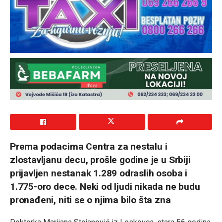
Prema podacima Centra za nestalu i
zlostavljanu decu, prošle godine je u Srbiji
prijavljen nestanak 1.289 odraslih osoba i
1.775-oro dece. Neki od ljudi nikada ne budu
pronađeni, niti se o njima bilo šta zna