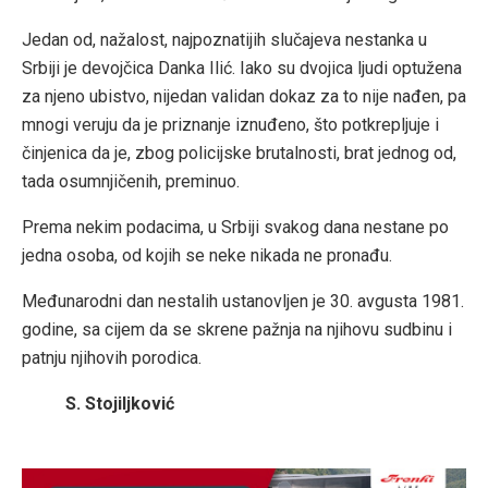
Jedan od, nažalost, najpoznatijih slučajeva nestanka u
Srbiji je devojčica Danka Ilić. Iako su dvojica ljudi optužena
za njeno ubistvo, nijedan validan dokaz za to nije nađen, pa
mnogi veruju da je priznanje iznuđeno, što potkrepljuje i
činjenica da je, zbog policijske brutalnosti, brat jednog od,
tada osumnjičenih, preminuo.
Prema nekim podacima, u Srbiji svakog dana nestane po
jedna osoba, od kojih se neke nikada ne pronađu.
Međunarodni dan nestalih ustanovljen je 30. avgusta 1981.
godine, sa cijem da se skrene pažnja na njihovu sudbinu i
patnju njihovih porodica.
S. Stojiljković