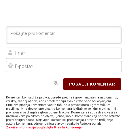
Ime
E-
poš
Komentari koji sadrže psovke, uvrede, pretnje i govor mržnje na nacionalnoj,
verskoj, rasnoj osnovi, kao i netoleranciju svake vrste neće biti objavljeni.
Prilikom pisanja komentara vodite računa o pravopisnim i gramatičkim
pravilima. Nije dozvoljeno pisanje komentara isključivo velikim slovima niti
promovisanje drugih sajtova putem linkova. Komentare i sugestije u vezi sa
uređivačkom politikom ne objavljujemo, kao ni komentare koji sadrže optužbe
protiv drugih osoba. Objavljeni komentari predstavljaju privatno mišljenje
autora komentara, odnosno nisu stavovi redakcije Rešetka portala.
Za više informacija pogledajte Pravila korišćenja.