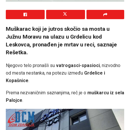
Muškarac koji je jutros skočio sa mosta u
Južnu Moravu na ulazu u Grdelicu kod
Leskovca, pronađen je mrtav u reci, saznaje
Rešetka.
Njegovo telo pronašli su
vatrogasci-spasioci
, nizvodno
od mesta nestanka, na potezu između
Grdelice i
Kopašnice
.
Prema nezvaničnim saznanjima, reč je o
muškarcu iz sela
Palojce
.