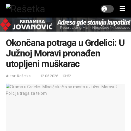
Okončana potraga u Grdelici: U
Južnoj Moravi pronađen
utopljeni muškarac
Autor: Rešetka
12.05.2026. - 13:52