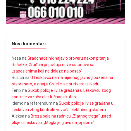
Novi komentari
Nesa
na
Gradonačelnik najavio proveru nakon pitanja
Rešetke: Građani prijavljuju nove ustanove sa
„zaposlenima koji ne dolaze na posao“
Ružica
na
U Leskovcu nema nijednog javnog bazena na
otvorenom, a onaj u Grdelici se pretvara u livadu
Fenix
na
Sukob policije i više građana u Leskovcu zbog
kontrole vozača električnog skutera
idemo na referendum
na
Sukob policije i više građana u
Leskovcu zbog kontrole vozača električnog skutera
Aleksa
na
Breza pala na radnicu „Zlatnog traga“ usred
oluje u Leskovcu: „Mogla je glavu da joj slomi“