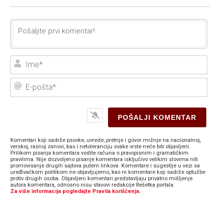
Ime
E-
poš
Komentari koji sadrže psovke, uvrede, pretnje i govor mržnje na nacionalnoj,
verskoj, rasnoj osnovi, kao i netoleranciju svake vrste neće biti objavljeni.
Prilikom pisanja komentara vodite računa o pravopisnim i gramatičkim
pravilima. Nije dozvoljeno pisanje komentara isključivo velikim slovima niti
promovisanje drugih sajtova putem linkova. Komentare i sugestije u vezi sa
uređivačkom politikom ne objavljujemo, kao ni komentare koji sadrže optužbe
protiv drugih osoba. Objavljeni komentari predstavljaju privatno mišljenje
autora komentara, odnosno nisu stavovi redakcije Rešetka portala.
Za više informacija pogledajte Pravila korišćenja.