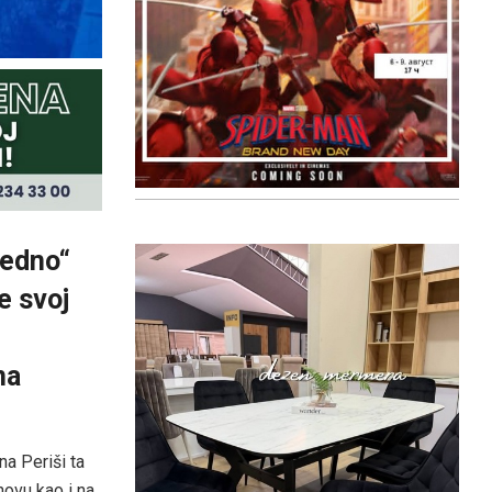
jedno“
e svoj
na
na Periši ta
ovu kao i na