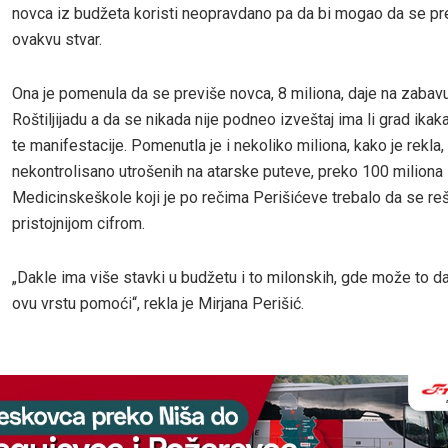
novca iz budžeta koristi neopravdano pa da bi mogao da se p
ovakvu stvar.
Ona je pomenula da se previše novca, 8 miliona, daje na zabav
Roštiljijadu a da se nikada nije podneo izveštaj ima li grad ikak
te manifestacije. Pomenutla je i nekoliko miliona, kako je rekla,
nekontrolisano utrošenih na atarske puteve, preko 100 miliona
Medicinskeškole koji je po rečima Perišićeve trebalo da se reši
pristojnijom cifrom.
„Dakle ima više stavki u budžetu i to milonskih, gde može to d
ovu vrstu pomoći“, rekla je Mirjana Perišić.