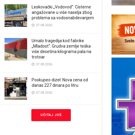
Leskovački „Vodovod“: Cisterne
angažovane u više naselja zbog
problema sa vodosnabdevanjem
07.08.2026.
Umalo tragedija kod fabrike
„Mladost“: Grudva zemlje teška
više desetina kilograma pala na
trotoar
07.08.2026.
Poskupeo dizel: Nova cena od
danas 227 dinara po litru
07.08.2026.
UČITAJ JOŠ