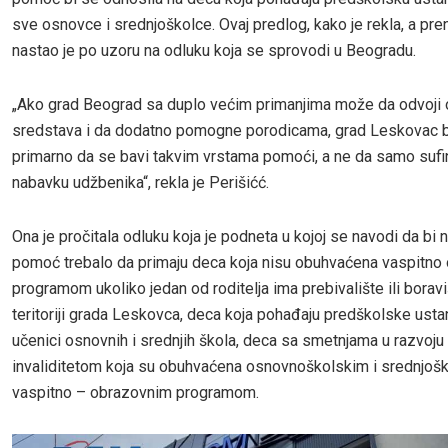
sve osnovce i srednjoškolce. Ovaj predlog, kako je rekla, a pr
nastao je po uzoru na odluku koja se sprovodi u Beogradu.
„Ako grad Beograd sa duplo većim primanjima može da odvoji 
sredstava i da dodatno pomogne porodicama, grad Leskovac 
primarno da se bavi takvim vrstama pomoći, a ne da samo sufi
nabavku udžbenika“, rekla je Perišićć.
Ona je pročitala odluku koja je podneta u kojoj se navodi da bi
pomoć trebalo da primaju deca koja nisu obuhvaćena vaspitno
programom ukoliko jedan od roditelja ima prebivalište ili borav
teritoriji grada Leskovca, deca koja pohađaju predškolske usta
učenici osnovnih i srednjih škola, deca sa smetnjama u razvoju 
invaliditetom koja su obuhvaćena osnovnoškolskim i srednjoš
vaspitno – obrazovnim programom.