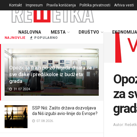
Kontakt
Impresum
Pravila korišćenja
Politika privatnosti
Arhiva vesti
NASLOVNA
MESTA
DRUŠTVO
EKONOMIJA
NAJNOVIJE
POPULARNO
Opozicija traži po 20 hiljada dinara za
sve đake i predškolce iz budžeta
Opoz
grada
za s
31.07.2024.
grad
SSP Niš: Zašto država dozvoljava
da Niš izgubi avio-linije do Evrope?
07.08.2026.
Autor: Rešetk