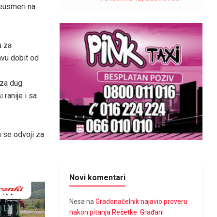
reusmeri na
u za
avu dobit od
 za dug
 ranije i sa
a se odvoji za
Novi komentari
Nesa
na
Gradonačelnik najavio proveru
nakon pitanja Rešetke: Građani