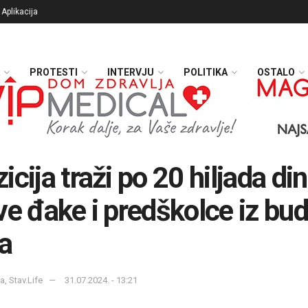
Aplikacija
PROTESTI
INTERVJU
POLITIKA
OSTALO
icija traži po 20 hiljada di
ve đake i predškolce iz bu
a
a, Stav.Life
31.07.2024. - 13:21