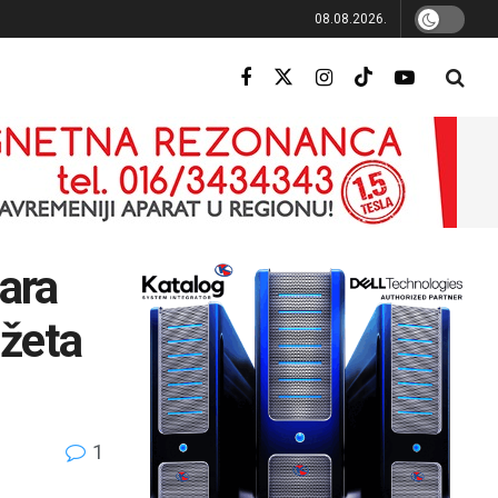
08.08.2026.
nara
džeta
1