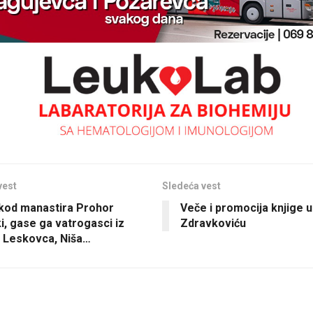
vest
Sledeća vest
kod manastira Prohor
Veče i promocija knjige 
i, gase ga vatrogasci iz
Zdravkoviću
, Leskovca, Niša…