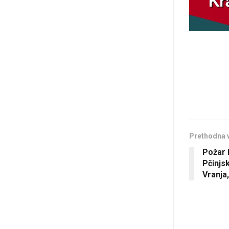
Prethodna 
Požar 
Pčinjsk
Vranja