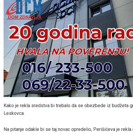
Kako je rekla sredstva bi trebalo da se obezbede iz budžeta g
Leskovca.
Na pitanje odakle bi se taj novac opredelio, Perišićeva je rekla