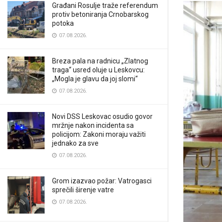
Građani Rosulje traže referendum
protiv betoniranja Crnobarskog
potoka
07.08.2026.
Breza pala na radnicu „Zlatnog
traga“ usred oluje u Leskovcu:
„Mogla je glavu da joj slomi“
07.08.2026.
Novi DSS Leskovac osudio govor
mržnje nakon incidenta sa
policijom: Zakoni moraju važiti
jednako za sve
07.08.2026.
Grom izazvao požar: Vatrogasci
sprečili širenje vatre
07.08.2026.