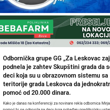
Odbornička grupe GG „Za Leskovac za
podnela je zahtev Skupštini grada da s
deci koja su u obrazovnom sistemu sa
teritorije grada Leskovca da jednokrat
pomoć od 20.000 dinara.
Kako je danas na konferenciji za novinare rekla odbornica Mirja
pomoć bi se odnosila na decu koja pohađaju predškolsku ustan