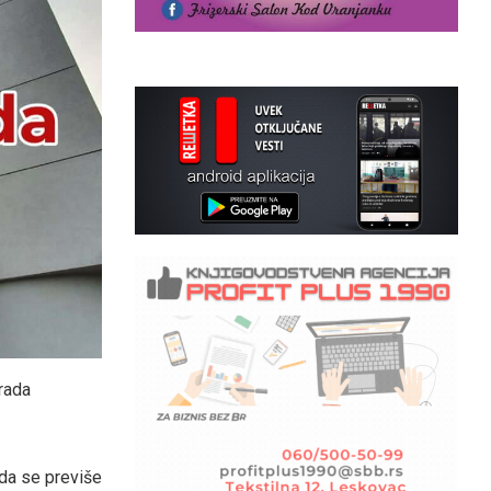
rada
 da se previše