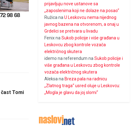
prijavljuju nove ustanove sa
„zaposlenima koji ne dolaze na posao“
Ružica
na
U Leskovcu nema nijednog
javnog bazena na otvorenom, a onaj u
Grdelici se pretvara u livadu
Fenix
na
Sukob policije i više građana u
Leskovcu zbog kontrole vozača
električnog skutera
idemo na referendum
na
Sukob policije i
više građana u Leskovcu zbog kontrole
vozača električnog skutera
Aleksa
na
Breza pala na radnicu
„Zlatnog traga“ usred oluje u Leskovcu:
u čast Tomi
„Mogla je glavu da joj slomi“