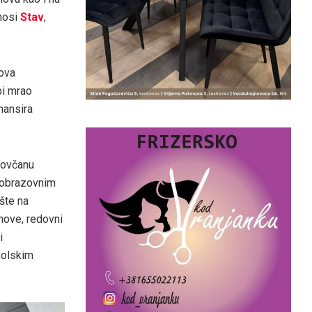
enosi
Stav
,
ova
bi mrao
nansira
 novčanu
 obrazovnim
ište na
nove, redovni
i
kolskim