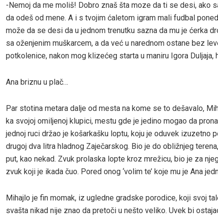
-Nemoj da me moliš! Dobro znaš šta moze da ti se desi, ako 
da odeš od mene. A i s tvojim ćaletom igram mali fudbal pone
može da se desi da u jednom trenutku sazna da mu je ćerka drol
sa oženjenim muškarcem, a da već u narednom ostane bez lev
potkolenice, nakon mog klizećeg starta u maniru Igora Duljaja,
Ana briznu u plač…
Par stotina metara dalje od mesta na kome se to dešavalo, Miha
ka svojoj omiljenoj klupici, mestu gde je jedino mogao da prona
jednoj ruci držao je košarkašku loptu, koju je oduvek izuzetno p
drugoj dva litra hladnog Zaječarskog. Bio je do obližnjeg terena,
put, kao nekad. Zvuk prolaska lopte kroz mrežicu, bio je za njeg
zvuk koji je ikada čuo. Pored onog ‘volim te’ koje mu je Ana je
Mihajlo je fin momak, iz ugledne gradske porodice, koji svoj tal
svašta nikad nije znao da pretoči u nešto veliko. Uvek bi ostaja