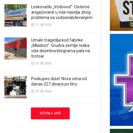
Leskovački „Vodovod“: Cisterne
angažovane u više naselja zbog
problema sa vodosnabdevanjem
07.08.2026.
Umalo tragedija kod fabrike
„Mladost“: Grudva zemlje teška
više desetina kilograma pala na
trotoar
07.08.2026.
Poskupeo dizel: Nova cena od
danas 227 dinara po litru
07.08.2026.
UČITAJ JOŠ