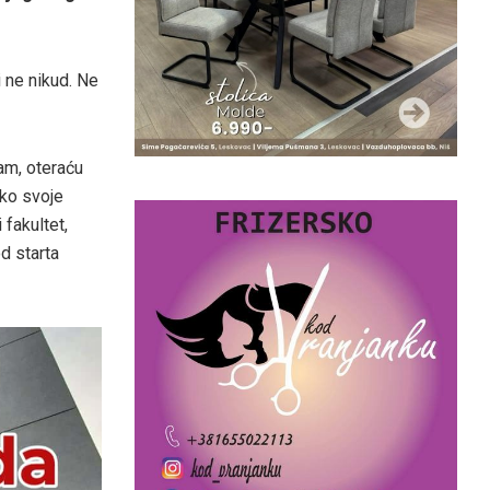
 ne nikud. Ne
am, oteraću
eko svoje
 fakultet,
od starta