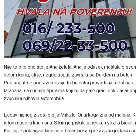
Nije to bilo ono što je Ana želela. Ana je oduvek maštala o svo
belom konju, ali je, negde usput, završila sa Đorđem na belom.
Pod usput se podrazumevaju turbulentni provodi na mestina gd
tarapana, sa čudnim tipovima koji bi da pale grad, dok Jašar do
zvučnika njihovih automobila.
Ljubav njenog života bio je Mihajlo. Onaj koga zna od malena. Ko
istom naselju kao i ona. S kim je piškila u pesku i vozila bicikl 
Koji joj je poklanjao lančiće od maslačka i pokazivao joj kako se