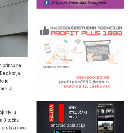
m princu na
 Bez konja.
e je
pire iz
ji živi u
na 3 točka.
 prelazi nivo