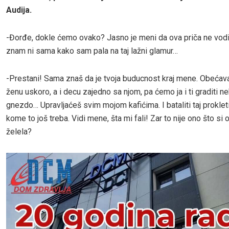
Audija.
-Đorđe, dokle ćemo ovako? Jasno je meni da ova priča ne vodi
znam ni sama kako sam pala na taj lažni glamur…
-Prestani! Sama znaš da je tvoja buducnost kraj mene. Obećav
ženu uskoro, a i decu zajedno sa njom, pa ćemo ja i ti graditi n
gnezdo… Upravljaćeš svim mojom kafićima. I bataliti taj prokleti
kome to još treba. Vidi mene, šta mi fali! Zar to nije ono što si 
želela?