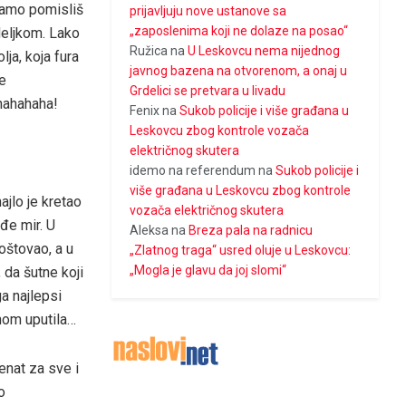
samo pomisliš
prijavljuju nove ustanove sa
„zaposlenima koji ne dolaze na posao“
deljkom. Lako
Ružica
na
U Leskovcu nema nijednog
ja, koja fura
javnog bazena na otvorenom, a onaj u
e
Grdelici se pretvara u livadu
 hahahaha!
Fenix
na
Sukob policije i više građana u
Leskovcu zbog kontrole vozača
električnog skutera
idemo na referendum
na
Sukob policije i
više građana u Leskovcu zbog kontrole
jlo je kretao
vozača električnog skutera
đe mir. U
Aleksa
na
Breza pala na radnicu
oštovao, a u
„Zlatnog traga“ usred oluje u Leskovcu:
„Mogla je glavu da joj slomi“
 da šutne koji
a najlepsi
dnom uputila…
enat za sve i
o