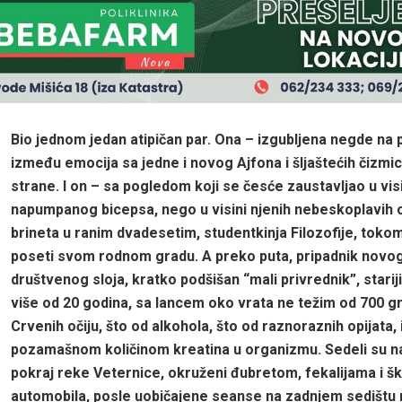
Bio jednom jedan atipičan par. Ona – izgubljena negde na p
između emocija sa jedne i novog Ajfona i šljaštećih čizmi
strane. I on – sa pogledom koji se česće zaustavljao u vis
napumpanog bicepsa, nego u visini njenih nebeskoplavih o
brineta u ranim dvadesetim, studentkinja Filozofije, tokom
poseti svom rodnom gradu. A preko puta, pripadnik novo
društvenog sloja, kratko podšišan “mali privrednik”, starij
više od 20 godina, sa lancem oko vrata ne težim od 700 g
Crvenih očiju, što od alkohola, što od raznoraznih opijata, 
pozamašnom količinom kreatina u organizmu. Sedeli su n
pokraj reke Veternice, okruženi đubretom, fekalijama i š
automobila, posle uobičajene seanse na zadnjem sedištu