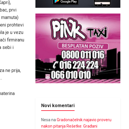
apri),
bac, prvi
u mamuta)
jeni prohtevi
ila je u vezu
či firmiranu
a sebi i
a ne prija,
…
materina
Novi komentari
Nesa
na
Gradonačelnik najavio proveru
nakon pitanja Rešetke: Građani