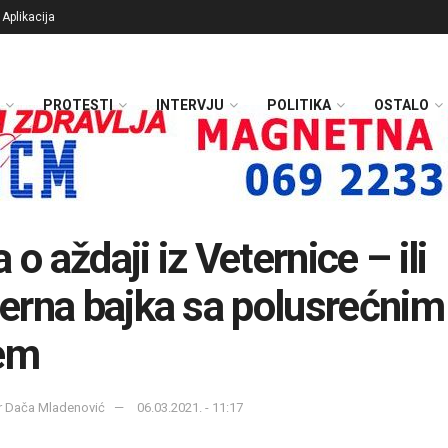
Aplikacija
PROTESTI
INTERVJU
POLITIKA
OSTALO
 o aždaji iz Veternice – ili
rna bajka sa polusrećnim
em
or Dača Mladenović
06.03.2021. - 11:17