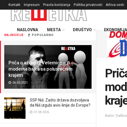
Kontakt
Impresum
Pravila korišćenja
Politika privatnosti
Arhiva vesti
NASLOVNA
MESTA
DRUŠTVO
EKONOMIJA
NAJNOVIJE
POPULARNO
Priča o aždaji iz Veternice – ili
moderna bajka sa polusrećnim
Priča
krajem
mode
06.03.2021.
kraj
SSP Niš: Zašto država dozvoljava
da Niš izgubi avio-linije do Evrope?
07.08.2026.
Autor: Dalib