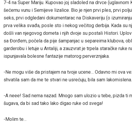
7-4 na Super Mariju. Kupovao joj sladoled na drvce (uglavnom K
šećernu vunu i Semijeve lizalice. Bio je njen prvi ples, prvi polju
seks, prvi odgledani dokumentarac na Diskaveriju (o izumiranj
prva velika svađa, posle sto i nekog večitog derbija. Kada su n
došli van njegovog dometa i njih dvoje su postali Histori. Uplov
sa Đorđem, počela da pije šampanjac u separeima klubova, obla
garderobu i letuje u Antaliji, a zauzvrat je trpela staračke ruke n
ispunjavala bolesne fantazije matorog perverznjaka.
-Ne mogu više da pristajem na tvoje ucene… Odavno mi ova vez
shvatila sam da me te stvari ne usrećuju, bila sam lakomislena
-A neee! Sad nema nazad. Mnogo sam ulozio u tebe, pizda ti 
šugava, da bi sad tako lako digao ruke od svega!
-Molim te…