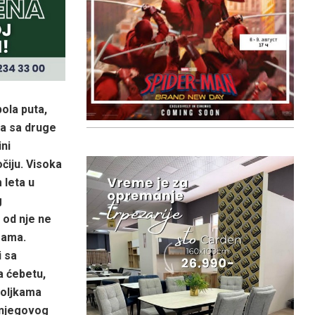
ola puta,
ca sa druge
ini
čiju. Visoka
 leta u
g
i od nje ne
rama.
i sa
a ćebetu,
koljkama
 njegovog