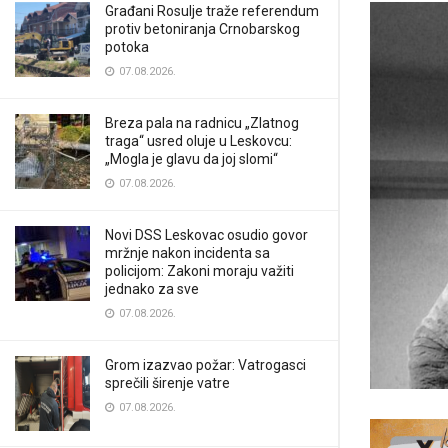
Građani Rosulje traže referendum
protiv betoniranja Crnobarskog
potoka
07.08.2026.
Breza pala na radnicu „Zlatnog
traga“ usred oluje u Leskovcu:
„Mogla je glavu da joj slomi“
07.08.2026.
Novi DSS Leskovac osudio govor
mržnje nakon incidenta sa
policijom: Zakoni moraju važiti
jednako za sve
07.08.2026.
Grom izazvao požar: Vatrogasci
sprečili širenje vatre
07.08.2026.