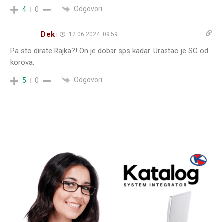
Odgovori
4
0
Deki
12.06.2024. 09:59
Pa sto dirate Rajka?! On je dobar sps kadar. Urastao je SC od
korova.
Odgovori
5
0