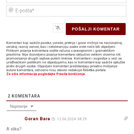
E-
poš
Komentari koji sadrže psovke, uvrede, pretnje i govor mržnje na nacionalnoj,
verskoj, rasnoj osnovi, kao i netoleranciju svake vrste neće biti objavljeni.
Prilikom pisanja komentara vodite računa o pravopisnim i gramatičkim
pravilima. Nije dozvoljeno pisanje komentara isključivo velikim slovima niti
promovisanje drugih sajtova putem linkova. Komentare i sugestije u vezi sa
uređivačkom politikom ne objavljujemo, kao ni komentare koji sadrže optužbe
protiv drugih osoba. Objavljeni komentari predstavljaju privatno mišljenje
autora komentara, odnosno nisu stavovi redakcije Rešetka portala.
Za više informacija pogledajte Pravila korišćenja.
2
KOMENTARA
Najstarije
Goran Bara
12.06.2024. 08:29
A slika?