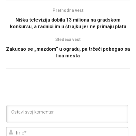
Prethodna vest
Niška televizija dobila 13 miliona na gradskom
konkursu, a radnici im u štrajku jer ne primaju platu
Sledeća vest
Zakucao se „mazdom“ u ogradu, pa trčeći pobegao sa
lica mesta
Ime