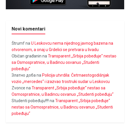
Novi komentari
Štrumf
na
U Leskovcu nema nijednog javnog bazena na
otvorenom, a onaj u Grdelici se pretvara u livadu
Običan građanin
na
Transparent „Srbija pobeđuje“ nestao
sa Osmospratnice, u Badincu osvanuo „Studenti
pobeđuju“
Златно доба
na
Policija utvrdila: Četrnaestogodišnjak
vozio „mercedes“ i izazvao trostruki sudar u Leskovcu
Zvonce
na
Transparent „Srbija pobeđuje“ nestao sa
Osmospratnice, u Badincu osvanuo „Studenti pobeđuju“
Studenti pobeđuju!!!!
na
Transparent „Srbija pobeđuje“
nestao sa Osmospratnice, u Badincu osvanuo „Studenti
pobeđuju“