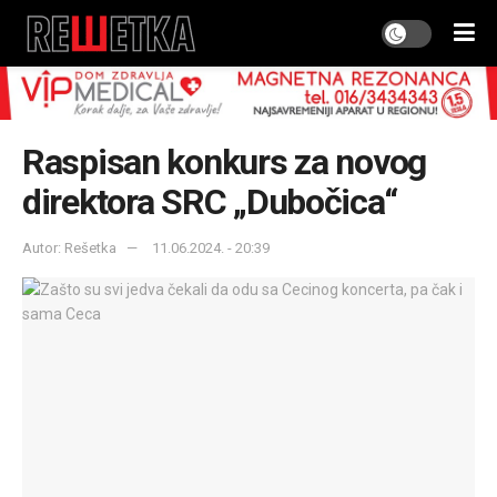
Raspisan konkurs za novog
direktora SRC „Dubočica“
Autor: Rešetka
11.06.2024. - 20:39