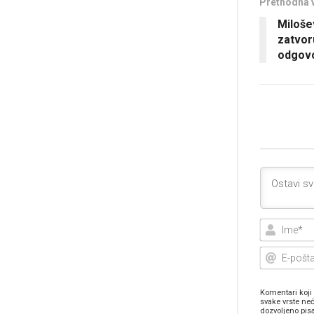
Prethodna 
Miloše
zatvor
odgovo
Komentari koji 
svake vrste neć
dozvoljeno pis