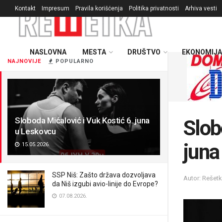
Kontakt
Impresum
Pravila korišćenja
Politika privatnosti
Arhiva vesti
NASLOVNA
MESTA
DRUŠTVO
EKONOMIJA
NAJNOVIJE
POPULARNO
Sloboda Mićalović i Vuk Kostić 6. juna
Slob
u Leskovcu
juna
15.05.2026.
SSP Niš: Zašto država dozvoljava
Autor: Rešet
da Niš izgubi avio-linije do Evrope?
07.08.2026.