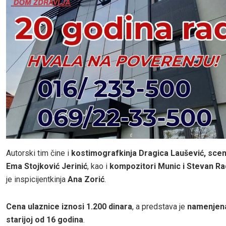
Autorski tim čine i
kostimografkinja Dragica Laušević, sce
Ema Stojković Jerinić
, kao i
kompozitori Munic i Stevan Ra
je inspicijentkinja
Ana Zorić
.
Cena ulaznice iznosi 1.200 dinara
, a predstava je
namenjena
starijoj od 16 godina
.