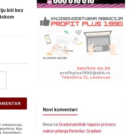
ju biti bez
i tokom
Novi komentari
Nesa
na
Gradonačelnik najavio proveru
i netoleranciju
pravilima. Nije
nakon pitanja Rešetke: Građani
a. Komentare i