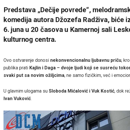
Predstava „Dečije povrede“, melodrams
komedija autora Džozefa Radživa, biće 
6. juna u 20 časova u Kamernoj sali Les
kulturnog centra.
Ovo ostvarenje donosi
nekonvencionalnu ljubavnu priču
, kr
publika prati
Kajlin i Daga – dvoje ljudi koji se susreću tok
svaki put sa novim ožiljcima
, ne samo fizičkim, već i emocio
U glavnim ulogama su
Sloboda Mićalović i Vuk Kostić
, dok re
Ivan Vuković
.