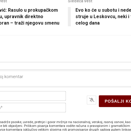
vest
Sledeća vest
vić: Rasulo u prokupačkom
Evo ko će u subotu i nedel
u, upravnik direktno
struje u Leskovcu, neki 
ran – traži njegovu smenu
celog dana
Ime*
E-
pošta*
sadrže psovke, uvrede, pretnje i govor mržnje na nacionalnoj, verskoj, rasnoj osnovi, kao 
e biti objavljeni. Prilikom pisanja komentara vodite računa o pravopisnim i gramatičkim 
anje komentara isključivo velikim slovima niti promovisanje drugih sajtova putem linkov