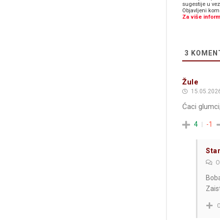
sugestije u ve
Objavljeni kome
Za više inform
3
KOMEN
Žule
15.05.2026
Ćaci glumci
4
-1
Sta
O
Boba
Zais