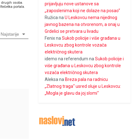
v drugih osoba.
prijavljuju nove ustanove sa
Rešetka portala.
„zaposlenima koji ne dolaze na posao“
Ružica
na
U Leskovcu nema nijednog
javnog bazena na otvorenom, a onaj u
Grdelici se pretvara u livadu
Najstarije
Fenix
na
Sukob policije i više građana u
Leskovcu zbog kontrole vozača
električnog skutera
idemo na referendum
na
Sukob policije i
više građana u Leskovcu zbog kontrole
vozača električnog skutera
Aleksa
na
Breza pala na radnicu
„Zlatnog traga“ usred oluje u Leskovcu:
„Mogla je glavu da joj slomi“