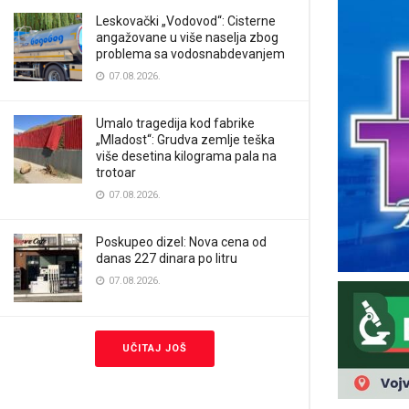
Leskovački „Vodovod“: Cisterne
angažovane u više naselja zbog
problema sa vodosnabdevanjem
07.08.2026.
Umalo tragedija kod fabrike
„Mladost“: Grudva zemlje teška
više desetina kilograma pala na
trotoar
07.08.2026.
Poskupeo dizel: Nova cena od
danas 227 dinara po litru
07.08.2026.
UČITAJ JOŠ