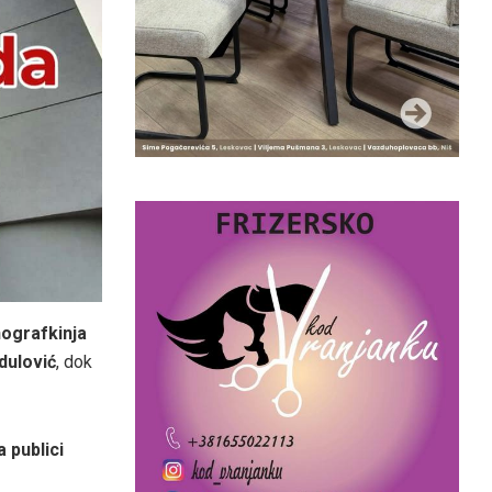
nografkinja
dulović
, dok
 publici