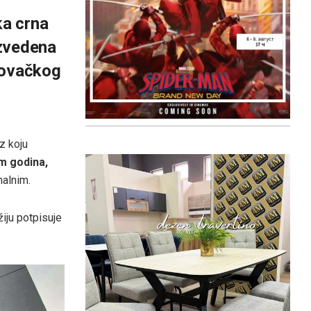
ka crna
izvedena
kovačkog
oz koju
om godina,
nalnim.
žiju potpisuje