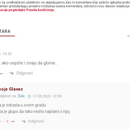
zi sa uređivačkom politikom ne objavljujemo, kao ni komentare koji sadrže optužbe proti
ntari predstavljaju privatno mišljenje autora komentara, odnosno nisu stavovi redakcije 
acija pogledajte Pravila korišćenja.
TARA
. 16:30
, ako uopšte i znaju da glume…
Odgovori
noje Glavas
dgovor za
Žule
17.05.2026. 12:59
 je odrasla u ovom gradu
ta je glupo da tako nešto napišeš o njoj.
Odgovori
0
-1