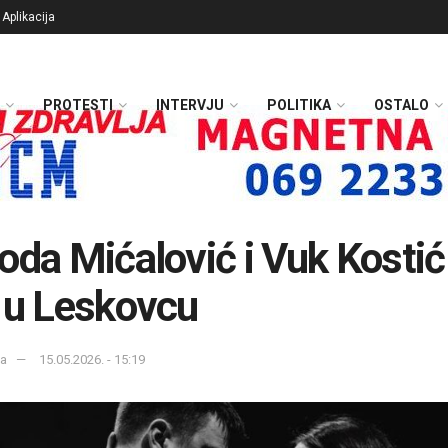
Aplikacija
PROTESTI
INTERVJU
POLITIKA
OSTALO
oda Mićalović i Vuk Kostić
 u Leskovcu
ka
15.05.2026. - 15:19