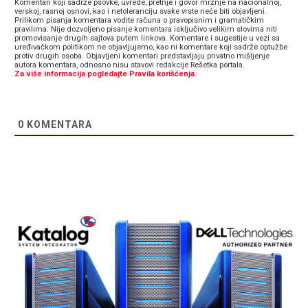
Komentari koji sadrže psovke, uvrede, pretnje i govor mržnje na nacionalnoj,
verskoj, rasnoj osnovi, kao i netoleranciju svake vrste neće biti objavljeni.
Prilikom pisanja komentara vodite računa o pravopisnim i gramatičkim
pravilima. Nije dozvoljeno pisanje komentara isključivo velikim slovima niti
promovisanje drugih sajtova putem linkova. Komentare i sugestije u vezi sa
uređivačkom politikom ne objavljujemo, kao ni komentare koji sadrže optužbe
protiv drugih osoba. Objavljeni komentari predstavljaju privatno mišljenje
autora komentara, odnosno nisu stavovi redakcije Rešetka portala.
Za više informacija pogledajte Pravila korišćenja.
0
KOMENTARA