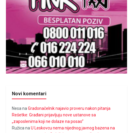
Novi komentari
Nesa
na
Gradonačelnik najavio proveru nakon pitanja
Rešetke: Građani prijavljuju nove ustanove sa
„zaposlenima koji ne dolaze na posao“
Ružica
na
U Leskovcu nema nijednog javnog bazena na