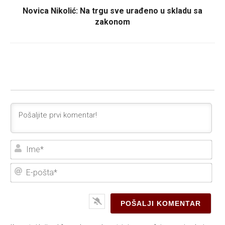
Novica Nikolić: Na trgu sve urađeno u skladu sa
zakonom
Ime
E-
poš