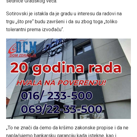
sednice Gradskog veća.
Sotirovski je istakla da je gradu u interesu da radovi na
trgu „što pre“ budu završeni i da su zbog toga „toliko
tolerantni prema izvođaču“.
„To ne znači da ćemo da kršimo zakonske propise i da ne
naplaćujemo bankarsku garanciju kada istekne, kao i