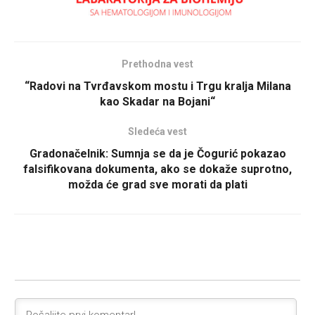
Prethodna vest
“Radovi na Tvrđavskom mostu i Trgu kralja Milana
kao Skadar na Bojani“
Sledeća vest
Gradonačelnik: Sumnja se da je Čogurić pokazao
falsifikovana dokumenta, ako se dokaže suprotno,
možda će grad sve morati da plati