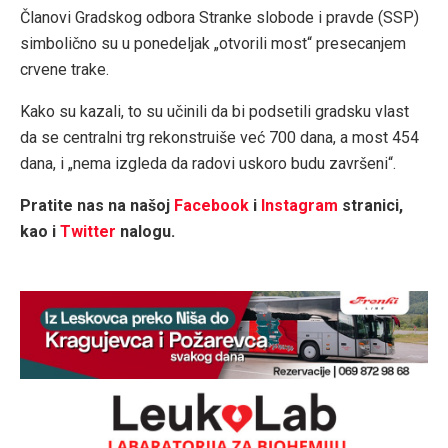
Članovi Gradskog odbora Stranke slobode i pravde (SSP)
simbolično su u ponedeljak „otvorili most“ presecanjem
crvene trake.
Kako su kazali, to su učinili da bi podsetili gradsku vlast
da se centralni trg rekonstruiše već 700 dana, a most 454
dana, i „nema izgleda da radovi uskoro budu završeni“.
Pratite nas na našoj
Facebook
i
Instagram
stranici,
kao i
Twitter
nalogu.