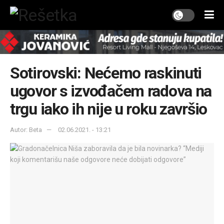
Sotirovski: Nećemo raskinuti
ugovor s izvođačem radova na
trgu iako ih nije u roku završio
Autor: Beta
02.06.2021. - 13:21