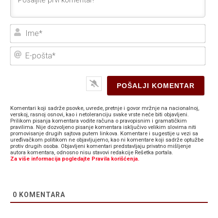
Ime
E-
poš
Komentari koji sadrže psovke, uvrede, pretnje i govor mržnje na nacionalnoj,
verskoj, rasnoj osnovi, kao i netoleranciju svake vrste neće biti objavljeni.
Prilikom pisanja komentara vodite računa o pravopisnim i gramatičkim
pravilima. Nije dozvoljeno pisanje komentara isključivo velikim slovima niti
promovisanje drugih sajtova putem linkova. Komentare i sugestije u vezi sa
uređivačkom politikom ne objavljujemo, kao ni komentare koji sadrže optužbe
protiv drugih osoba. Objavljeni komentari predstavljaju privatno mišljenje
autora komentara, odnosno nisu stavovi redakcije Rešetka portala.
Za više informacija pogledajte Pravila korišćenja.
0
KOMENTARA