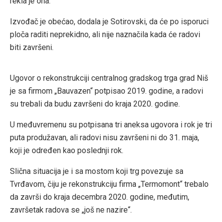
rekla je ona.
Izvođač je obećao, dodala je Sotirovski, da će po isporuci
ploča raditi neprekidno, ali nije naznačila kada će radovi
biti završeni.
Ugovor o rekonstrukciji centralnog gradskog trga grad Niš
je sa firmom „Bauvazen“ potpisao 2019. godine, a radovi
su trebali da budu završeni do kraja 2020. godine.
U međuvremenu su potpisana tri aneksa ugovora i rok je tri
puta produžavan, ali radovi nisu završeni ni do 31. maja,
koji je određen kao poslednji rok.
Slična situacija je i sa mostom koji trg povezuje sa
Tvrđavom, čiju je rekonstrukciju firma „Termomont“ trebalo
da završi do kraja decembra 2020. godine, međutim,
završetak radova se „još ne nazire“.