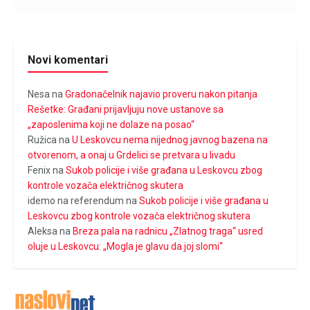
Novi komentari
Nesa
na
Gradonačelnik najavio proveru nakon pitanja
Rešetke: Građani prijavljuju nove ustanove sa
„zaposlenima koji ne dolaze na posao“
Ružica
na
U Leskovcu nema nijednog javnog bazena na
otvorenom, a onaj u Grdelici se pretvara u livadu
Fenix
na
Sukob policije i više građana u Leskovcu zbog
kontrole vozača električnog skutera
idemo na referendum
na
Sukob policije i više građana u
Leskovcu zbog kontrole vozača električnog skutera
Aleksa
na
Breza pala na radnicu „Zlatnog traga“ usred
oluje u Leskovcu: „Mogla je glavu da joj slomi“