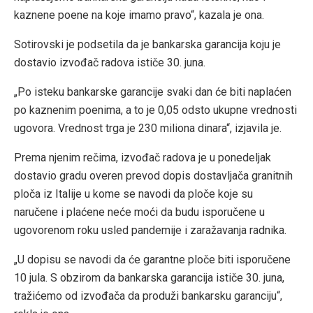
kaznene poene na koje imamo pravo“, kazala je ona.
Sotirovski je podsetila da je bankarska garancija koju je
dostavio izvođač radova ističe 30. juna.
„Po isteku bankarske garancije svaki dan će biti naplaćen
po kaznenim poenima, a to je 0,05 odsto ukupne vrednosti
ugovora. Vrednost trga je 230 miliona dinara“, izjavila je.
Prema njenim rečima, izvođač radova je u ponedeljak
dostavio gradu overen prevod dopis dostavljača granitnih
ploča iz Italije u kome se navodi da ploče koje su
naručene i plaćene neće moći da budu isporučene u
ugovorenom roku usled pandemije i zaražavanja radnika.
„U dopisu se navodi da će garantne ploče biti isporučene
10 jula. S obzirom da bankarska garancija ističe 30. juna,
tražićemo od izvođača da produži bankarsku garanciju“,