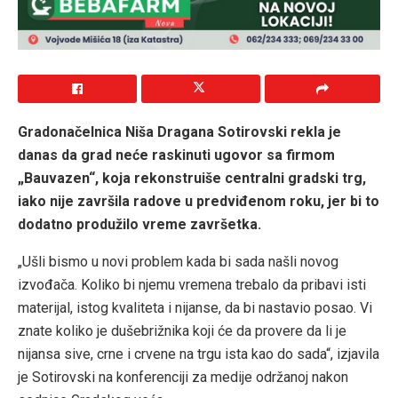
Gradonačelnica Niša Dragana Sotirovski rekla je
danas da grad neće raskinuti ugovor sa firmom
„Bauvazen“, koja rekonstruiše centralni gradski trg,
iako nije završila radove u predviđenom roku, jer bi to
dodatno produžilo vreme završetka.
„Ušli bismo u novi problem kada bi sada našli novog
izvođača. Koliko bi njemu vremena trebalo da pribavi isti
materijal, istog kvaliteta i nijanse, da bi nastavio posao. Vi
znate koliko je dušebrižnika koji će da provere da li je
nijansa sive, crne i crvene na trgu ista kao do sada“, izjavila
je Sotirovski na konferenciji za medije održanoj nakon