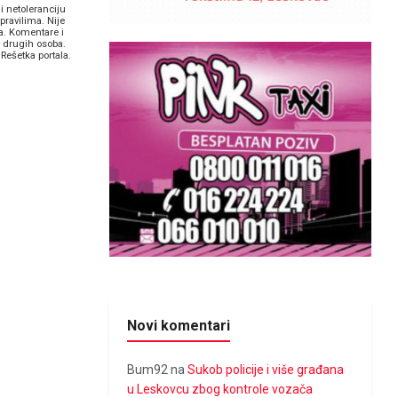
i netoleranciju
pravilima. Nije
a. Komentare i
v drugih osoba.
Rešetka portala.
Novi komentari
Bum92
na
Sukob policije i više građana
u Leskovcu zbog kontrole vozača