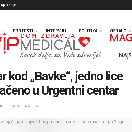
Aplikacija
PROTESTI
INTERVJU
POLITIKA
OSTALO
r kod „Bavke“, jedno lice
ačeno u Urgentni centar
ka
07.02.2024. - 15:27