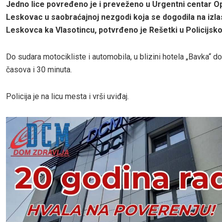
Jedno lice povređeno je i preveženo u Urgentni centar O
Leskovac u saobraćajnoj nezgodi koja se dogodila na izla
Leskovca ka Vlasotincu, potvrđeno je Rešetki u Policijskoj
Do sudara motocikliste i automobila, u blizini hotela „Bavka“ d
časova i 30 minuta.
Policija je na licu mesta i vrši uviđaj.