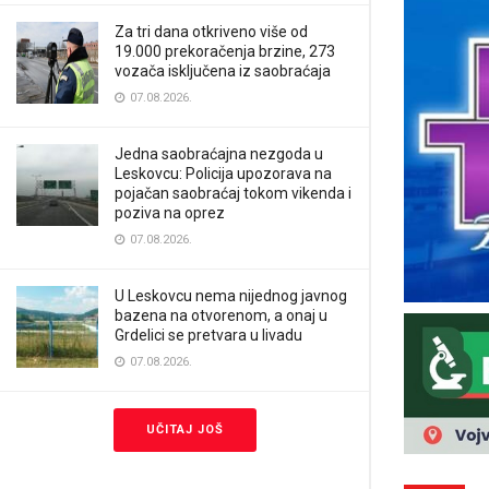
Za tri dana otkriveno više od
19.000 prekoračenja brzine, 273
vozača isključena iz saobraćaja
07.08.2026.
Jedna saobraćajna nezgoda u
Leskovcu: Policija upozorava na
pojačan saobraćaj tokom vikenda i
poziva na oprez
07.08.2026.
U Leskovcu nema nijednog javnog
bazena na otvorenom, a onaj u
Grdelici se pretvara u livadu
07.08.2026.
UČITAJ JOŠ