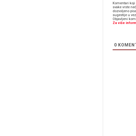
Komentari koji 
svake vrste neć
dozvoljeno pis
sugestije u ve
Objavljeni kome
Za više inform
0
KOMEN