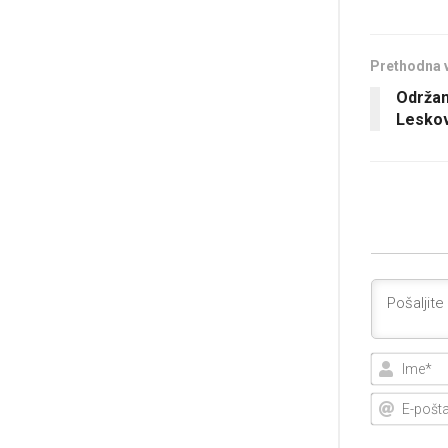
Prethodna 
Održan
Lesko