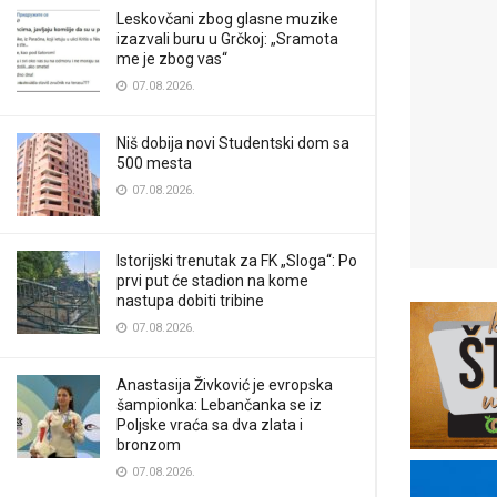
Leskovčani zbog glasne muzike
izazvali buru u Grčkoj: „Sramota
me je zbog vas“
07.08.2026.
Niš dobija novi Studentski dom sa
500 mesta
07.08.2026.
Istorijski trenutak za FK „Sloga“: Po
prvi put će stadion na kome
nastupa dobiti tribine
07.08.2026.
Anastasija Živković je evropska
šampionka: Lebančanka se iz
Poljske vraća sa dva zlata i
bronzom
07.08.2026.