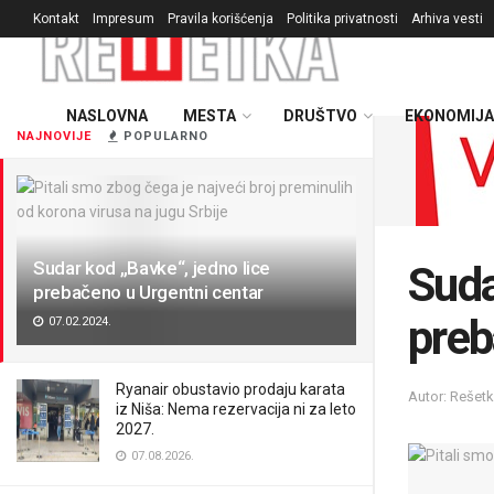
Kontakt
Impresum
Pravila korišćenja
Politika privatnosti
Arhiva vesti
NASLOVNA
MESTA
DRUŠTVO
EKONOMIJA
NAJNOVIJE
POPULARNO
Sudar kod „Bavke“, jedno lice
Suda
prebačeno u Urgentni centar
preb
07.02.2024.
Ryanair obustavio prodaju karata
Autor: Rešet
iz Niša: Nema rezervacija ni za leto
2027.
07.08.2026.