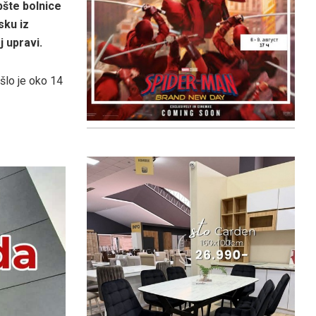
pšte bolnice
sku iz
 upravi.
ošlo je oko 14