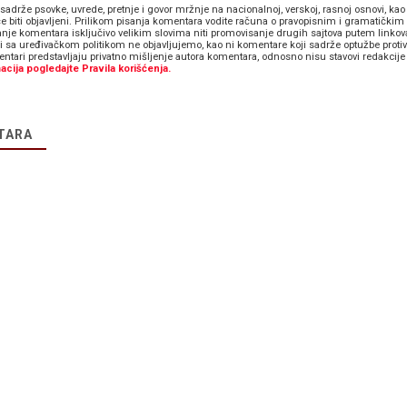
sadrže psovke, uvrede, pretnje i govor mržnje na nacionalnoj, verskoj, rasnoj osnovi, kao 
e biti objavljeni. Prilikom pisanja komentara vodite računa o pravopisnim i gramatičkim 
anje komentara isključivo velikim slovima niti promovisanje drugih sajtova putem linkov
zi sa uređivačkom politikom ne objavljujemo, kao ni komentare koji sadrže optužbe proti
ntari predstavljaju privatno mišljenje autora komentara, odnosno nisu stavovi redakcije 
acija pogledajte Pravila korišćenja.
TARA