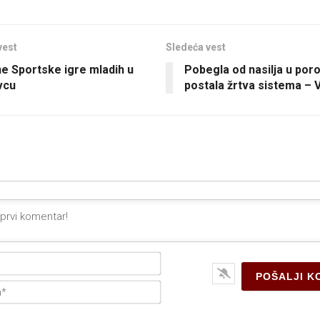
vest
Sledeća vest
e Sportske igre mladih u
Pobegla od nasilja u poro
vcu
postala žrtva sistema – 
Ime*
E-
pošta*