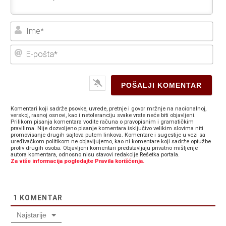
Ime
E-
poš
Komentari koji sadrže psovke, uvrede, pretnje i govor mržnje na nacionalnoj,
verskoj, rasnoj osnovi, kao i netoleranciju svake vrste neće biti objavljeni.
Prilikom pisanja komentara vodite računa o pravopisnim i gramatičkim
pravilima. Nije dozvoljeno pisanje komentara isključivo velikim slovima niti
promovisanje drugih sajtova putem linkova. Komentare i sugestije u vezi sa
uređivačkom politikom ne objavljujemo, kao ni komentare koji sadrže optužbe
protiv drugih osoba. Objavljeni komentari predstavljaju privatno mišljenje
autora komentara, odnosno nisu stavovi redakcije Rešetka portala.
Za više informacija pogledajte Pravila korišćenja.
1
KOMENTAR
Najstarije