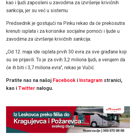
kao i ljudi zaposleni u zavodima za izvršenje krivičnih
sankcija, jer su već u sistemu.
Predsednik je gostujući na Pinku rekao da će prekosutra
krenuti isplata i za korisnike socijalne pomoći i ljude u
zavodima za izvršenje krivičnih sankcija.
„Od 12. maja ide isplata prvih 30 evra za sve građane koji
su se prijavili. To je za ovih 3,2 miliona ljudi, a verujem da
će ih biti i 3,7 miliona evra”, rekao je Vučić.
Pratite nas na našoj
Facebook
i
Instagram
stranici,
kao i
Twitter
nalogu.