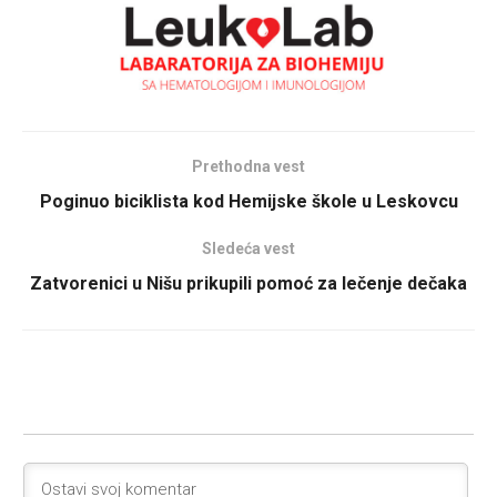
Prethodna vest
Poginuo biciklista kod Hemijske škole u Leskovcu
Sledeća vest
Zatvorenici u Nišu prikupili pomoć za lečenje dečaka