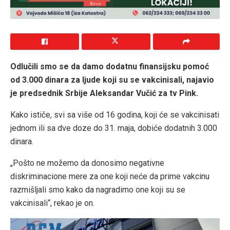
Odlučili smo se da damo dodatnu finansijsku pomoć
od 3.000 dinara za ljude koji su se vakcinisali, najavio
je predsednik Srbije Aleksandar Vučić za tv Pink.
Kako ističe, svi sa više od 16 godina, koji će se vakcinisati
jednom ili sa dve doze do 31. maja, dobiće dodatnih 3.000
dinara.
„Pošto ne možemo da donosimo negativne
diskriminacione mere za one koji neće da prime vakcinu
razmišljali smo kako da nagradimo one koji su se
vakcinisali“, rekao je on.