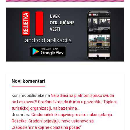
Novi komentari
Korisnik biblioteke
na
Neradnici na platnom spisku svuda
po Leskovcu?! Građani tvrde da ih ima u pozorištu, Toplani,
turističkoj organizaciji, na bazenima…
dr smrt
na
Gradonačelnik najavio proveru nakon pitanja
Rešetke: Građani prijavljuju nove ustanove sa
„zaposlenima koji ne dolaze na posao“