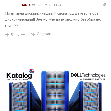
Вања
05.05.2021. 13:24
Позитивна дискриминација!!! Каква год да је,то је бре
дискриминација!! Јел могуће да је оволико безобразно
глуп!!??
Odgovori
0
0