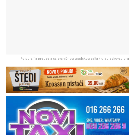
Fotografija preuzeta sa zvaničnog gradskog sajta / gradleskovac.org