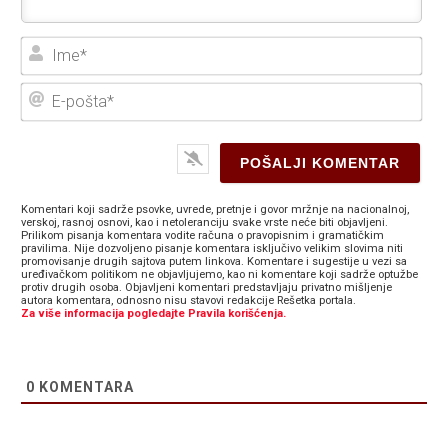
Ime
E-
poš
Komentari koji sadrže psovke, uvrede, pretnje i govor mržnje na nacionalnoj,
verskoj, rasnoj osnovi, kao i netoleranciju svake vrste neće biti objavljeni.
Prilikom pisanja komentara vodite računa o pravopisnim i gramatičkim
pravilima. Nije dozvoljeno pisanje komentara isključivo velikim slovima niti
promovisanje drugih sajtova putem linkova. Komentare i sugestije u vezi sa
uređivačkom politikom ne objavljujemo, kao ni komentare koji sadrže optužbe
protiv drugih osoba. Objavljeni komentari predstavljaju privatno mišljenje
autora komentara, odnosno nisu stavovi redakcije Rešetka portala.
Za više informacija pogledajte Pravila korišćenja.
0
KOMENTARA