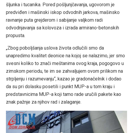
šljunka i tucanika. Pored pošljunjčavanja, ugovorom je
predviđen i mašinski iskop odvodnih jarkova, mašinsko
ravnanje puta grejderom i sabijanje valjkom radi
odvodnjavanja sa kolovoza i izrada armirano-betonskih
propusta.
„Zbog poboljšanja uslova života odlučili smo da
unapredimo kvalitet deonice na kojoj se nalazimo, jer smo
svesni koliko to znači meštanima ovog kraja, pogogovo u
zimskom periodu, te im se zahvaljujem ovom prilikom na
strpljenju i razumevanju“, kazao je gradonačelnik i dodao
da su pri dolasku posetili i punkt MUP-a u tom kraju i
predstavnicima MUP-a koji tamo rade uručili pakete kao
znak pažnje za njihov rad i zalaganje.