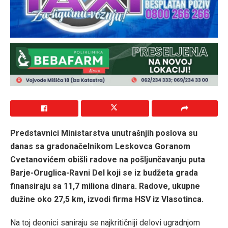
Predstavnici Ministarstva unutrašnjih poslova su
danas sa gradonačelnikom Leskovca Goranom
Cvetanovićem obišli radove na pošljunčavanju puta
Barje-Oruglica-Ravni Del koji se iz budžeta grada
finansiraju sa 11,7 miliona dinara. Radove, ukupne
dužine oko 27,5 km, izvodi firma HSV iz Vlasotinca.
Na toj deonici saniraju se najkritičniji delovi ugradnjom