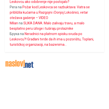
Leskovcu ako odobrenje nije postojalo?
Pera
na
Požar kod Leskovca se razbuktava: Vatra se
približila kućama u Razgojni i Donjoj Lokošnici, vetar
otežava gašenje – VIDEO
Milan
na
SLIKA DANA: Malo zalivaju travu, a malo
besplatno peru izloge i tuširaju prolaznike
Брука
na
Neradnici na platnom spisku svuda po
Leskovcu?! Građani tvrde da ih ima u pozorištu, Toplani,
turističkoj organizaciji, na bazenima…