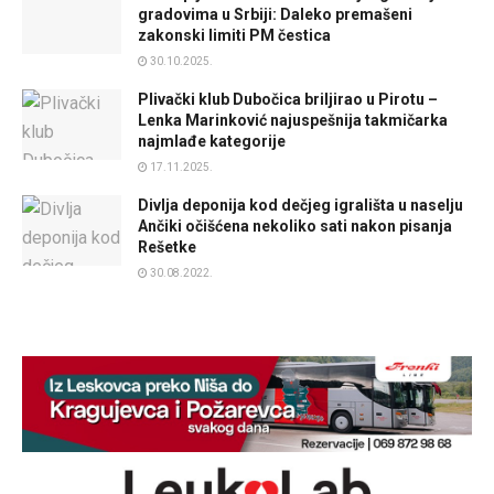
gradovima u Srbiji: Daleko premašeni
zakonski limiti PM čestica
30.10.2025.
Plivački klub Dubočica briljirao u Pirotu –
Lenka Marinković najuspešnija takmičarka
najmlađe kategorije
17.11.2025.
Divlja deponija kod dečjeg igrališta u naselju
Ančiki očišćena nekoliko sati nakon pisanja
Rešetke
30.08.2022.