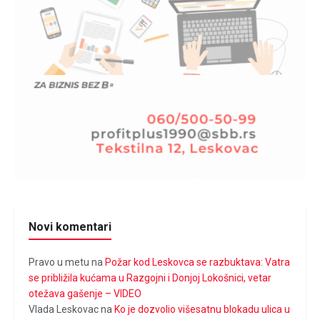
Novi komentari
Pravo u metu
na
Požar kod Leskovca se razbuktava: Vatra
se približila kućama u Razgojni i Donjoj Lokošnici, vetar
otežava gašenje – VIDEO
Vlada Leskovac
na
Ko je dozvolio višesatnu blokadu ulica u