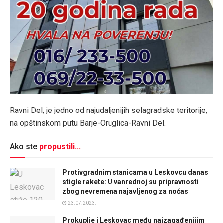
Ravni Del, je jedno od najudaljenijih selagradske teritorije,
na opštinskom putu Barje-Oruglica-Ravni Del.
Ako ste
propustili...
Protivgradnim stanicama u Leskovcu danas
stigle rakete: U vanrednoj su pripravnosti
zbog nevremena najavljenog za noćas
23.07.2023.
Prokuplje i Leskovac među najzagađenijim