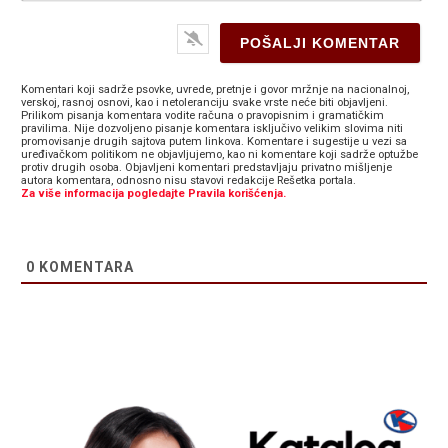
Komentari koji sadrže psovke, uvrede, pretnje i govor mržnje na nacionalnoj,
verskoj, rasnoj osnovi, kao i netoleranciju svake vrste neće biti objavljeni.
Prilikom pisanja komentara vodite računa o pravopisnim i gramatičkim
pravilima. Nije dozvoljeno pisanje komentara isključivo velikim slovima niti
promovisanje drugih sajtova putem linkova. Komentare i sugestije u vezi sa
uređivačkom politikom ne objavljujemo, kao ni komentare koji sadrže optužbe
protiv drugih osoba. Objavljeni komentari predstavljaju privatno mišljenje
autora komentara, odnosno nisu stavovi redakcije Rešetka portala.
Za više informacija pogledajte Pravila korišćenja.
0
KOMENTARA