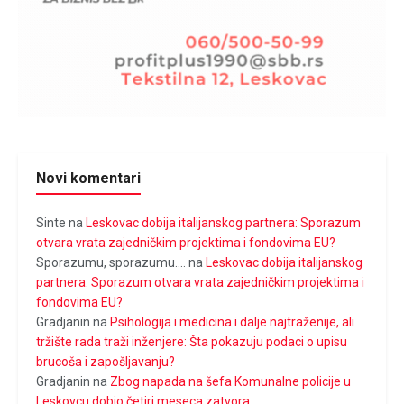
Novi komentari
Sinte
na
Leskovac dobija italijanskog partnera: Sporazum
otvara vrata zajedničkim projektima i fondovima EU?
Sporazumu, sporazumu....
na
Leskovac dobija italijanskog
partnera: Sporazum otvara vrata zajedničkim projektima i
fondovima EU?
Gradjanin
na
Psihologija i medicina i dalje najtraženije, ali
tržište rada traži inženjere: Šta pokazuju podaci o upisu
brucoša i zapošljavanju?
Gradjanin
na
Zbog napada na šefa Komunalne policije u
Leskovcu dobio četiri meseca zatvora