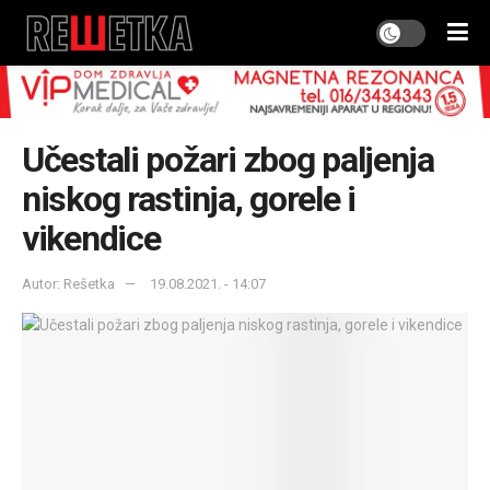
Učestali požari zbog paljenja
niskog rastinja, gorele i
vikendice
Autor: Rešetka
19.08.2021. - 14:07