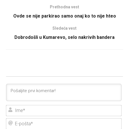
Prethodna vest
Ovde se nije parkirao samo onaj ko to nije hteo
Sledeća vest
Dobrodošli u Kumarevo, selo nakrivih bandera
Ime
E-
poš