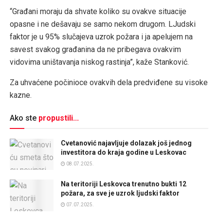
“Građani moraju da shvate koliko su ovakve situacije
opasne i ne dešavaju se samo nekom drugom. LJudski
faktor je u 95% slučajeva uzrok požara i ja apelujem na
savest svakog građanina da ne pribegava ovakvim
vidovima uništavanja niskog rastinja”, kaže Stanković.
Za uhvaćene počinioce ovakvih dela predviđene su visoke
kazne.
Ako ste
propustili...
Cvetanović najavljuje dolazak još jednog
investitora do kraja godine u Leskovac
08.07.2025.
Na teritoriji Leskovca trenutno bukti 12
požara, za sve je uzrok ljudski faktor
07.07.2025.