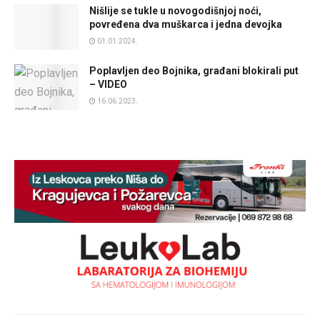
Nišlije se tukle u novogodišnjoj noći,
povređena dva muškarca i jedna devojka
01.01.2024.
Poplavljen deo Bojnika, građani blokirali put
– VIDEO
16.06.2023.