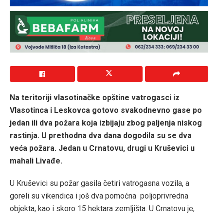
Na teritoriji vlasotinačke opštine vatrogasci iz
Vlasotinca i Leskovca gotovo svakodnevno gase po
jedan ili dva požara koja izbijaju zbog paljenja niskog
rastinja. U prethodna dva dana dogodila su se dva
veća požara. Jedan u Crnatovu, drugi u Kruševici u
mahali Livađe.
U Kruševici su požar gasila četiri vatrogasna vozila, a
goreli su vikendica i još dva pomoćna poljoprivredna
objekta, kao i skoro 15 hektara zemljišta. U Crnatovu je,