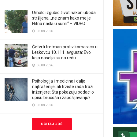
Umalo izgubio život nakon uboda
stršljena: „ne znam kako me je
Hitna našla u šumi“ – VIDEO
06.08.2026.
Četvrti tretman protiv komaraca u
Leskovcu 10. i 11. avgusta: Evo
koja naselja su na redu
06.08.2026.
Psihologija i medicina i dalje
najtraženije, ali tržište rada traži
inženjere: Šta pokazuju podaci o
upisu brucoša i zapošljavanju?
06.08.2026.
UČITAJ JOŠ