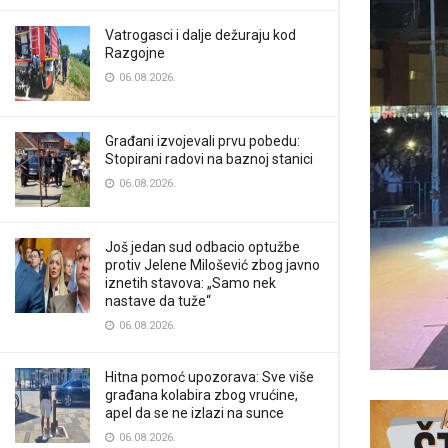
Vatrogasci i dalje dežuraju kod
Razgojne
06.08.2026.
Građani izvojevali prvu pobedu:
Stopirani radovi na baznoj stanici
06.08.2026.
Još jedan sud odbacio optužbe
protiv Jelene Milošević zbog javno
iznetih stavova: „Samo nek
nastave da tuže“
06.08.2026.
Hitna pomoć upozorava: Sve više
građana kolabira zbog vrućine,
apel da se ne izlazi na sunce
06.08.2026.