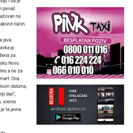
nju i da je
m pevač
ažovan na
akonit način.
a java
avka je
đena za
sku Novu
inu a ne za
 mart. Ona
ekom datuma,
ji dan“,
e, vreme
je ta javna