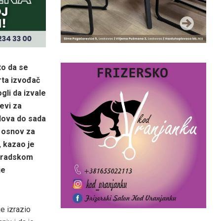
to da se
rta izvođač
gli da izvale
evi za
dova do sada
e osnov za
, kazao je
 gradskom
je
je izrazio