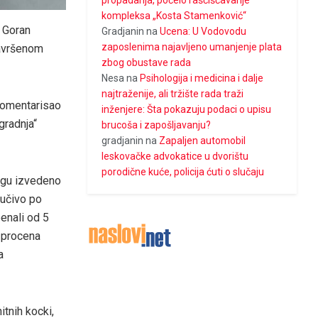
propadanja, počelo raščišćavanje
kompleksa „Kosta Stamenković“
a Goran
Gradjanin
na
Ucena: U Vodovodu
zaposlenima najavljeno umanjenje plata
završenom
zbog obustave rada
Nesa
na
Psihologija i medicina i dalje
najtraženije, ali tržište rada traži
okomentarisao
inženjere: Šta pokazuju podaci o upisu
gradnja“
brucoša i zapošljavanju?
gradjanin
na
Zapaljen automobil
leskovačke advokatice u dvorištu
porodične kuće, policija ćuti o slučaju
trgu izvedeno
jučivo po
enali od 5
, procena
a
itnih kocki,