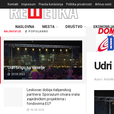
Kontakt
Impresum
Pravila korišćenja
Politika privatnosti
Arhiva vesti
NASLOVNA
MESTA
DRUŠTVO
EKONOMIJA
NAJNOVIJE
POPULARNO
Udri
Udri brigu na vaselje
23.03.2022.
Autor: Rešet
Leskovac dobija italijanskog
partnera: Sporazum otvara vrata
zajedničkim projektima i
fondovima EU?
06.08.2026.