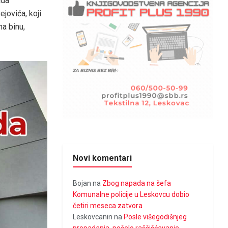
ada
jovića, koji
na binu,
Novi komentari
Bojan
na
Zbog napada na šefa
Komunalne policije u Leskovcu dobio
četiri meseca zatvora
Leskovcanin
na
Posle višegodišnjeg