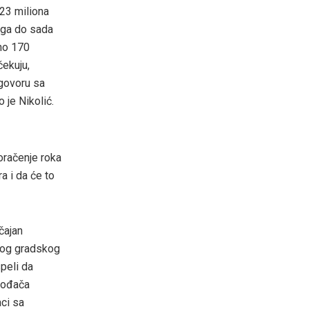
23 miliona
rga do sada
eno 170
čekuju,
ugovoru sa
je Nikolić.
oračenje roka
a i da će to
čajan
nog gradskog
peli da
zvođača
aci sa