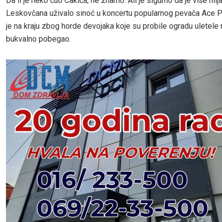
Da li je neko čuo Cakića, ne znamo. Ali je sigurno da je više hilj
Leskovčana uživalo sinoć u koncertu popularnog pevača Ace Pe
je na kraju zbog horde devojaka koje su probile ogradu uletele 
bukvalno pobegao.