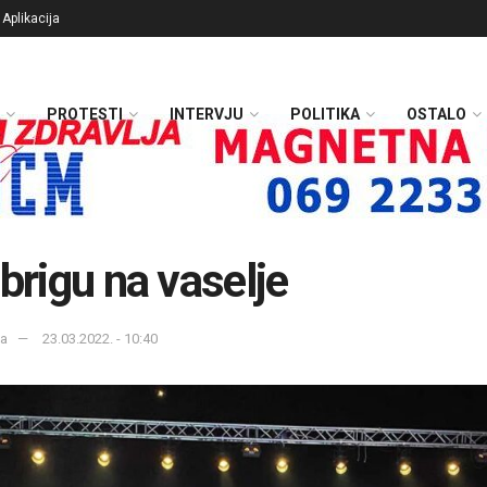
Aplikacija
PROTESTI
INTERVJU
POLITIKA
OSTALO
 brigu na vaselje
ka
23.03.2022. - 10:40