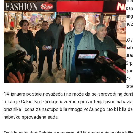
sum
sa
ang
nez
„Ov
nab
ura
Srp
god
22.
ist
14. januara postaje nevažeća i ne može da se sprovodi na danšn
rekao je Cakić tvrdeći da je u vreme sprovođenja javne nabavk
praznika i cena za nastupe bila mnogo veća nego što bi bila da 
nabavka sprovedena sada.