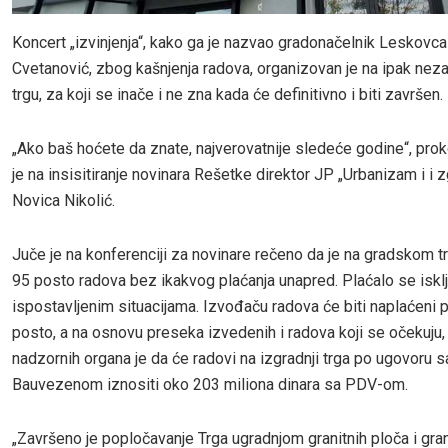
Koncert „izvinjenja“, kako ga je nazvao gradonačelnik Leskovc
Cvetanović, zbog kašnjenja radova, organizovan je na ipak ne
trgu, za koji se inače i ne zna kada će definitivno i biti završen.
„Ako baš hoćete da znate, najverovatnije sledeće godine“, pr
je na insisitiranje novinara Rešetke direktor JP „Urbanizam i i z
Novica Nikolić.
Juče je na konferenciji za novinare rečeno da je na gradskom 
95 posto radova bez ikakvog plaćanja unapred. Plaćalo se iskl
ispostavljenim situacijama. Izvođaču radova će biti naplaćeni p
posto, a na osnovu preseka izvedenih i radova koji se očekuju
nadzornih organa je da će radovi na izgradnji trga po ugovoru s
Bauvezenom iznositi oko 203 miliona dinara sa PDV-om.
„Završeno je popločavanje Trga ugradnjom granitnih ploča i gran