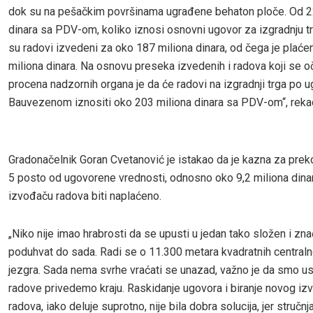
dok su na pešačkim površinama ugrađene behaton ploče. Od 2
dinara sa PDV-om, koliko iznosi osnovni ugovor za izgradnju t
su radovi izvedeni za oko 187 miliona dinara, od čega je plać
miliona dinara. Na osnovu preseka izvedenih i radova koji se o
procena nadzornih organa je da će radovi na izgradnji trga po 
Bauvezenom iznositi oko 203 miliona dinara sa PDV-om“, rekao 
Gradonačelnik Goran Cvetanović je istakao da je kazna za prek
5 posto od ugovorene vrednosti, odnosno oko 9,2 miliona dinar
izvođaču radova biti naplaćeno.
„Niko nije imao hrabrosti da se upusti u jedan tako složen i zna
poduhvat do sada. Radi se o 11.300 metara kvadratnih central
jezgra. Sada nema svrhe vraćati se unazad, važno je da smo us
radove privedemo kraju. Raskidanje ugovora i biranje novog i
radova, iako deluje suprotno, nije bila dobra solucija, jer stručnj