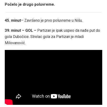
Počelo je drugo poluvreme.
45. minut
– Završeno je prvo poluvreme u Nišu.
39. minut – GOL –
Partizan je ipak uspeo da nađe put do
gola Dubočice. Strelac gola za Partizan je mladi
Milovanović.