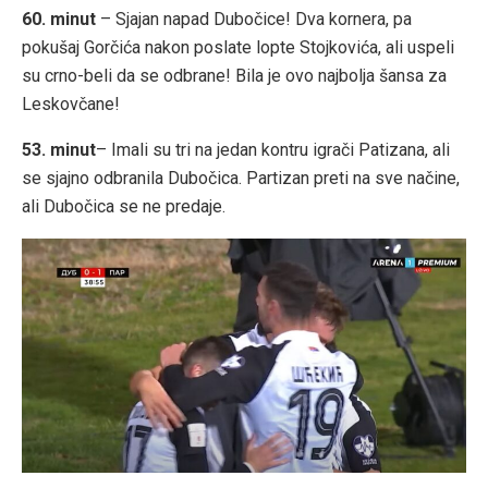
60. minut
– Sjajan napad Dubočice! Dva kornera, pa
pokušaj Gorčića nakon poslate lopte Stojkovića, ali uspeli
su crno-beli da se odbrane! Bila je ovo najbolja šansa za
Leskovčane!
53. minut
– Imali su tri na jedan kontru igrači Patizana, ali
se sjajno odbranila Dubočica. Partizan preti na sve načine,
ali Dubočica se ne predaje.