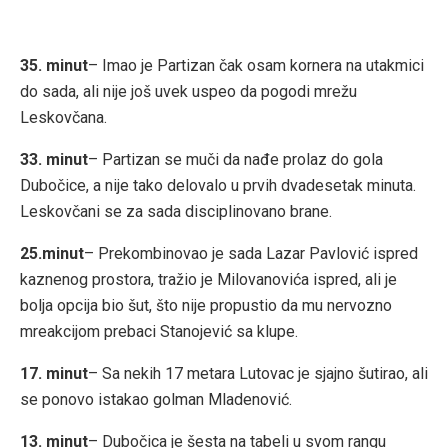
35. minut
– Imao je Partizan čak osam kornera na utakmici
do sada, ali nije još uvek uspeo da pogodi mrežu
Leskovčana.
33. minut
– Partizan se muči da nađe prolaz do gola
Dubočice, a nije tako delovalo u prvih dvadesetak minuta.
Leskovčani se za sada disciplinovano brane.
25.minut
– Prekombinovao je sada Lazar Pavlović ispred
kaznenog prostora, tražio je Milovanovića ispred, ali je
bolja opcija bio šut, što nije propustio da mu nervozno
mreakcijom prebaci Stanojević sa klupe.
17. minut
– Sa nekih 17 metara Lutovac je sjajno šutirao, ali
se ponovo istakao golman Mladenović.
13. minut
– Dubočica je šesta na tabeli u svom rangu