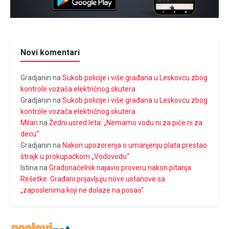
Novi komentari
Gradjanin
na
Sukob policije i više građana u Leskovcu zbog
kontrole vozača električnog skutera
Gradjanin
na
Sukob policije i više građana u Leskovcu zbog
kontrole vozača električnog skutera
Milan
na
Žedni usred leta: „Nemamo vodu ni za piće ni za
decu“:
Gradjanin
na
Nakon upozorenja o umanjenju plata prestao
štrajk u prokupačkom „Vodovodu“
Istina
na
Gradonačelnik najavio proveru nakon pitanja
Rešetke: Građani prijavljuju nove ustanove sa
„zaposlenima koji ne dolaze na posao“