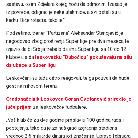
sastavu, osim Zdjelara kojeg hoću da odmorim. Izašao je
iz povrede, odigrao je neke utakmice, a svi ostali su u
kadru. Biće rotacija, tako je.“
Podsetimo, trener “Partizana” Aleksandar Stanojević je
negodovao zbog proširenja Super lige pre dva meseca te
izjavio da bi Srbija trebalo da ima Super ligu sa 10 do 12
klubova, a da
leskovačku “Dubočicu” pokušavaju na silu
da ubace u Super ligu
.
Leskovčani su tada oštro reagovali, te ga pozvali da bude
gost na njihovom terenu.
Gradonačelnik Leskovca Goran Cvetanović priredio je
juče prijem
za leskovačke fudbalere.
„Vaš klub će za dve godine proslaviti 100 godina rada i
postojanja, tako da je za naš grad izgradnja stadiona
vrednog 2,5 milijarde dinara još značajnija. Upravo februara