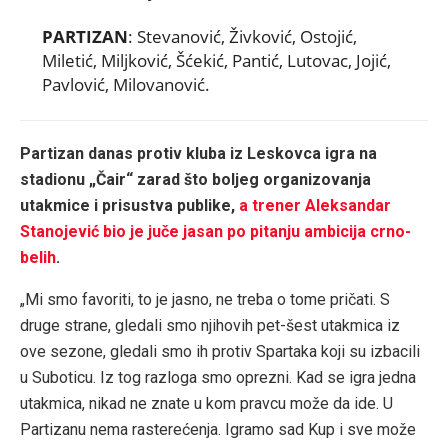
PARTIZAN
: Stevanović, Živković, Ostojić,
Miletić, Miljković, Šćekić, Pantić, Lutovac, Jojić,
Pavlović, Milovanović.
Partizan danas protiv kluba iz Leskovca igra na
stadionu „Čair“ zarad što boljeg organizovanja
utakmice i prisustva publike,
a trener Aleksandar
Stanojević bio je juče jasan po pitanju ambicija crno-
belih
.
„Mi smo favoriti, to je jasno, ne treba o tome pričati. S
druge strane, gledali smo njihovih pet-šest utakmica iz
ove sezone, gledali smo ih protiv Spartaka koji su izbacili
u Suboticu. Iz tog razloga smo oprezni. Kad se igra jedna
utakmica, nikad ne znate u kom pravcu može da ide. U
Partizanu nema rasterećenja. Igramo sad Kup i sve može