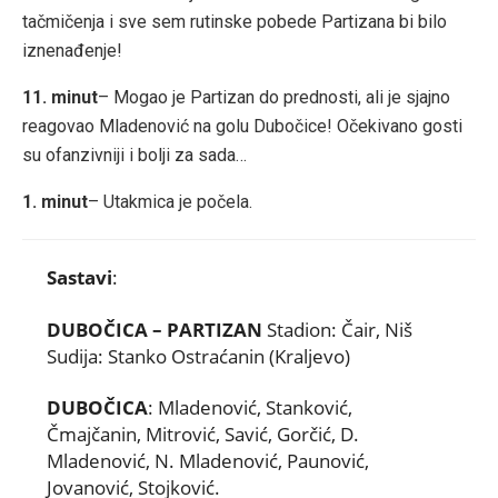
tačmičenja i sve sem rutinske pobede Partizana bi bilo
iznenađenje!
11. minut
– Mogao je Partizan do prednosti, ali je sjajno
reagovao Mladenović na golu Dubočice! Očekivano gosti
su ofanzivniji i bolji za sada…
1. minut
– Utakmica je počela.
Sastavi
:
DUBOČICA – PARTIZAN
Stadion: Čair, Niš
Sudija: Stanko Ostraćanin (Kraljevo)
DUBOČICA
: Mladenović, Stanković,
Čmajčanin, Mitrović, Savić, Gorčić, D.
Mladenović, N. Mladenović, Paunović,
Jovanović, Stojković.