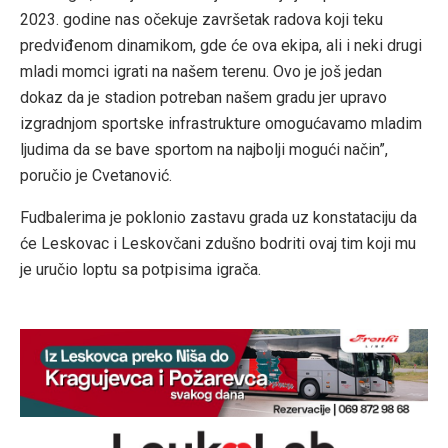
2023. godine nas očekuje završetak radova koji teku
predviđenom dinamikom, gde će ova ekipa, ali i neki drugi
mladi momci igrati na našem terenu. Ovo je još jedan
dokaz da je stadion potreban našem gradu jer upravo
izgradnjom sportske infrastrukture omogućavamo mladim
ljudima da se bave sportom na najbolji mogući način”,
poručio je Cvetanović.
Fudbalerima je poklonio zastavu grada uz konstataciju da
će Leskovac i Leskovčani zdušno bodriti ovaj tim koji mu
je uručio loptu sa potpisima igrača.