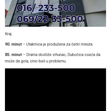
Kraj.
90. minut
– Utakmica je produžena za četiri minuta.
85. minut
– Drama dostiže vrhunac, Dubočica oseća da
može da gola, crno-beli u problemu.