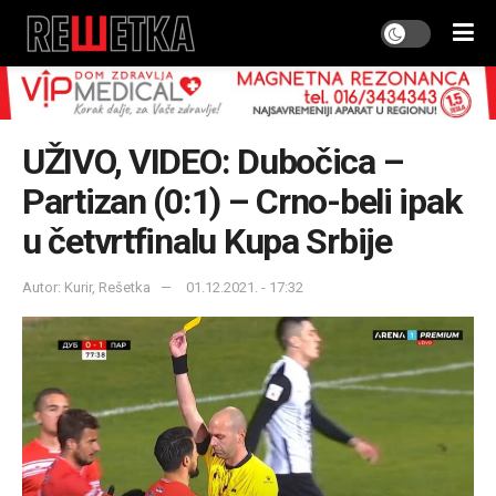
UŽIVO, VIDEO: Dubočica –
Partizan (0:1) – Crno-beli ipak
u četvrtfinalu Kupa Srbije
Autor: Kurir, Rešetka
01.12.2021. - 17:32