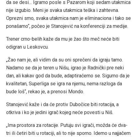
da se desi… Igramo posle s Pazarom koji sedam utakmica
nije izgubio. Meni je svaka utakmica teška i zahtevna.
Oprezni smo, svaka utakmica nam je eliminaciona i tako se
ponašamo“, počeo je Stanojević na konferenciji za medije.
Trener crno-belih kaže da mu je žao što meč neće biti
odigran u Leskovcu.
„Žao nam je, ali vidim da su oni sprečeni da igraju tamo.
Nadamo se da je teren u Nišu, igrao je Radnički pre neki
dan, ali kakav god da bude, adaptiraćemo se. Sigurno da je
kvalitetan, Superliga se igra na njemu, nema razloga da
bude loš“, rekao je, a prenosi Mondo.
Stanojević kaže i da će protiv Dubočice biti rotacija, a
otkriva i ko je jedini igrač kojeg neće povesti u Niš.
„Ima prostora za rotacije. Putuju svi igrači, možda će dva-
tri ili četiri biti u rotaciji, ali to nije sporno. Idemo u najjačem