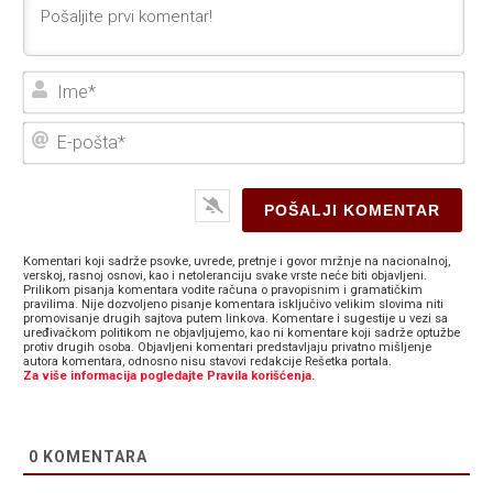
Ime
E-
poš
Komentari koji sadrže psovke, uvrede, pretnje i govor mržnje na nacionalnoj,
verskoj, rasnoj osnovi, kao i netoleranciju svake vrste neće biti objavljeni.
Prilikom pisanja komentara vodite računa o pravopisnim i gramatičkim
pravilima. Nije dozvoljeno pisanje komentara isključivo velikim slovima niti
promovisanje drugih sajtova putem linkova. Komentare i sugestije u vezi sa
uređivačkom politikom ne objavljujemo, kao ni komentare koji sadrže optužbe
protiv drugih osoba. Objavljeni komentari predstavljaju privatno mišljenje
autora komentara, odnosno nisu stavovi redakcije Rešetka portala.
Za više informacija pogledajte Pravila korišćenja.
0
KOMENTARA