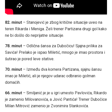
82. minut
– Stanojević je zbog kritične situacije uveo na
teren Rikarda i Meniga. Želi trener Partizana drugi gol kako
ne bi došlo do neprijatne situacije.
78. minut
– Odlična šansa za Dubočicu! Sjajna prilika za
Savića! Prelako je ispao Miletić, mnogo je imao prostora i
šutirao je pored leve stative.
70. minut
– Između dva kornera Partizana, sjajnu šansu
imao je Miletić, ali je njegov udarac odbranio golman
domaćih.
66. minut
– Smiljanić je je u igri umesto Pavlovića, Rikardo
je zamenio Milovanovića, a Jović Pantića! Trener Dubočice
Milan Mitrović zamenio je Zvonimira Stankovića.