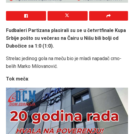
Fudbaleri Partizana plasirali su se u četvrtfinale Kupa
Srbije pošto su večeras na Čairu u Nišu bili bolji od
Dubočice sa 1:0 (1:0).
Strelac jedinog gola na meču bio je mladi napadač crno-
belih Marko Milovanović.
Tok meča
: