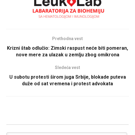
Prethodna vest
Krizni štab odlučio: Zimski raspust neće biti pomeran,
nove mere za ulazak u zemlju zbog omikrona
Sledeća vest
U subotu protesti širom juga Srbije, blokade puteva
duže od sat vremena i protest advokata