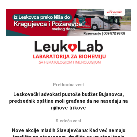
Prethodna vest
Leskovački advokati pustoše budžet Bujanovca,
predsednik opštine moli građane da ne nasedaju na
njihove trikove
Sledeća vest
Nove akcije mladih Slavujevčana: Kad već nemaju