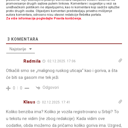
promovisanje drugih sajtova putem linkova. Komentare i sugestije u vezi sa
uređivačkom politikom ne objavljujemo, kao ni komentare koji sadrže optužbe
protiv drugih osoba. Objavljeni komentari predstavljaju privatno mišljenje
autora komentara, odnosno nisu stavovi redakcije Rešetka portala.
Za više informacija pogledajte Pravila korišćenja.
3
KOMENTARA
Najstarije
Radmila
02.12.2025. 17:06
Otkačili smo se „malignog ruskog uticaja“ kao i goriva, a šta
će biti sa gasom me tek ježi.
Odgovori
0
0
Klaus
02.12.2025. 17:41
Koliko benziba ima? Koliko je vozila registrovano u Srbiji? To
u tekstu ne vidim (ne zbog redakcije). Kada vidim ove
oodatke, obda možemo da pričamo koliko goriva ima. Uzgred,