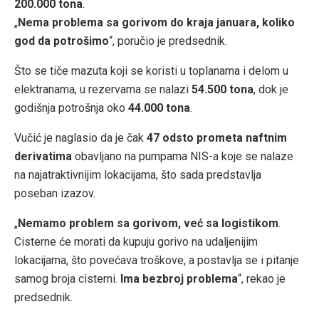
200.000 tona
.
„
Nema problema sa gorivom do kraja januara, koliko
god da potrošimo
“, poručio je predsednik.
Što se tiče mazuta koji se koristi u toplanama i delom u
elektranama, u rezervama se nalazi
54.500 tona
, dok je
godišnja potrošnja oko
44.000 tona
.
Vučić je naglasio da je čak
47 odsto prometa naftnim
derivatima
obavljano na pumpama NIS-a koje se nalaze
na najatraktivnijim lokacijama, što sada predstavlja
poseban izazov.
„
Nemamo problem sa gorivom, već sa logistikom
.
Cisterne će morati da kupuju gorivo na udaljenijim
lokacijama, što povećava troškove, a postavlja se i pitanje
samog broja cisterni.
Ima bezbroj problema
“, rekao je
predsednik.