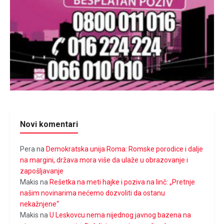
Novi komentari
Pera
na
Demokratska unija Roma: Romske porodice i dalje
na margini, država mora više da ulaže u obrazovanje i
zapošljavanje
Makis
na
Rešetka na meti hajke i poziva na linč: „Pretnje
našim novinarima nećemo dozvoliti da ostanu
nekažnjene“
Makis
na
U Leskovcu nema nijednog javnog bazena na