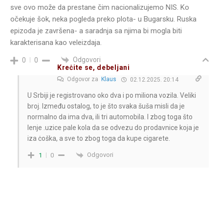
sve ovo može da prestane čim nacionalizujemo NIS. Ko
očekuje šok, neka pogleda preko plota- u Bugarsku. Ruska
epizoda je završena- a saradnja sa njima bi mogla biti
karakterisana kao veleizdaja.
Odgovori
0
0
Kreċite se, debeljani
Odgovor za
Klaus
02.12.2025. 20:14
U Srbiji je registrovano oko dva i po miliona vozila. Veliki
broj. Između ostalog, to je što svaka šuša misli da je
normalno da ima dva, ili tri automobila. I zbog toga što
lenje .uzice pale kola da se odvezu do prodavnice koja je
iza ċoška, a sve to zbog toga da kupe cigarete.
Odgovori
1
0