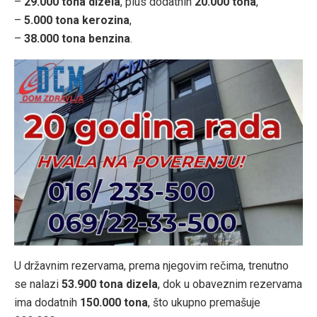
–
29.000 tona dizela
, plus dodatnih
20.000 tona
,
–
5.000 tona kerozina
,
–
38.000 tona benzina
.
U državnim rezervama, prema njegovim rečima, trenutno
se nalazi
53.900 tona dizela
, dok u obaveznim rezervama
ima dodatnih
150.000 tona
, što ukupno premašuje