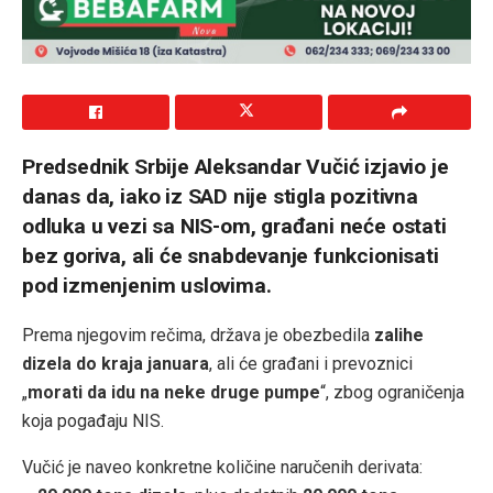
Predsednik Srbije Aleksandar Vučić izjavio je
danas da, iako iz SAD nije stigla pozitivna
odluka u vezi sa NIS-om, građani neće ostati
bez goriva, ali će snabdevanje funkcionisati
pod izmenjenim uslovima.
Prema njegovim rečima, država je obezbedila
zalihe
dizela do kraja januara
, ali će građani i prevoznici
„
morati da idu na neke druge pumpe
“, zbog ograničenja
koja pogađaju NIS.
Vučić je naveo konkretne količine naručenih derivata: