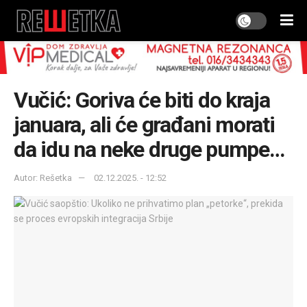
Vučić: Goriva će biti do kraja
januara, ali će građani morati
da idu na neke druge pumpe…
Autor: Rešetka
02.12.2025. - 12:52