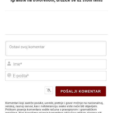
igralište na otvorenom, družiće se uz stoni tenis
Ime
E-
poš
Komentari koji sadrže psovke, uvrede, pretnje i govor mržnje na nacionalnoj,
verskoj, rasnoj osnovi, kao i netoleranciju svake vrste neće biti objavljeni.
Prilikom pisanja komentara vodite računa o pravopisnim i gramatičkim
pravilima. Nije dozvoljeno pisanje komentara isključivo velikim slovima niti