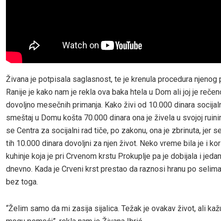
Živana je potpisala saglasnost, te je krenula procedura njenog 
Ranije je kako nam je rekla ova baka htela u Dom ali joj je reče
dovoljno mesečnih primanja. Kako živi od 10.000 dinara socijal
smeštaj u Domu košta 70.000 dinara ona je živela u svojoj ruinir
se Centra za socijalni rad tiče, po zakonu, ona je zbrinuta, jer 
tih 10.000 dinara dovoljni za njen život. Neko vreme bila je i ko
kuhinje koja je pri Crvenom krstu Prokuplje pa je dobijala i jeda
dnevno. Kada je Crveni krst prestao da raznosi hranu po selima 
bez toga.
“Želim samo da mi zasija sijalica. Težak je ovakav život, ali ka