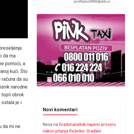
preseljenja.
no da ma
ne pomoći, a
anoj kući. Što
se računa da su
risnik narodne
n topli obrok
ostala je i
Novi komentari
Nesa
na
Gradonačelnik najavio proveru
žu da mi ne
nakon pitanja Rešetke: Građani