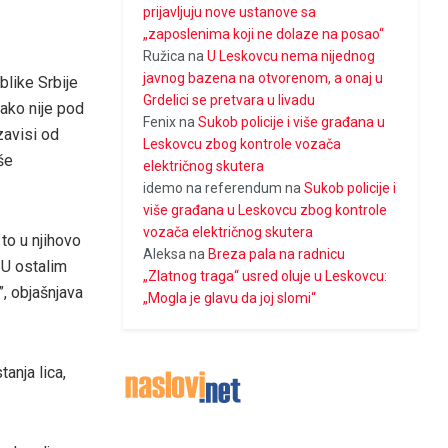
prijavljuju nove ustanove sa
„zaposlenima koji ne dolaze na posao“
Ružica
na
U Leskovcu nema nijednog
javnog bazena na otvorenom, a onaj u
blike Srbije
Grdelici se pretvara u livadu
 ako nije pod
Fenix
na
Sukob policije i više građana u
zavisi od
Leskovcu zbog kontrole vozača
še
električnog skutera
idemo na referendum
na
Sukob policije i
više građana u Leskovcu zbog kontrole
vozača električnog skutera
to u njihovo
Aleksa
na
Breza pala na radnicu
 U ostalim
„Zlatnog traga“ usred oluje u Leskovcu:
, objašnjava
„Mogla je glavu da joj slomi“
anja lica,