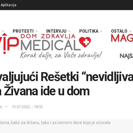
Aplikacija
PROTESTI
INTERVJU
POLITIKA
OSTALO
aljujući Rešetki “nevidljiv
 Živana ide u dom
ka
13.07.2022. - 18:52