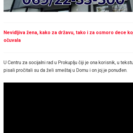
Nevidljiva žena, kako za državu, tako i za osmoro dece ko
očuvala
U Centru za socijalni rad u Prokuplju čiji je ona korisnik, u tekst
pisali pročitali su da želi smeštaj u Domu i on joj je ponuđen.