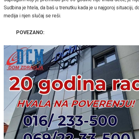
Sudbina je htela, da baš u trenutku kada je u najgoroj situaciji, 
medija i njen slučaj se reši.
POVEZANO: