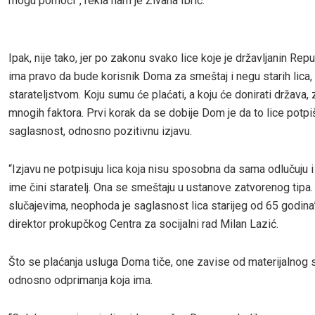
mogu pomoći”, rekla nam je Živana Ibrić.
Ipak, nije tako, jer po zakonu svako lice koje je državljanin Repu
ima pravo da bude korisnik Doma za smeštaj i negu starih lica,
starateljstvom. Koju sumu će plaćati, a koju će donirati država, 
mnogih faktora. Prvi korak da se dobije Dom je da to lice potpi
saglasnost, odnosno pozitivnu izjavu.
“Izjavu ne potpisuju lica koja nisu sposobna da sama odlučuju i 
ime čini staratelj. Ona se smeštaju u ustanove zatvorenog tipa.
slučajevima, neophoda je saglasnost lica starijeg od 65 godina”
direktor prokupčkog Centra za socijalni rad Milan Lazić.
Što se plaćanja usluga Doma tiče, one zavise od materijalnog st
odnosno odprimanja koja ima.