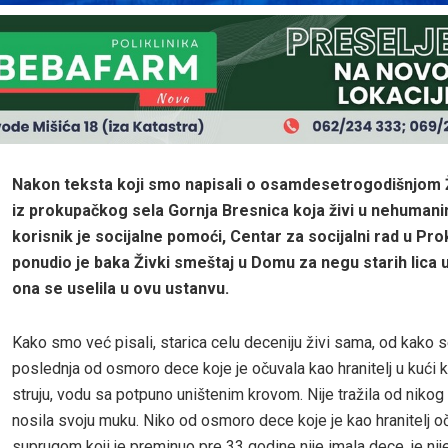
Nakon teksta koji smo napisali o osamdesetrogodišnjom Ž
iz prokupačkog sela Gornja Bresnica koja živi u nehumani
korisnik je socijalne pomoći, Centar za socijalni rad u Pro
ponudio je baka Živki smeštaj u Domu za negu starih lica u
ona se uselila u ovu ustanvu.
Kako smo već pisali, starica celu deceniju živi sama, od kako 
poslednja od osmoro dece koje je očuvala kao hranitelj u kući 
struju, vodu sa potpuno uništenim krovom. Nije tražila od nikog
nosila svoju muku. Niko od osmoro dece koje je kao hranitelj oč
suprugom koji je preminuo pre 33 godine nije imala dece, je nij