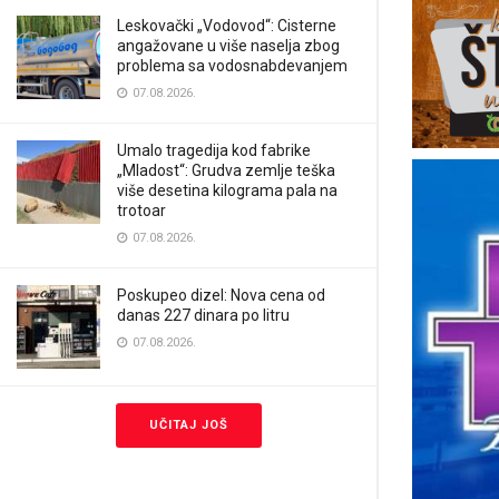
Leskovački „Vodovod“: Cisterne
angažovane u više naselja zbog
problema sa vodosnabdevanjem
07.08.2026.
Umalo tragedija kod fabrike
„Mladost“: Grudva zemlje teška
više desetina kilograma pala na
trotoar
07.08.2026.
Poskupeo dizel: Nova cena od
danas 227 dinara po litru
07.08.2026.
UČITAJ JOŠ