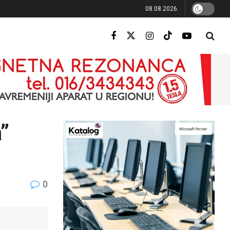
08.08.2026.
a”
0