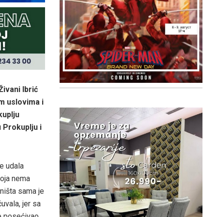
ivani Ibrić
m uslovima i
kuplju
 Prokuplju i
se udala
koja nema
 ništa sama je
uvala, jer sa
e posećivao.