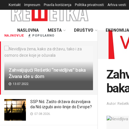
Kontakt
Impresum
Pravila korišćenja
Politika privatnosti
Arhiva vesti
NASLOVNA
MESTA
DRUŠTVO
EKONOMIJA
NAJNOVIJE
POPULARNO
Zahvaljujući Rešetki “nevidljiva” baka
Zahv
Živana ide u dom
baka
13.07.2022.
SSP Niš: Zašto država dozvoljava
Autor: Rešet
da Niš izgubi avio-linije do Evrope?
07.08.2026.