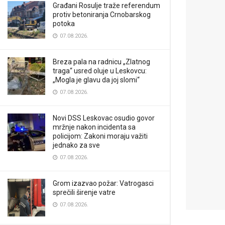
Građani Rosulje traže referendum
protiv betoniranja Crnobarskog
potoka
07.08.2026.
Breza pala na radnicu „Zlatnog
traga“ usred oluje u Leskovcu:
„Mogla je glavu da joj slomi“
07.08.2026.
Novi DSS Leskovac osudio govor
mržnje nakon incidenta sa
policijom: Zakoni moraju važiti
jednako za sve
07.08.2026.
Grom izazvao požar: Vatrogasci
sprečili širenje vatre
07.08.2026.