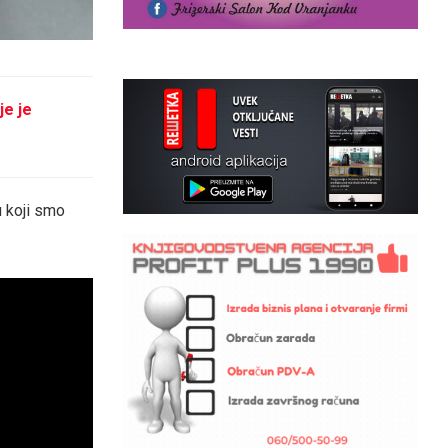
je je
u koji smo