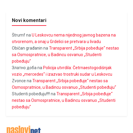
Novi komentari
Štrumf
na
U Leskovcu nema nijednog javnog bazena na
otvorenom, a onaj u Grdelici se pretvara u livadu
Običan građanin
na
Transparent „Srbija pobeđuje“ nestao
sa Osmospratnice, u Badincu osvanuo „Studenti
pobeđuju“
Златно доба
na
Policija utvrdila: Četrnaestogodišnjak
vozio „mercedes“ i izazvao trostruki sudar u Leskovcu
Zvonce
na
Transparent „Srbija pobeđuje“ nestao sa
Osmospratnice, u Badincu osvanuo „Studenti pobeđuju“
Studenti pobeđuju!!!!
na
Transparent „Srbija pobeđuje“
nestao sa Osmospratnice, u Badincu osvanuo „Studenti
pobeđuju“