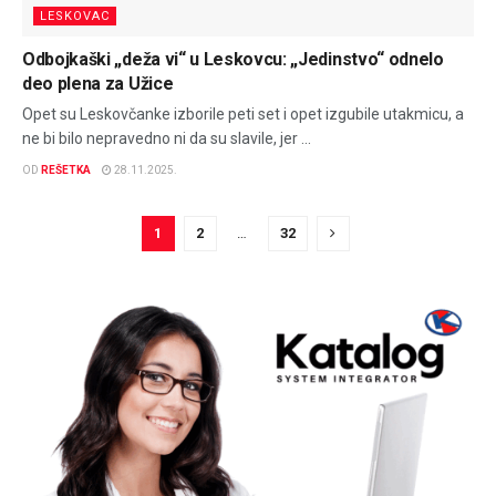
LESKOVAC
Odbojkaški „deža vi“ u Leskovcu: „Jedinstvo“ odnelo
deo plena za Užice
Opet su Leskovčanke izborile peti set i opet izgubile utakmicu, a
ne bi bilo nepravedno ni da su slavile, jer ...
OD
REŠETKA
28.11.2025.
1
2
…
32