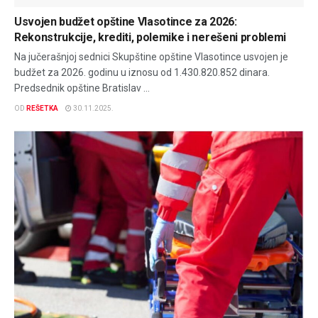
Usvojen budžet opštine Vlasotince za 2026:
Rekonstrukcije, krediti, polemike i nerešeni problemi
Na jučerašnjoj sednici Skupštine opštine Vlasotince usvojen je
budžet za 2026. godinu u iznosu od 1.430.820.852 dinara.
Predsednik opštine Bratislav ...
OD
REŠETKA
30.11.2025.