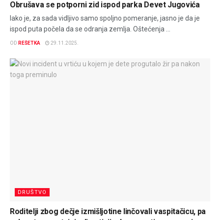
Obrušava se potporni zid ispod parka Devet Jugovića
Iako je, za sada vidljivo samo spoljno pomeranje, jasno je da je
ispod puta počela da se odranja zemlja. Oštećenja ...
OD
REŠETKA
29.11.2025.
DRUŠTVO
Roditelji zbog dečje izmišljotine linčovali vaspitačicu, pa