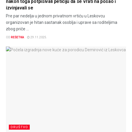
nakon toga potpisivali peticiju da se vrati na posao i
izvinjavali se
Pre par nedelja u jednom privatnom vrtiću u Leskovcu
organizovan je hitan sastanak osoblja i uprave sa roditeljima
zbog priče ...
OD
REŠETKA
29.11.2025.
DRUŠTVO