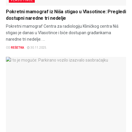
VLASOTINCE
Pokretni mamograf iz Niša stigao u Vlasotince: Pregledi
dostupni naredne tri nedelje
Pokretni mamograf Centra za radiologiju Kliničkog centra Niš
stigao je danas u Vlasotince i biće dostupan građankama
naredne tri nedelje. ...
OD
REŠETKA
30.11.2025.