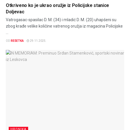
Otkriveno ko je ukrao oružje iz Policijske stanice
Doljevac
Vatrogasac-spasilac D. M. (34) i mladić D. M. (20) uhapšeni su
zbog krađe velike količine vatrenog oružja iz magacina Policijske
...
OD
REŠETKA
29.11.2025.
HRONIKA