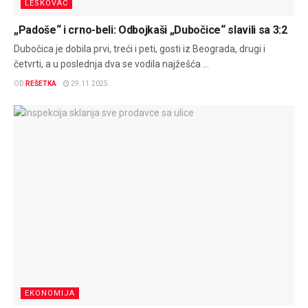
LESKOVAC
„Padoše“ i crno-beli: Odbojkaši „Dubočice“ slavili sa 3:2
Dubočica je dobila prvi, treći i peti, gosti iz Beograda, drugi i
četvrti, a u poslednja dva se vodila najžešća ...
OD
REŠETKA
29.11.2025.
EKONOMIJA