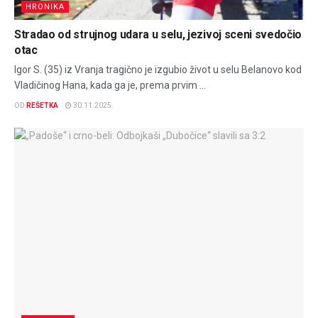
HRONIKA
Stradao od strujnog udara u selu, jezivoj sceni svedočio
otac
Igor S. (35) iz Vranja tragično je izgubio život u selu Belanovo kod
Vladičinog Hana, kada ga je, prema prvim ...
OD
REŠETKA
30.11.2025.