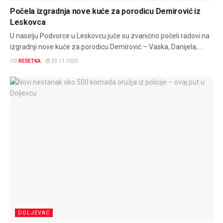
Počela izgradnja nove kuće za porodicu Demirović iz
Leskovca
U naselju Podvorce u Leskovcu juče su zvanično počeli radovi na
izgradnji nove kuće za porodicu Demirović – Vaska, Danijela, ...
OD
REŠETKA
29.11.2025.
DOLJEVAC