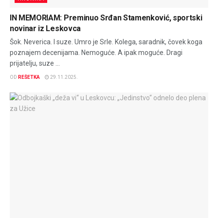
IN MEMORIAM: Preminuo Srđan Stamenković, sportski
novinar iz Leskovca
Šok. Neverica. I suze. Umro je Srle. Kolega, saradnik, čovek koga
poznajem decenijama. Nemoguće. A ipak moguće. Dragi
prijatelju, suze ...
OD
REŠETKA
29.11.2025.