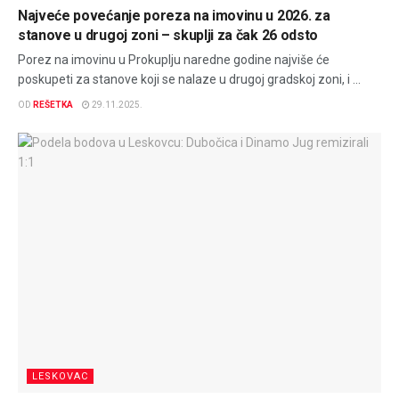
Najveće povećanje poreza na imovinu u 2026. za
stanove u drugoj zoni – skuplji za čak 26 odsto
Porez na imovinu u Prokuplju naredne godine najviše će
poskupeti za stanove koji se nalaze u drugoj gradskoj zoni, i ...
OD
REŠETKA
29.11.2025.
LESKOVAC