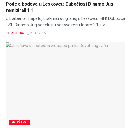
Podela bodova u Leskovcu: Dubočica i Dinamo Jug
remizirali 1:1
U borbenoj i napetoj utakmici odigranoj u Leskovcu, GFK Dubočica
i SU Dinamo Jug podelili su bodove rezultatom 1:1, uz ...
OD
REŠETKA
29.11.2025.
DRUŠTVO