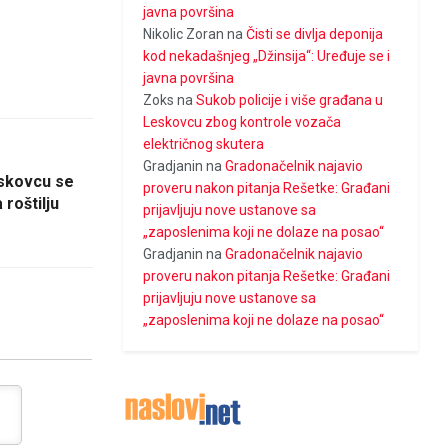
javna površina
Nikolic Zoran
na
Čisti se divlja deponija
kod nekadašnjeg „Džinsija“: Uređuje se i
javna površina
Zoks
na
Sukob policije i više građana u
Leskovcu zbog kontrole vozača
električnog skutera
Gradjanin
na
Gradonačelnik najavio
eskovcu se
proveru nakon pitanja Rešetke: Građani
 roštilju
prijavljuju nove ustanove sa
„zaposlenima koji ne dolaze na posao“
Gradjanin
na
Gradonačelnik najavio
proveru nakon pitanja Rešetke: Građani
prijavljuju nove ustanove sa
„zaposlenima koji ne dolaze na posao“