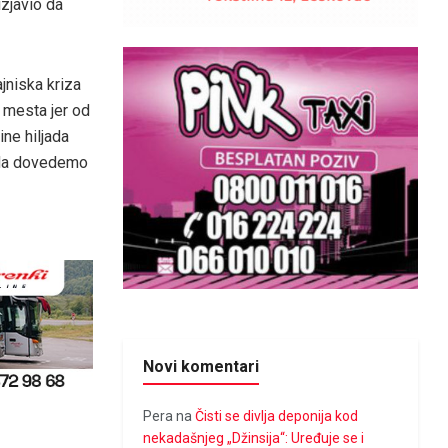
zjavio da
ajniska kriza
a mesta jer od
ine hiljada
 da dovedemo
Novi komentari
Pera
na
Čisti se divlja deponija kod
nekadašnjeg „Džinsija“: Uređuje se i