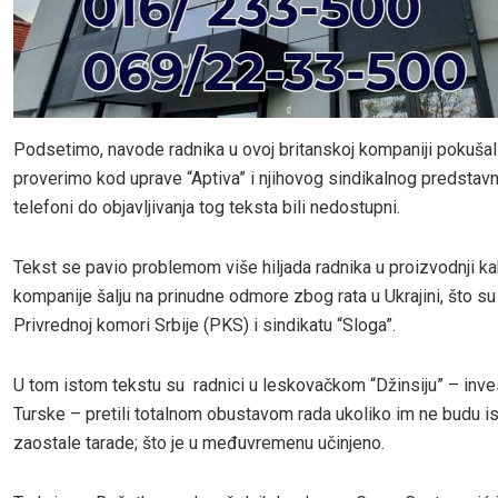
Podsetimo, navode radnika u ovoj britanskoj kompaniji pokuša
proverimo kod uprave “Aptiva” i njihovog sindikalnog predstavni
telefoni do objavljivanja tog teksta bili nedostupni.
Tekst se pavio problemom više hiljada radnika u proizvodnji ka
kompanije šalju na prinudne odmore zbog rata u Ukrajini, što su p
Privrednoj komori Srbije (PKS) i sindikatu “Sloga”.
U tom istom tekstu su radnici u leskovačkom “Džinsiju” – inves
Turske – pretili totalnom obustavom rada ukoliko im ne budu i
zaostale tarade; što je u međuvremenu učinjeno.