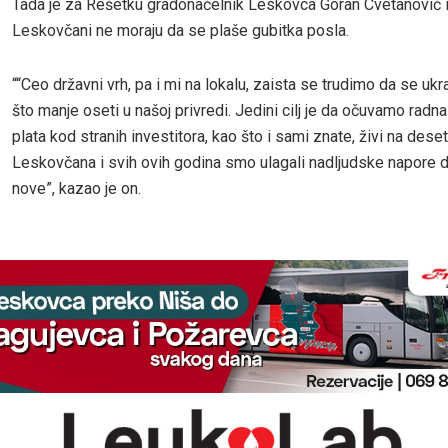
Tada je za Rešetku gradonačelnik Leskovca Goran Cvetanović i
Leskovčani ne moraju da se plaše gubitka posla.
““Ceo državni vrh, pa i mi na lokalu, zaista se trudimo da se ukr
što manje oseti u našoj privredi. Jedini cilj je da očuvamo radn
plata kod stranih investitora, kao što i sami znate, živi na deset
Leskovčana i svih ovih godina smo ulagali nadljudske napore
nove”, kazao je on.