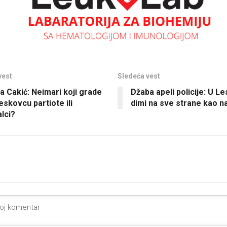
vest
Sledeća vest
a Cakić: Neimari koji grade
Džaba apeli policije: U L
eskovcu partiote ili
dimi na sve strane kao na
alci?