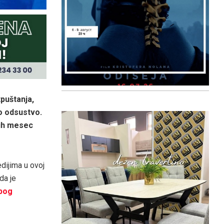
puštanja,
no odsustvo.
jih mesec
dijima u ovoj
da je
zbog