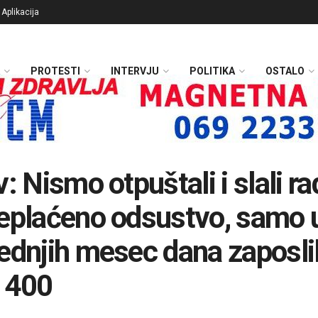
Aplikacija
PROTESTI
INTERVJU
POLITIKA
OSTALO
v: Nismo otpuštali i slali r
eplaćeno odsustvo, samo 
ednjih mesec dana zaposlil
 400