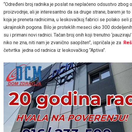
“Određeni broj radnika je poslat na neplaćeno odsustvo zbog 
proizvodnje, ali je interesantno da sa druge strane, barem je to
koja je preneta radnicima, u leskovačkoj fabrici se polako seli 
ukrajinskih pogona. Bilo je proteklih meseci oko 300 dodeljenih
su i primani novi radnici. Tačan broj onih koji trenutno ‘pauziraj
niko ne zna, niti nam je zvanično saopšten”, ispričala je za
Reš
četvrtka jedna od radnica iz leskovačkog “Aptiva”.