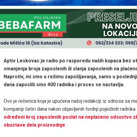
Aptiv Leskovac je radio po rasporedu naših kupaca bez ot
smanjenja broja zaposlenih ili slanja zaposlenih na plaće
Naprotiv, mi smo u režimu zapošljavanja, samo u posledn
dana zaposlili smo 400 radnika i proces se nastavlja.
Ovo je rečenica koja je upućena našoj redakciji iz odnosa sa me
kompaniji četiri dana nakon objavljenih tvrdnji pojedinih radnika 
određeni broj zaposlenih poslat na neplaćeno odsustvo 
obustave dela proizvodnje
.