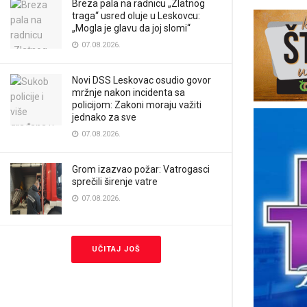
Breza pala na radnicu „Zlatnog
traga“ usred oluje u Leskovcu:
„Mogla je glavu da joj slomi“
07.08.2026.
Novi DSS Leskovac osudio govor
mržnje nakon incidenta sa
policijom: Zakoni moraju važiti
jednako za sve
07.08.2026.
Grom izazvao požar: Vatrogasci
sprečili širenje vatre
07.08.2026.
UČITAJ JOŠ