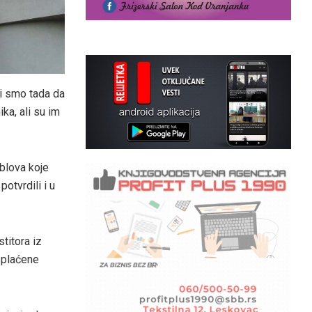
li smo tada da
ka, ali su im
blova koje
otvrdili i u
titora iz
splaćene