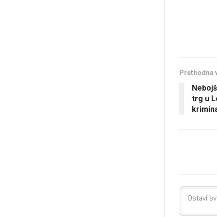
Prethodna 
Nebojš
trg u L
krimin