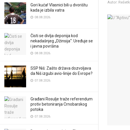
Autor: Rešet
Gori kuća! Vlasnici bili u dvorištu
kada je izbila vatra
08.08.2026.
Čisti se divlja deponija kod
nekadašnjeg „Džinsija“: Uređuje se
i javna površina
08.08.2026.
SSP Niš: Zašto država dozvoljava
da Niš izgubi avio-linije do Evrope?
07.08.2026.
Građani Rosulje traže referendum
protiv betoniranja Crnobarskog
potoka
07.08.2026.