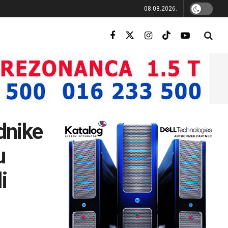
08.08.2026.
adnike
u
i