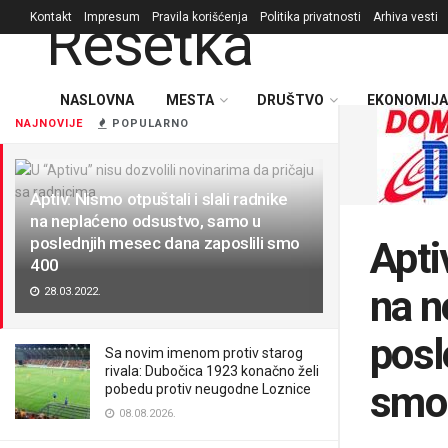
Kontakt
Impresum
Pravila korišćenja
Politika privatnosti
Arhiva vesti
NASLOVNA
MESTA
DRUŠTVO
EKONOMIJA
NAJNOVIJE
POPULARNO
Aptiv: Nismo otpuštali i slali radnike
na neplaćeno odsustvo, samo u
poslednjih mesec dana zaposlili smo
Apti
400
na n
28.03.2022.
posl
Sa novim imenom protiv starog
rivala: Dubočica 1923 konačno želi
smo
pobedu protiv neugodne Loznice
08.08.2026.