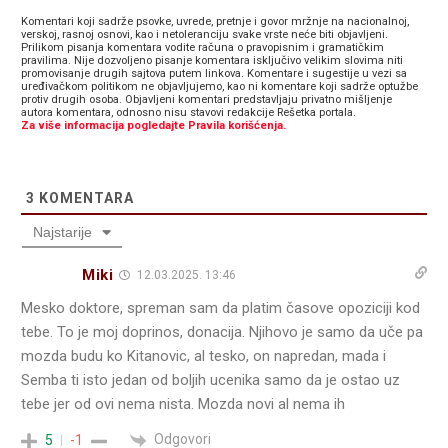
Komentari koji sadrže psovke, uvrede, pretnje i govor mržnje na nacionalnoj,
verskoj, rasnoj osnovi, kao i netoleranciju svake vrste neće biti objavljeni.
Prilikom pisanja komentara vodite računa o pravopisnim i gramatičkim
pravilima. Nije dozvoljeno pisanje komentara isključivo velikim slovima niti
promovisanje drugih sajtova putem linkova. Komentare i sugestije u vezi sa
uređivačkom politikom ne objavljujemo, kao ni komentare koji sadrže optužbe
protiv drugih osoba. Objavljeni komentari predstavljaju privatno mišljenje
autora komentara, odnosno nisu stavovi redakcije Rešetka portala.
Za više informacija pogledajte Pravila korišćenja.
3
KOMENTARA
Najstarije
Miki
12.03.2025. 13:46
Mesko doktore, spreman sam da platim časove opoziciji kod
tebe. To je moj doprinos, donacija. Njihovo je samo da uče pa
mozda budu ko Kitanovic, al tesko, on napredan, mada i
Semba ti isto jedan od boljih ucenika samo da je ostao uz
tebe jer od ovi nema nista. Mozda novi al nema ih
Odgovori
5
-1