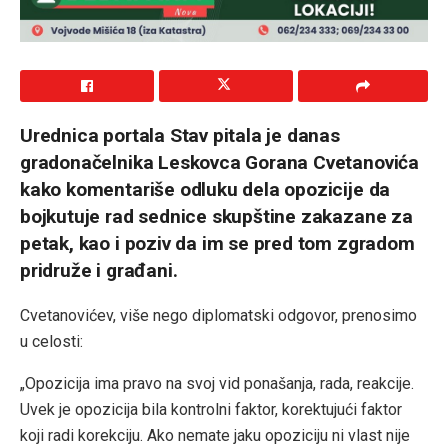
Urednica portala Stav pitala je danas
gradonačelnika Leskovca Gorana Cvetanovića
kako komentariše odluku dela opozicije da
bojkutuje rad sednice skupštine zakazane za
petak, kao i poziv da im se pred tom zgradom
pridruže i građani.
Cvetanovićev, više nego diplomatski odgovor, prenosimo
u celosti:
„Opozicija ima pravo na svoj vid ponašanja, rada, reakcije.
Uvek je opozicija bila kontrolni faktor, korektujući faktor
koji radi korekciju. Ako nemate jaku opoziciju ni vlast nije