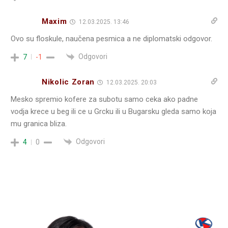
Maxim
12.03.2025. 13:46
Ovo su floskule, naučena pesmica a ne diplomatski odgovor.
Odgovori
7
-1
Nikolic Zoran
12.03.2025. 20:03
Mesko spremio kofere za subotu samo ceka ako padne
vodja krece u beg ili ce u Grcku ili u Bugarsku gleda samo koja
mu granica bliza.
Odgovori
4
0