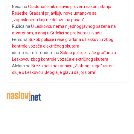
Nesa
na
Gradonačelnik najavio proveru nakon pitanja
Rešetke: Građani prijavljuju nove ustanove sa
„zaposlenima koji ne dolaze na posao“
Ružica
na
U Leskovcu nema nijednog javnog bazena na
otvorenom, a onaj u Grdelici se pretvara u livadu
Fenix
na
Sukob policije i više građana u Leskovcu zbog
kontrole vozača električnog skutera
idemo na referendum
na
Sukob policije i više građana u
Leskovcu zbog kontrole vozača električnog skutera
Aleksa
na
Breza pala na radnicu „Zlatnog traga“ usred
oluje u Leskovcu: „Mogla je glavu da joj slomi“