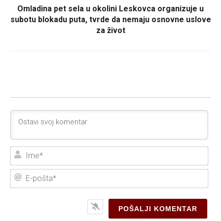
Omladina pet sela u okolini Leskovca organizuje u
subotu blokadu puta, tvrde da nemaju osnovne uslove
za život
Ime
E-
poš