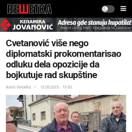
Cvetanović više nego
diplomatski prokomentarisao
odluku dela opozicije da
bojkutuje rad skupštine
Autor: Rešetka
12.03.2025. - 13:30