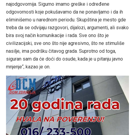
najodgovornija. Sigurno imamo greške i određene
odgovornosti koje pokušavamo da ne ponavljamo i da ih
eliminišemo u narednom periodu. Skupština je mesto gde
treba da se odvijaju razgovori, dijalozi, argumenti, ali svako
bira svoj način komunikacije i rada. Sve ono što je
civilizacijski, sve ono što nije agresivno, što ne stimuliše
nasilje, ima podršku čitavog grada. Suprotno od toga,
siguran sam da će doći do osude, kada je u pitanju javno
mnjenje“, kazao je on.