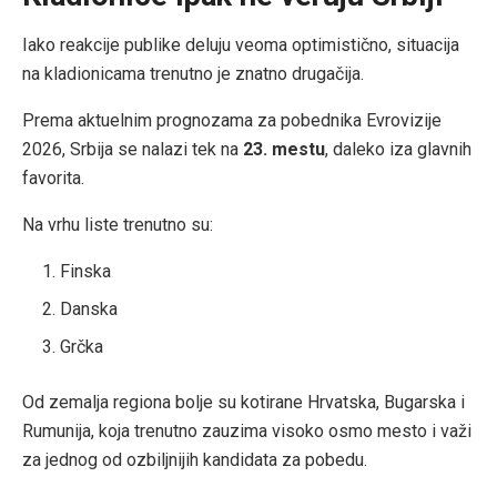
Iako reakcije publike deluju veoma optimistično, situacija
na kladionicama trenutno je znatno drugačija.
Prema aktuelnim prognozama za pobednika Evrovizije
2026, Srbija se nalazi tek na
23. mestu
, daleko iza glavnih
favorita.
Na vrhu liste trenutno su:
Finska
Danska
Grčka
Od zemalja regiona bolje su kotirane Hrvatska, Bugarska i
Rumunija, koja trenutno zauzima visoko osmo mesto i važi
za jednog od ozbiljnijih kandidata za pobedu.