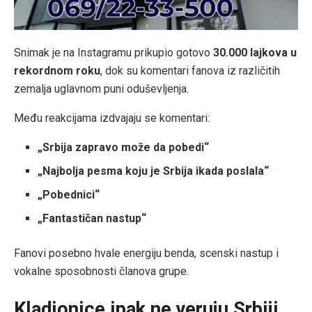
Snimak je na Instagramu prikupio gotovo
30.000 lajkova u
rekordnom roku
, dok su komentari fanova iz različitih
zemalja uglavnom puni oduševljenja.
Među reakcijama izdvajaju se komentari:
„Srbija zapravo može da pobedi“
„Najbolja pesma koju je Srbija ikada poslala“
„Pobednici“
„Fantastičan nastup“
Fanovi posebno hvale energiju benda, scenski nastup i
vokalne sposobnosti članova grupe.
Kladionice ipak ne veruju Srbiji