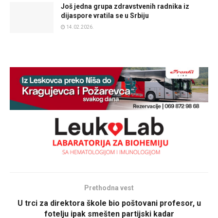
Još jedna grupa zdravstvenih radnika iz
dijaspore vratila se u Srbiju
14.02.2026.
Prethodna vest
U trci za direktora škole bio poštovani profesor, u
fotelju ipak smešten partijski kadar