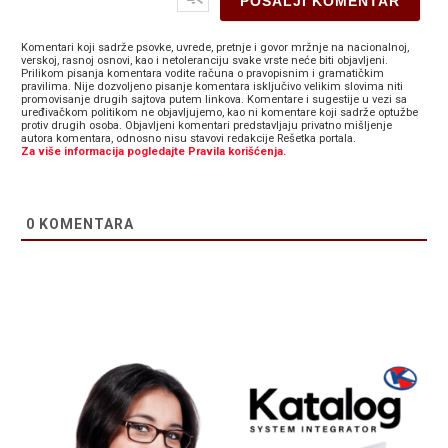
Komentari koji sadrže psovke, uvrede, pretnje i govor mržnje na nacionalnoj,
verskoj, rasnoj osnovi, kao i netoleranciju svake vrste neće biti objavljeni.
Prilikom pisanja komentara vodite računa o pravopisnim i gramatičkim
pravilima. Nije dozvoljeno pisanje komentara isključivo velikim slovima niti
promovisanje drugih sajtova putem linkova. Komentare i sugestije u vezi sa
uređivačkom politikom ne objavljujemo, kao ni komentare koji sadrže optužbe
protiv drugih osoba. Objavljeni komentari predstavljaju privatno mišljenje
autora komentara, odnosno nisu stavovi redakcije Rešetka portala.
Za više informacija pogledajte Pravila korišćenja.
0
KOMENTARA