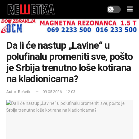
Da li će nastup „Lavine“ u
polufinalu promeniti sve, pošto
je Srbija trenutno loše kotirana
na kladionicama?
Autor: Rešetka
09.05.2026. - 12:03