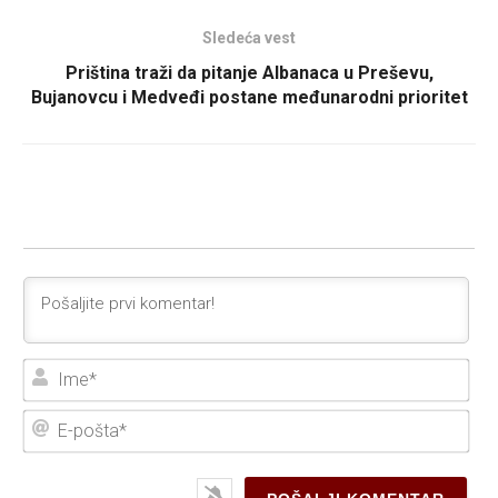
Sledeća vest
Priština traži da pitanje Albanaca u Preševu,
Bujanovcu i Medveđi postane međunarodni prioritet
Ime
E-
poš