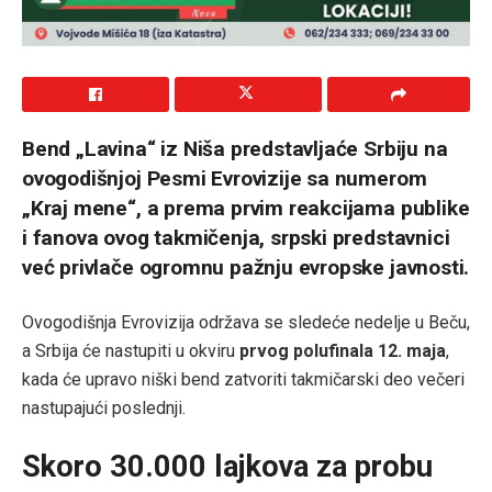
Bend „Lavina“ iz Niša predstavljaće Srbiju na
ovogodišnjoj Pesmi Evrovizije sa numerom
„Kraj mene“, a prema prvim reakcijama publike
i fanova ovog takmičenja, srpski predstavnici
već privlače ogromnu pažnju evropske javnosti.
Ovogodišnja Evrovizija održava se sledeće nedelje u Beču,
a Srbija će nastupiti u okviru
prvog polufinala 12. maja
,
kada će upravo niški bend zatvoriti takmičarski deo večeri
nastupajući poslednji.
Skoro 30.000 lajkova za probu