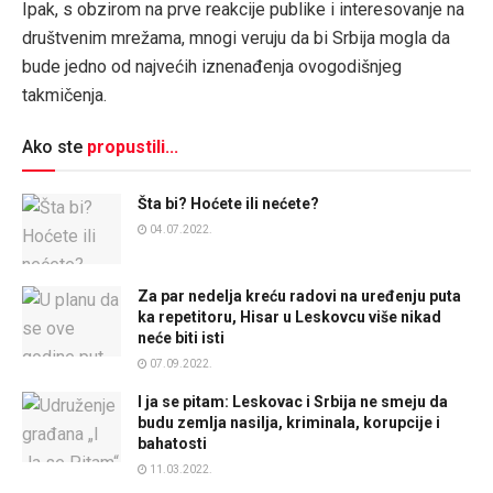
Ipak, s obzirom na prve reakcije publike i interesovanje na
društvenim mrežama, mnogi veruju da bi Srbija mogla da
bude jedno od najvećih iznenađenja ovogodišnjeg
takmičenja.
Ako ste
propustili...
Šta bi? Hoćete ili nećete?
04.07.2022.
Za par nedelja kreću radovi na uređenju puta
ka repetitoru, Hisar u Leskovcu više nikad
neće biti isti
07.09.2022.
I ja se pitam: Leskovac i Srbija ne smeju da
budu zemlja nasilja, kriminala, korupcije i
bahatosti
11.03.2022.