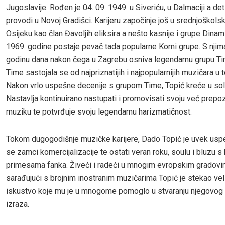
Jugoslavije. Rođen je 04. 09. 1949. u Siveriću, u Dalmaciji a det
provodi u Novoj Gradišci. Karijeru započinje još u srednjoškol
Osijeku kao član Đavoljih eliksira a nešto kasnije i grupe Dinami
1969. godine postaje pevač tada popularne Korni grupe. S njim
godinu dana nakon čega u Zagrebu osniva legendarnu grupu Ti
Time sastojala se od najpriznatijih i najpopularnijih muzičara u 
Nakon vrlo uspešne decenije s grupom Time, Topić kreće u solo
Nastavlja kontinuirano nastupati i promovisati svoju već prepoz
muziku te potvrđuje svoju legendarnu harizmatičnost.
Tokom dugogodišnje muzičke karijere, Dado Topić je uvek usp
se zamci komercijalizacije te ostati veran roku, soulu i bluzu s
primesama fanka. Živeći i radeći u mnogim evropskim gradovi
sarađujući s brojnim inostranim muzičarima Topić je stekao vel
iskustvo koje mu je u mnogome pomoglo u stvaranju njegovo
izraza.