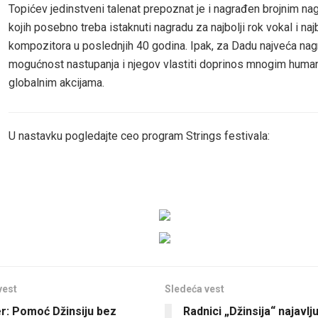
Topićev jedinstveni talenat prepoznat je i nagrađen brojnim n
kojih posebno treba istaknuti nagradu za najbolji rok vokal i naj
kompozitora u poslednjih 40 godina. Ipak, za Dadu najveća nag
mogućnost nastupanja i njegov vlastiti doprinos mnogim human
globalnim akcijama.
U nastavku pogledajte ceo program Strings festivala:
vest
Sledeća vest
er: Pomoć Džinsiju bez
Radnici „Džinsija“ najavlj