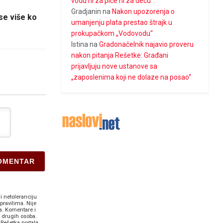
vodu ni za piće ni za decu“:
Gradjanin
na
Nakon upozorenja o
se više ko
umanjenju plata prestao štrajk u
prokupačkom „Vodovodu“
Istina
na
Gradonačelnik najavio proveru
nakon pitanja Rešetke: Građani
prijavljuju nove ustanove sa
„zaposlenima koji ne dolaze na posao“
i netoleranciju
pravilima. Nije
a. Komentare i
v drugih osoba.
Rešetka portala.