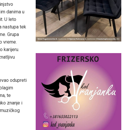
injstvo
skim danima u
t. U leto
a nastupa tek
me. Grupa
to vreme.
 karijeru.
natljivu
evao odupreti
 blagim
ma, te
iko znanje i
g muzičkog