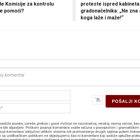
le Komisije za kontrolu
proteste ispred kabineta
e pomoći?
gradonačelnika: „Ne zna 
koga laže i maže!“
Ime*
E-
pošta*
sadrže psovke, uvrede, pretnje i govor mržnje na nacionalnoj, verskoj, rasnoj osnovi, kao 
e biti objavljeni. Prilikom pisanja komentara vodite računa o pravopisnim i gramatičkim 
anje komentara isključivo velikim slovima niti promovisanje drugih sajtova putem linkov
zi sa uređivačkom politikom ne objavljujemo, kao ni komentare koji sadrže optužbe proti
ntari predstavljaju privatno mišljenje autora komentara, odnosno nisu stavovi redakcije 