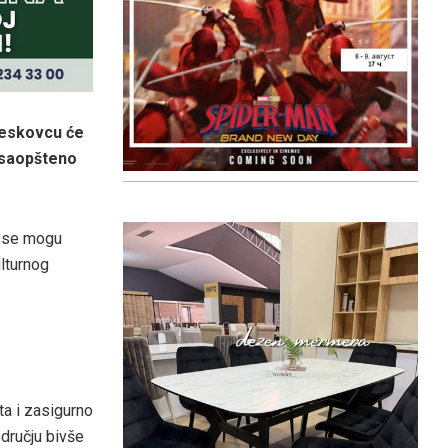
 Leskovcu će
, saopšteno
e se mogu
lturnog
ta i zasigurno
odručju bivše