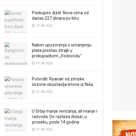
Poskupeo dizel: Nova cena od
danas 227 dinara po litru
07.08.2026.
Nakon upozorenja o umanjenju
plata prestao štrajk u
prokupačkom „Vodovodu“
07.08.2026.
Potvrdili: Ryanair od zimske
sezone obustavlja letove iz Niša
07.08.2026.
U Srbiji manje venčanja, ali manje i
razvoda: Do razlaza dolazi, u
proseku, posle 14 godina
07.08.2026.