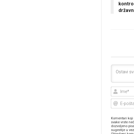
kontro
državn
Komentari koji 
svake vrste neć
dozvoljeno pis
sugestije u ve
Objavljeni kome