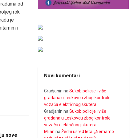
agradama od
boljeg rok
rada je
itarnim i
Novi komentari
Gradjanin
na
Sukob policije i više
građana u Leskovcu zbog kontrole
vozača električnog skutera
Gradjanin
na
Sukob policije i više
građana u Leskovcu zbog kontrole
vozača električnog skutera
Milan
na
Žedni usred leta: „Nemamo
uju nove