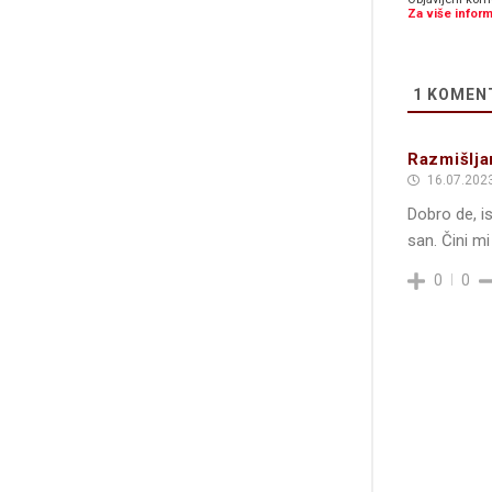
Za više inform
1
KOMEN
Razmišlja
16.07.2023
Dobro de, i
san. Čini mi
0
0