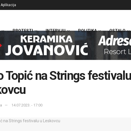
Aplikacija
PROTESTI
INTERVJU
POLITIKA
OSTALO
 Topić na Strings festivalu
kovcu
ka
14.07.2023. - 17:00