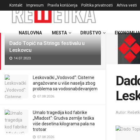
Kontakt
Impresum
Pravila korišćenja
Politika privatnosti
Arhiva vesti
NAJNOVIJE
POPULARNO
NASLOVNA
MESTA
DRUŠTVO
EKONOMIJA
Dado Topić na Strings festivalu u
Leskovcu
14.07.2023.
Dado
Leskovački „Vodovod“: Cisterne
angažovane u više naselja zbog
problema sa vodosnabdevanjem
Les
07.08.2026.
Autor: Rešet
Umalo tragedija kod fabrike
„Mladost“: Grudva zemlje teška
više desetina kilograma pala na
trotoar
07.08.2026.