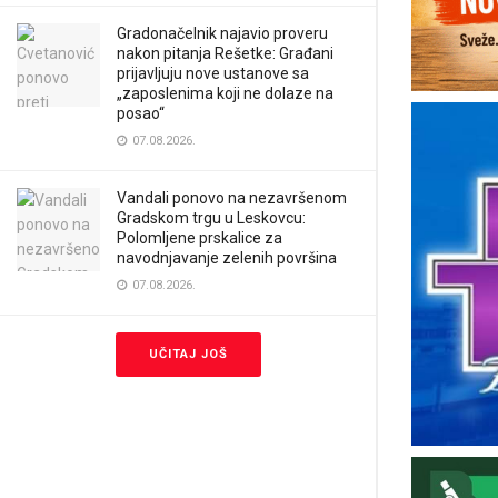
Gradonačelnik najavio proveru
nakon pitanja Rešetke: Građani
prijavljuju nove ustanove sa
„zaposlenima koji ne dolaze na
posao“
07.08.2026.
Vandali ponovo na nezavršenom
Gradskom trgu u Leskovcu:
Polomljene prskalice za
navodnjavanje zelenih površina
07.08.2026.
UČITAJ JOŠ