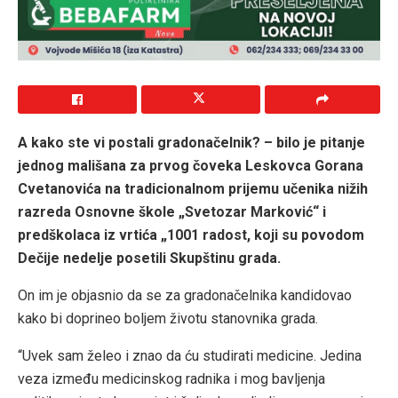
A kako ste vi postali gradonačelnik? – bilo je pitanje
jednog mališana za prvog čoveka Leskovca Gorana
Cvetanovića na tradicionalnom prijemu učenika nižih
razreda Osnovne škole „Svetozar Marković“ i
predškolaca iz vrtića „1001 radost, koji su povodom
Dečije nedelje posetili Skupštinu grada.
On im je objasnio da se za gradonačelnika kandidovao
kako bi doprineo boljem životu stanovnika grada.
“Uvek sam želeo i znao da ću studirati medicine. Jedina
veza između medicinskog radnika i mog bavljenja