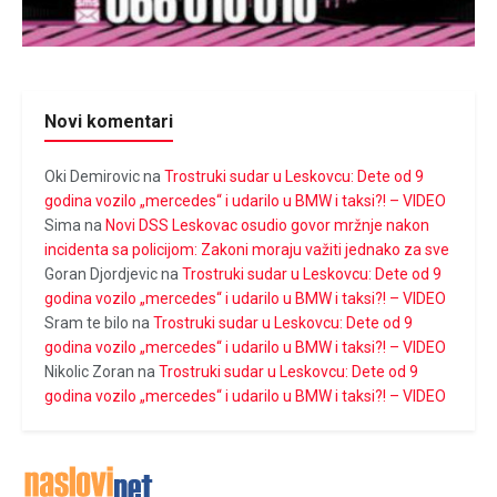
Novi komentari
Oki Demirovic
na
Trostruki sudar u Leskovcu: Dete od 9
godina vozilo „mercedes“ i udarilo u BMW i taksi?! – VIDEO
Sima
na
Novi DSS Leskovac osudio govor mržnje nakon
incidenta sa policijom: Zakoni moraju važiti jednako za sve
Goran Djordjevic
na
Trostruki sudar u Leskovcu: Dete od 9
godina vozilo „mercedes“ i udarilo u BMW i taksi?! – VIDEO
Sram te bilo
na
Trostruki sudar u Leskovcu: Dete od 9
godina vozilo „mercedes“ i udarilo u BMW i taksi?! – VIDEO
Nikolic Zoran
na
Trostruki sudar u Leskovcu: Dete od 9
godina vozilo „mercedes“ i udarilo u BMW i taksi?! – VIDEO