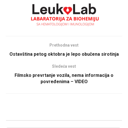
Prethodna vest
Ostavština petog oktobra je lepo obučena sirotinja
Sledeća vest
Filmsko prevrtanje vozila, nema informacija o
povređenima – VIDEO