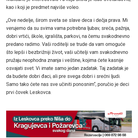
kao i koji je predmet najviše voleo.
„Ove nedelje, širom sveta se slave deca i dečja prava. Mi
verujemo da su svima vama potrebna ljubav, sreća, pažnja,
dobri vrtići, škole, igrališta, parkovi, na čemu svakodnevno
predano radimo. Vaši roditelji se trude da vam omoguće
što lepši i bezbrižniji život, vaši učitelji vam svakodnevno
pružaju neophodna znanja i veštine, kojima ćete kasnije
osvajati svet. Vi imate samo jedan zadatak. Taj zadatak je
da budete dobri đaci, ali pre svega dobri i srećni ljudi.
Samo tako ćete nas sve učiniti ponosnim“, poručio je deci
prvi čovek Leskovca.