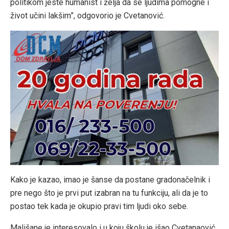
politikom jeste humanist i želja da se ljudima pomogne i
život učini lakšim”, odgovorio je Cvetanović.
Kako je kazao, imao je šanse da postane gradonačelnik i
pre nego što je prvi put izabran na tu funkciju, ali da je to
postao tek kada je okupio pravi tim ljudi oko sebe.
Mališane je interesovalo i u koju školu je išao Cvetanaović,