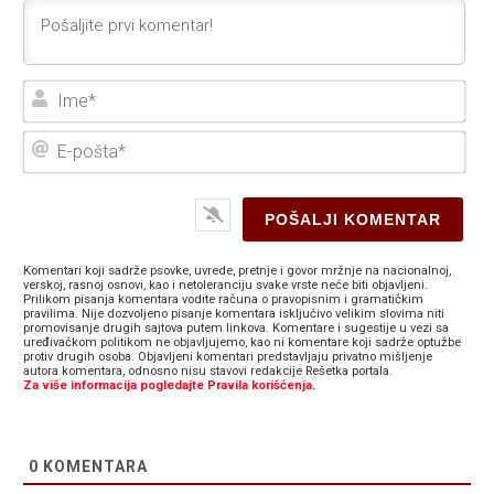
Ime
E-
poš
Komentari koji sadrže psovke, uvrede, pretnje i govor mržnje na nacionalnoj,
verskoj, rasnoj osnovi, kao i netoleranciju svake vrste neće biti objavljeni.
Prilikom pisanja komentara vodite računa o pravopisnim i gramatičkim
pravilima. Nije dozvoljeno pisanje komentara isključivo velikim slovima niti
promovisanje drugih sajtova putem linkova. Komentare i sugestije u vezi sa
uređivačkom politikom ne objavljujemo, kao ni komentare koji sadrže optužbe
protiv drugih osoba. Objavljeni komentari predstavljaju privatno mišljenje
autora komentara, odnosno nisu stavovi redakcije Rešetka portala.
Za više informacija pogledajte Pravila korišćenja.
0
KOMENTARA