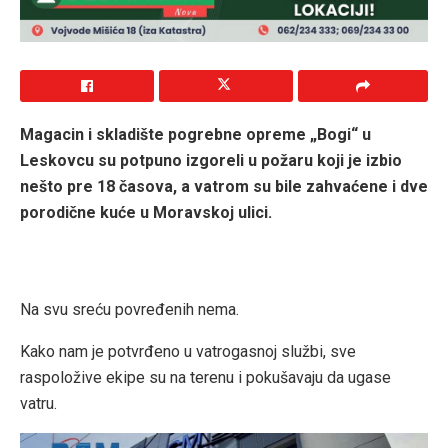
Magacin i skladište pogrebne opreme „Bogi“ u
Leskovcu su potpuno izgoreli u požaru koji je izbio
nešto pre 18 časova, a vatrom su bile zahvaćene i dve
porodične kuće u Moravskoj ulici.
Na svu sreću povređenih nema.
Kako nam je potvrđeno u vatrogasnoj službi, sve
raspoložive ekipe su na terenu i pokušavaju da ugase
vatru.