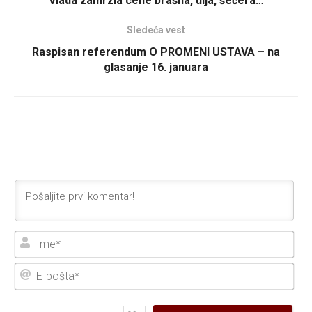
Vlada zamrzla cene brašna, ulja, šećera…
Sledeća vest
Raspisan referendum O PROMENI USTAVA – na
glasanje 16. januara
Ime
E-
poš