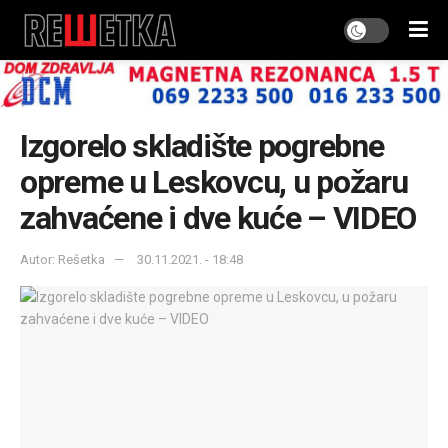
Izgorelo skladište pogrebne
opreme u Leskovcu, u požaru
zahvaćene i dve kuće – VIDEO
Autor: Rešetka
30.11.2021. - 18:48