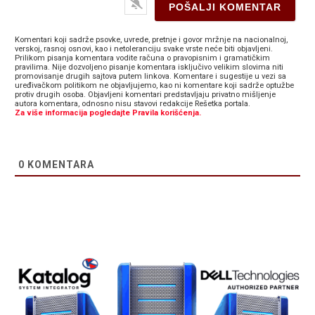
Komentari koji sadrže psovke, uvrede, pretnje i govor mržnje na nacionalnoj,
verskoj, rasnoj osnovi, kao i netoleranciju svake vrste neće biti objavljeni.
Prilikom pisanja komentara vodite računa o pravopisnim i gramatičkim
pravilima. Nije dozvoljeno pisanje komentara isključivo velikim slovima niti
promovisanje drugih sajtova putem linkova. Komentare i sugestije u vezi sa
uređivačkom politikom ne objavljujemo, kao ni komentare koji sadrže optužbe
protiv drugih osoba. Objavljeni komentari predstavljaju privatno mišljenje
autora komentara, odnosno nisu stavovi redakcije Rešetka portala.
Za više informacija pogledajte Pravila korišćenja.
0
KOMENTARA