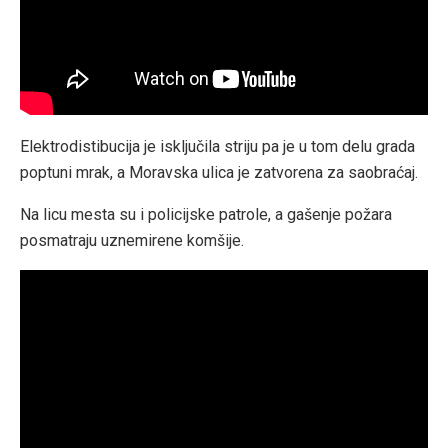
Elektrodistibucija je isključila striju pa je u tom delu grada
poptuni mrak, a Moravska ulica je zatvorena za saobraćaj.
Na licu mesta su i policijske patrole, a gašenje požara
posmatraju uznemirene komšije.