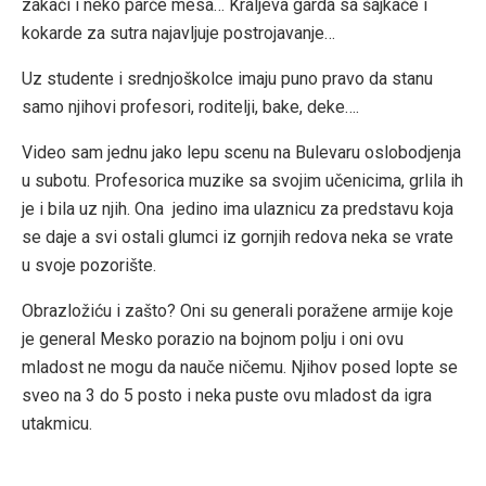
zakači i neko parče mesa… Kraljeva garda sa šajkače i
kokarde za sutra najavljuje postrojavanje…
Uz studente i srednjoškolce imaju puno pravo da stanu
samo njihovi profesori, roditelji, bake, deke….
Video sam jednu jako lepu scenu na Bulevaru oslobodjenja
u subotu. Profesorica muzike sa svojim učenicima, grlila ih
je i bila uz njih. Ona jedino ima ulaznicu za predstavu koja
se daje a svi ostali glumci iz gornjih redova neka se vrate
u svoje pozorište.
Obrazložiću i zašto? Oni su generali poražene armije koje
je general Mesko porazio na bojnom polju i oni ovu
mladost ne mogu da nauče ničemu. Njihov posed lopte se
sveo na 3 do 5 posto i neka puste ovu mladost da igra
utakmicu.