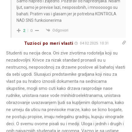
Samo napred i zajedno. Pozdrav od naprednjaka. Nisam
ljut, samo je previse lazi, nesposobnih, i mnooooogo su
bahati. Pratim vas i glasam jer je potrebna KONTROLA
NAD SNS funkcionerima
Odgovori
2
0
Tuzioci po meri vlasti
04.02.2025. 10:31
Studenti su necija deca. Oni zive zivotima rodotelja koji su
nezadovoljni. Krivce za nizak standard pronasli su u
nestrucnoj, nesposobnoj za drzavne poslove ali bahatoj vlasti
da sebi ugodi. Slusajuci predstavnike gradjana koji nisu za
vlast pa su hrabro iznosili dokumenta na sednicama
skupstine, mogli smo cuti kako drzava rasprodaje nase
rudnike, unistava nase vode minihidroelektranama, unistava
obrazovanje uvazavanjem ljudi sa kupljenim diplomama, kako
ne umeju da uticu na previsoke marze, kako se licno bogate,
ne postuju propise, imaju nelegalnu gradnju, kupuju vinograde
deci. O svemu ovome pisali su i mediji. Uloga i jednih i drugih i
onih najvaznijih studenata je ogromna. Vazno je sa ustane