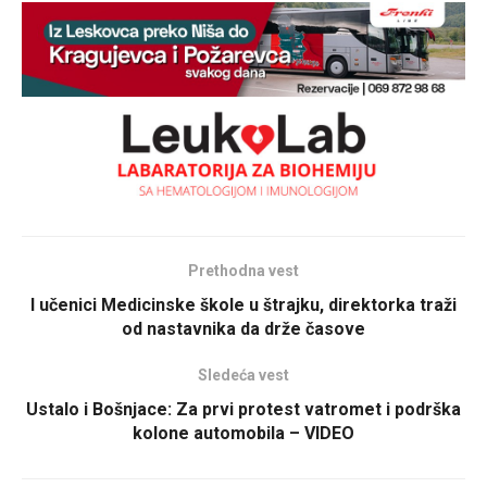
Prethodna vest
I učenici Medicinske škole u štrajku, direktorka traži
od nastavnika da drže časove
Sledeća vest
Ustalo i Bošnjace: Za prvi protest vatromet i podrška
kolone automobila – VIDEO