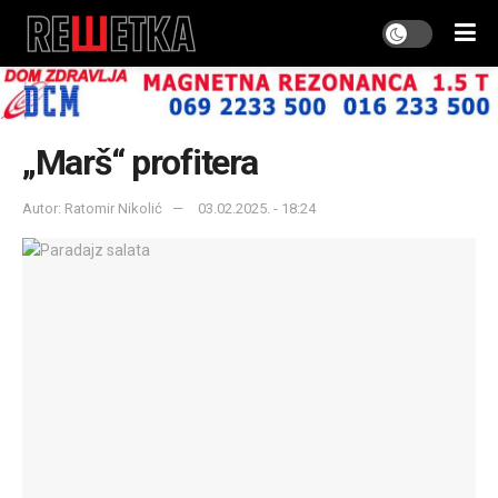
„Marš“ profitera
Autor: Ratomir Nikolić
03.02.2025. - 18:24