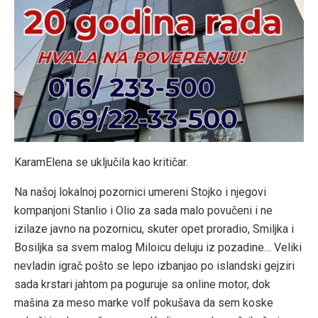
KaramElena se uključila kao kritičar.
Na našoj lokalnoj pozornici umereni Stojko i njegovi
kompanjoni Stanlio i Olio za sada malo povučeni i ne
izilaze javno na pozornicu, skuter opet proradio, Smiljka i
Bosiljka sa svem malog Miloicu deluju iz pozadine… Veliki
nevladin igrač pošto se lepo izbanjao po islandski gejziri
sada krstari jahtom pa poguruje sa online motor, dok
mašina za meso marke volf pokušava da sem koske