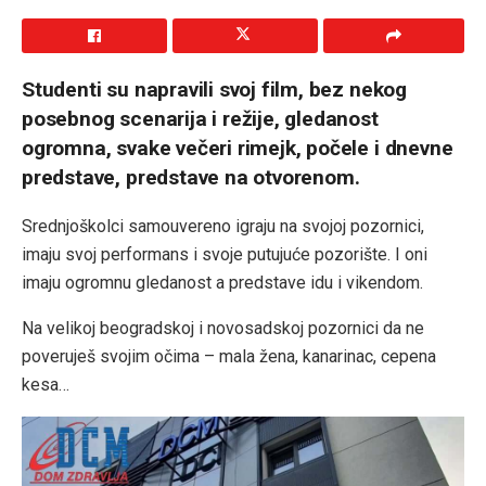
Studenti su napravili svoj film, bez nekog
posebnog scenarija i režije, gledanost
ogromna, svake večeri rimejk, počele i dnevne
predstave, predstave na otvorenom.
Srednjoškolci samouvereno igraju na svojoj pozornici,
imaju svoj performans i svoje putujuće pozorište. I oni
imaju ogromnu gledanost a predstave idu i vikendom.
Na velikoj beogradskoj i novosadskoj pozornici da ne
poveruješ svojim očima – mala žena, kanarinac, cepena
kesa…