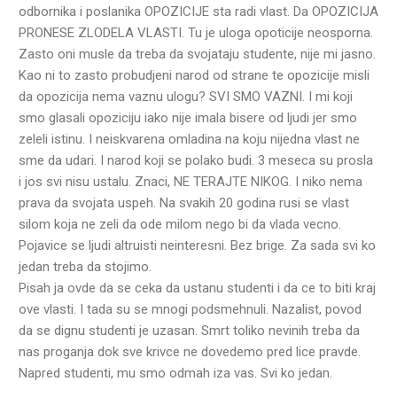
odbornika i poslanika OPOZICIJE sta radi vlast. Da OPOZICIJA
PRONESE ZLODELA VLASTI. Tu je uloga opoticije neosporna.
Zasto oni musle da treba da svojataju studente, nije mi jasno.
Kao ni to zasto probudjeni narod od strane te opozicije misli
da opozicija nema vaznu ulogu? SVI SMO VAZNI. I mi koji
smo glasali opoziciju iako nije imala bisere od ljudi jer smo
zeleli istinu. I neiskvarena omladina na koju nijedna vlast ne
sme da udari. I narod koji se polako budi. 3 meseca su prosla
i jos svi nisu ustalu. Znaci, NE TERAJTE NIKOG. I niko nema
prava da svojata uspeh. Na svakih 20 godina rusi se vlast
silom koja ne zeli da ode milom nego bi da vlada vecno.
Pojavice se ljudi altruisti neinteresni. Bez brige. Za sada svi ko
jedan treba da stojimo.
Pisah ja ovde da se ceka da ustanu studenti i da ce to biti kraj
ove vlasti. I tada su se mnogi podsmehnuli. Nazalist, povod
da se dignu studenti je uzasan. Smrt toliko nevinih treba da
nas proganja dok sve krivce ne dovedemo pred lice pravde.
Napred studenti, mu smo odmah iza vas. Svi ko jedan.