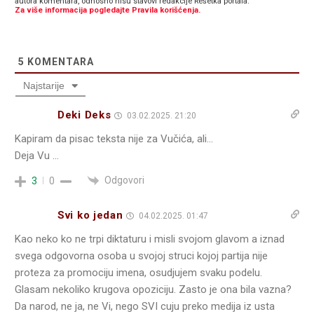
autora komentara, odnosno nisu stavovi redakcije Rešetka portala.
Za više informacija pogledajte Pravila korišćenja.
5
KOMENTARA
Najstarije
Deki Deks
03.02.2025. 21:20
Kapiram da pisac teksta nije za Vučića, ali…
Deja Vu …
Odgovori
3
0
Svi ko jedan
04.02.2025. 01:47
Kao neko ko ne trpi diktaturu i misli svojom glavom a iznad
svega odgovorna osoba u svojoj struci kojoj partija nije
proteza za promociju imena, osudjujem svaku podelu.
Glasam nekoliko krugova opoziciju. Zasto je ona bila vazna?
Da narod, ne ja, ne Vi, nego SVI cuju preko medija iz usta