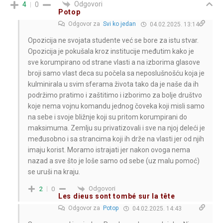
Odgovori
4
0
Potop
Odgovor za
Svi ko jedan
04.02.2025. 13:14
Opozicija ne svojata studente već se bore za istu stvar.
Opozicija je pokušala kroz institucije međutim kako je
sve korumpirano od strane vlasti a na izborima glasove
broji samo vlast deca su počela sa neposlušnošću koja je
kulminirala u svim sferama života tako da je naše da ih
podržimo pratimo i zaštitimo i izborimo za bolje društvo
koje nema vojnu komandu jednog čoveka koji misli samo
na sebe i svoje bližnje koji su pritom korumpirani do
maksimuma. Zemlju su privatizovali i sve na njoj deleći je
međusobno i sa strancima koji ih drže na vlasti jer od njih
imaju korist. Moramo istrajati jer nakon ovoga nema
nazad a sve što je loše samo od sebe (uz malu pomoć)
se uruši na kraju.
Odgovori
2
0
Les dieus sont tombé sur la tête
Odgovor za
Potop
04.02.2025. 14:43