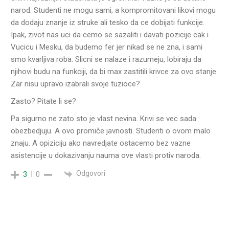
narod. Studenti ne mogu sami, a kompromitovani likovi mogu
da dodaju znanje iz struke ali tesko da ce dobijati funkcije.
Ipak, zivot nas uci da cemo se sazaliti i davati pozicije cak i
Vucicu i Mesku, da budemo fer jer nikad se ne zna, i sami
smo kvarljiva roba. Slicni se nalaze i razumeju, lobiraju da
njihovi budu na funkciji, da bi max zastitili krivce za ovo stanje.
Zar nisu upravo izabrali svoje tuzioce?
Zasto? Pitate li se?
Pa sigurno ne zato sto je vlast nevina. Krivi se vec sada
obezbedjuju. A ovo promiče javnosti. Studenti o ovom malo
znaju. A opiziciju ako navredjate ostacemo bez vazne
asistencije u dokazivanju nauma ove vlasti protiv naroda.
Odgovori
3
0