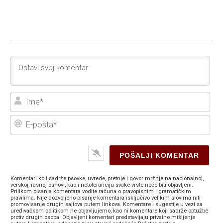
Ime
E-
poš
Komentari koji sadrže psovke, uvrede, pretnje i govor mržnje na nacionalnoj,
verskoj, rasnoj osnovi, kao i netoleranciju svake vrste neće biti objavljeni.
Prilikom pisanja komentara vodite računa o pravopisnim i gramatičkim
pravilima. Nije dozvoljeno pisanje komentara isključivo velikim slovima niti
promovisanje drugih sajtova putem linkova. Komentare i sugestije u vezi sa
uređivačkom politikom ne objavljujemo, kao ni komentare koji sadrže optužbe
protiv drugih osoba. Objavljeni komentari predstavljaju privatno mišljenje