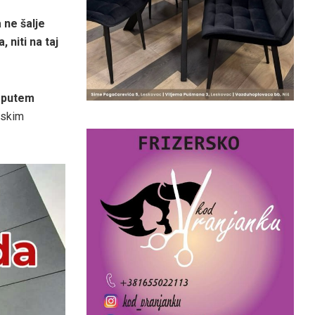
 ne šalje
niti na taj
o putem
nskim