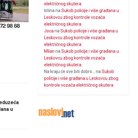
električnog skutera
Istina
na
Sukob policije i više građana u
Leskovcu zbog kontrole vozača
električnog skutera
Joca
na
Sukob policije i više građana u
Leskovcu zbog kontrole vozača
električnog skutera
Milan
na
Sukob policije i više građana u
Leskovcu zbog kontrole vozača
električnog skutera
Na kraju će sve biti dobro...
na
Sukob
policije i više građana u Leskovcu zbog
kontrole vozača električnog skutera
reduzeća
lana u