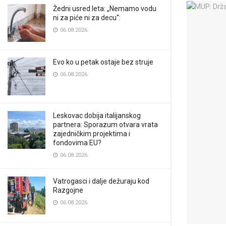
Žedni usred leta: „Nemamo vodu
ni za piće ni za decu“:
06.08.2026.
Evo ko u petak ostaje bez struje
06.08.2026.
Leskovac dobija italijanskog
partnera: Sporazum otvara vrata
zajedničkim projektima i
fondovima EU?
06.08.2026.
Vatrogasci i dalje dežuraju kod
Razgojne
06.08.2026.