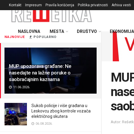
Kontakt
Impresum
Pravila korišćenja
Politika privatnosti
Arhiva vesti
NASLOVNA
MESTA
DRUŠTVO
EKONOMIJA
NAJNOVIJE
POPULARNO
MUP upozorava građane: Ne
nasedajte na lažne poruke o
MUP
saobraćajnim kaznama
nase
11.06.2026.
sao
Sukob policije i više građana u
Leskovcu zbog kontrole vozača
električnog skutera
Autor: Rešet
06.08.2026.