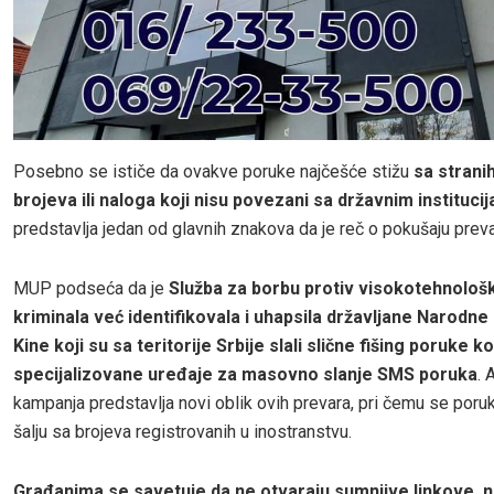
Posebno se ističe da ovakve poruke najčešće stižu
sa strani
brojeva ili naloga koji nisu povezani sa državnim instituci
predstavlja jedan od glavnih znakova da je reč o pokušaju preva
MUP podseća da je
Služba za borbu protiv visokotehnološ
kriminala već identifikovala i uhapsila državljane Narodne
Kine koji su sa teritorije Srbije slali slične fišing poruke ko
specijalizovane uređaje za masovno slanje SMS poruka
. 
kampanja predstavlja novi oblik ovih prevara, pri čemu se por
šalju sa brojeva registrovanih u inostranstvu.
Građanima se savetuje da ne otvaraju sumnjive linkove, n