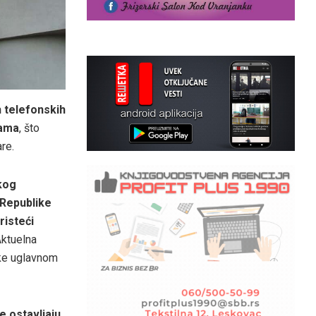
h telefonskih
jama
, što
re.
kog
 Republike
risteći
Aktuelna
uke uglavnom
e ostavljaju