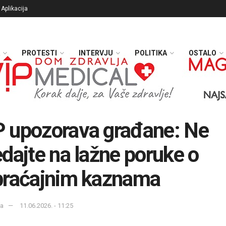
Aplikacija
PROTESTI
INTERVJU
POLITIKA
OSTALO
 upozorava građane: Ne
dajte na lažne poruke o
braćajnim kaznama
ka
11.06.2026. - 11:25