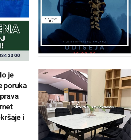
lo je
e poruka
Uprava
rnet
kršaje i