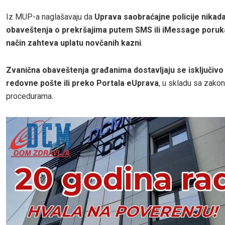
Iz MUP-a naglašavaju da
Uprava saobraćajne policije nikada
obaveštenja o prekršajima putem SMS ili iMessage poruka, 
način zahteva uplatu novčanih kazni
.
Zvanična obaveštenja građanima dostavljaju se isključiv
redovne pošte ili preko Portala eUprava
, u skladu sa zako
procedurama.