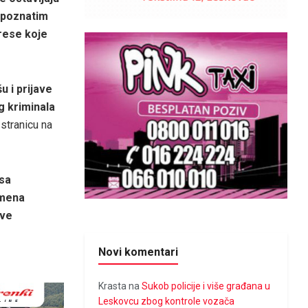
nepoznatim
drese koje
u i prijave
g kriminala
 stranicu na
 sa
imena
ave
Novi komentari
Krasta
na
Sukob policije i više građana u
Leskovcu zbog kontrole vozača