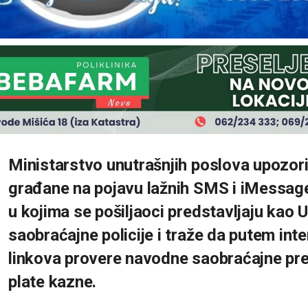
Ministarstvo unutrašnjih poslova upozori
građane na pojavu lažnih SMS i iMessag
u kojima se pošiljaoci predstavljaju kao 
saobraćajne policije i traže da putem inte
linkova provere navodne saobraćajne pre
plate kazne.