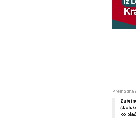
Prethodna 
Zabrin
školsk
ko plać