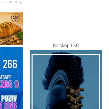
foto: Mup Srbije
Bioskop LKC