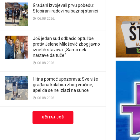
Građani izvojevali prvu pobedu:
Stopirani radovi na baznoj stanici
06.08.2026.
Još jedan sud odbacio optužbe
protiv Jelene Milošević zbog javno
iznetih stavova: „Samo nek
nastave da tuže“
06.08.2026.
Hitna pomoć upozorava: Sve više
građana kolabira zbog vrućine,
apel da se ne izlazi na sunce
06.08.2026.
UČITAJ JOŠ