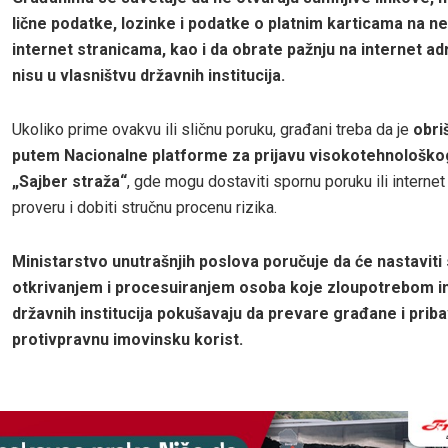
lične podatke, lozinke i podatke o platnim karticama na 
internet stranicama, kao i da obrate pažnju na internet a
nisu u vlasništvu državnih institucija.
Ukoliko prime ovakvu ili sličnu poruku, građani treba da je
obriš
putem Nacionalne platforme za prijavu visokotehnološko
„Sajber straža“
, gde mogu dostaviti spornu poruku ili internet
proveru i dobiti stručnu procenu rizika.
Ministarstvo unutrašnjih poslova poručuje da će nastaviti
otkrivanjem i procesuiranjem osoba koje zloupotrebom 
državnih institucija pokušavaju da prevare građane i prib
protivpravnu imovinsku korist.