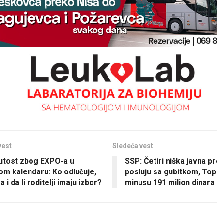
vest
Sledeća vest
utost zbog EXPO-a u
SSP: Četiri niška javna p
om kalendaru: Ko odlučuje,
posluju sa gubitkom, Top
a i da li roditelji imaju izbor?
minusu 191 milion dinara