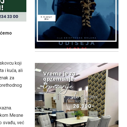
i ćemo
eskovcu koji
 i kuća, ali
znak za
 prethodnog
kazna.
nikom Mesne
mo svađu, već