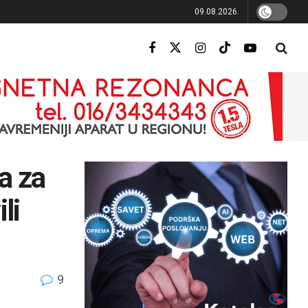
09.08.2026.
a za
li
9