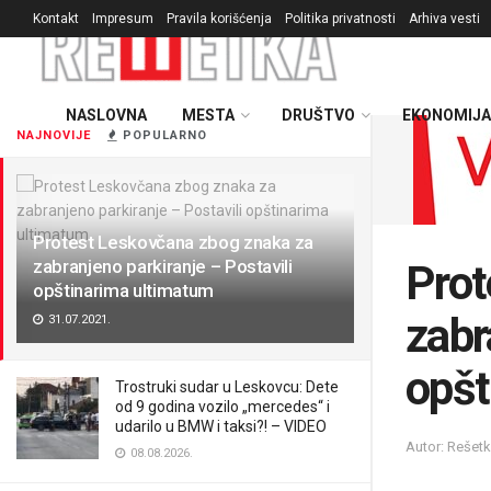
Kontakt
Impresum
Pravila korišćenja
Politika privatnosti
Arhiva vesti
NASLOVNA
MESTA
DRUŠTVO
EKONOMIJA
NAJNOVIJE
POPULARNO
Protest Leskovčana zbog znaka za
zabranjeno parkiranje – Postavili
Prot
opštinarima ultimatum
zabr
31.07.2021.
opšt
Trostruki sudar u Leskovcu: Dete
od 9 godina vozilo „mercedes“ i
udarilo u BMW i taksi?! – VIDEO
Autor: Rešet
08.08.2026.