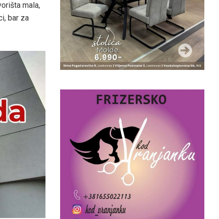
orišta mala,
i, bar za