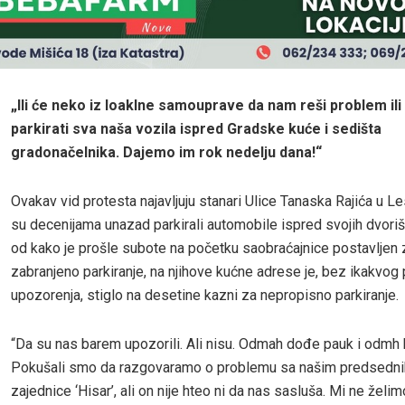
„Ili će neko iz loaklne samouprave da nam reši problem il
parkirati sva naša vozila ispred Gradske kuće i sedišta
gradonačelnika. Dajemo im rok nedelju dana!“
Ovakav vid protesta najavljuju stanari Ulice Tanaska Rajića u L
su decenijama unazad parkirali automobile ispred svojih dvorišta
od kako je prošle subote na početku saobraćajnice postavljen 
zabranjeno parkiranje, na njihove kućne adrese je, bez ikakvog
upozorenja, stiglo na desetine kazni za nepropisno parkiranje.
“Da su nas barem upozorili. Ali nisu. Odmah dođe pauk i odmh 
Pokušali smo da razgovaramo o problemu sa našim predsed
zajednice ‘Hisar’, ali on nije hteo ni da nas sasluša. Mi ne želi