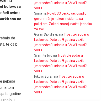
čani iz
„mercedes“ i udarilo u BMW i taksi?! –
red kolovoza
VIDEO
 počeli svima
Sima
na
Novi DSS Leskovac osudio
parkirana na
govor mržnje nakon incidenta sa
policijom: Zakoni moraju važiti jednako
za sve
Goran Djordjevic
na
Trostruki sudar u
trebalo da
Leskovcu: Dete od 9 godina vozilo
a, te da bi
„mercedes“ i udarilo u BMW i taksi?! –
VIDEO
Sram te bilo
na
Trostruki sudar u
Leskovcu: Dete od 9 godina vozilo
„mercedes“ i udarilo u BMW i taksi?! –
VIDEO
Nikolic Zoran
na
Trostruki sudar u
se nekada
Leskovcu: Dete od 9 godina vozilo
„mercedes“ i udarilo u BMW i taksi?! –
se na tom
VIDEO
aja te godine
 uraslo u