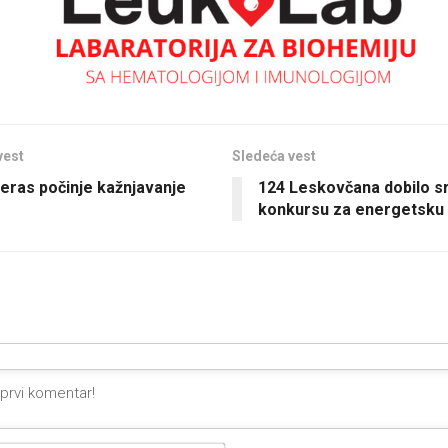
vest
Sledeća vest
eras počinje kažnjavanje
124 Leskovčana dobilo s
konkursu za energetsku 