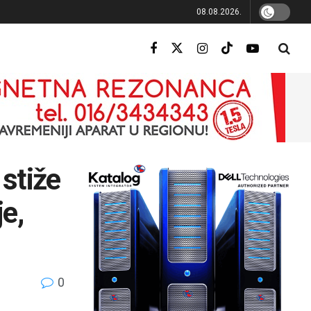
08.08.2026.
 stiže
e,
0