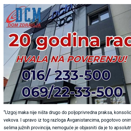
“Uzgoj maka nije ništa drugo do poljoprivredna praksa, konsol
vekova. I upravo iz tog razloga Avganistancima, pogotovo onima
selima južnih provincija, nemoguće je objasniti da je to apsolutn