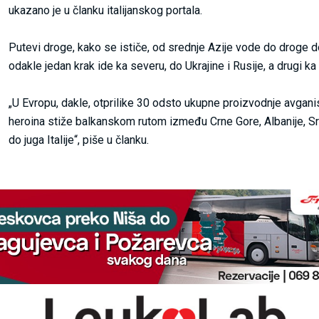
ukazano je u članku italijanskog portala.
Putevi droge, kako se ističe, od srednje Azije vode do droge d
odakle jedan krak ide ka severu, do Ukrajine i Rusije, a drugi ka
„U Evropu, dakle, otprilike 30 odsto ukupne proizvodnje avgan
heroina stiže balkanskom rutom između Crne Gore, Albanije, Sr
do juga Italije“, piše u članku.