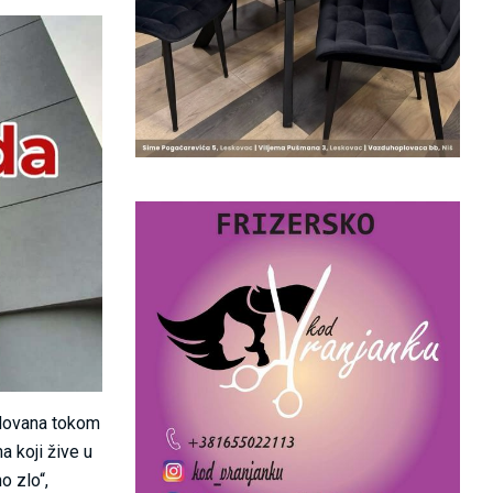
idovana tokom
 koji žive u
o zlo“,