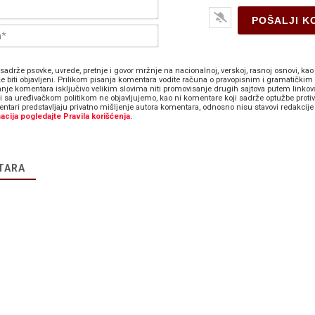
Ime*
E-
pošta*
sadrže psovke, uvrede, pretnje i govor mržnje na nacionalnoj, verskoj, rasnoj osnovi, kao 
e biti objavljeni. Prilikom pisanja komentara vodite računa o pravopisnim i gramatičkim 
anje komentara isključivo velikim slovima niti promovisanje drugih sajtova putem linkov
zi sa uređivačkom politikom ne objavljujemo, kao ni komentare koji sadrže optužbe proti
ntari predstavljaju privatno mišljenje autora komentara, odnosno nisu stavovi redakcije 
acija pogledajte Pravila korišćenja.
TARA