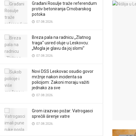
Građani Rosulje traže referendum
protiv betoniranja Crnobarskog
potoka
07.08.2026.
Breza pala na radnicu „Zlatnog
traga“ usred oluje u Leskovcu:
„Mogla je glavu da joj slomi“
07.08.2026.
Novi DSS Leskovac osudio govor
mržnje nakon incidenta sa
policijom: Zakoni moraju važiti
jednako za sve
07.08.2026.
Grom izazvao požar: Vatrogasci
sprečili širenje vatre
07.08.2026.