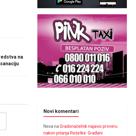
redstva na
sanaciju
Novi komentari
Nesa
na
Gradonačelnik najavio proveru
nakon pitanja Rešetke: Građani