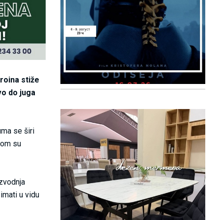
roina stiže
vo do juga
ma se širi
ojom su
izvodnja
imati u vidu