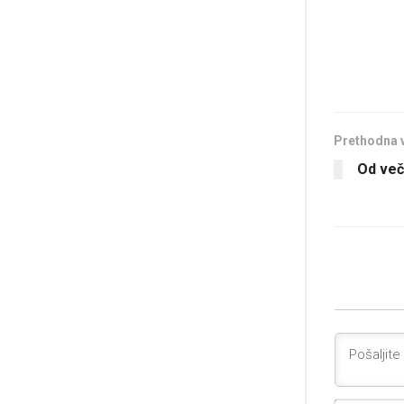
Prethodna 
Od več