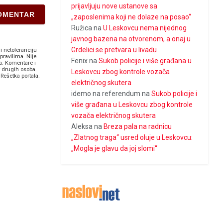
prijavljuju nove ustanove sa
„zaposlenima koji ne dolaze na posao“
Ružica
na
U Leskovcu nema nijednog
javnog bazena na otvorenom, a onaj u
Grdelici se pretvara u livadu
i netoleranciju
pravilima. Nije
Fenix
na
Sukob policije i više građana u
a. Komentare i
v drugih osoba.
Leskovcu zbog kontrole vozača
Rešetka portala.
električnog skutera
idemo na referendum
na
Sukob policije i
više građana u Leskovcu zbog kontrole
vozača električnog skutera
Aleksa
na
Breza pala na radnicu
„Zlatnog traga“ usred oluje u Leskovcu:
„Mogla je glavu da joj slomi“