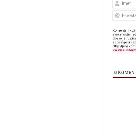
Komentari koji 
svake vrste neć
dozvoljeno pis
sugestije u ve
Objavljeni kome
Za više inform
0
KOMEN