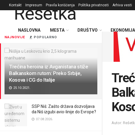
Kontakt
Impresum
Pravila korišćenja
Politika privatnosti
Arhiva vesti
NASLOVNA
MESTA
DRUŠTVO
EKONOMIJA
NAJNOVIJE
POPULARNO
Trećina heroina iz Avganistana stiže
Balkanskom rutom: Preko Srbije,
Treć
Kosova i CG do Italije
Balk
25.10.2021.
Koso
SSP Niš: Zašto država dozvoljava
da Niš izgubi avio-linije do Evrope?
07.08.2026.
Autor: Rešet