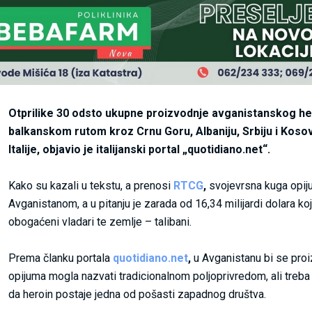
Otprilike 30 odsto ukupne proizvodnje avganistanskog he
balkanskom rutom kroz Crnu Goru, Albaniju, Srbiju i Koso
Italije, objavio je italijanski portal „quotidiano.net“.
Kako su kazali u tekstu, a prenosi
RTCG
,
svojevrsna kuga opiju
Avganistanom, a u pitanju je zarada od 16,34 milijardi dolara k
obogaćeni vladari te zemlje – talibani.
Prema članku portala
quotidiano.net
,
u Avganistanu bi se pro
opijuma mogla nazvati tradicionalnom poljoprivredom, ali treba 
da heroin postaje jedna od pošasti zapadnog društva.