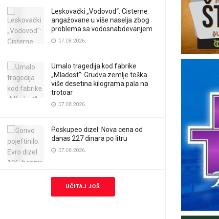
Leskovački „Vodovod“: Cisterne
angažovane u više naselja zbog
problema sa vodosnabdevanjem
07.08.2026.
Umalo tragedija kod fabrike
„Mladost“: Grudva zemlje teška
više desetina kilograma pala na
trotoar
07.08.2026.
Poskupeo dizel: Nova cena od
danas 227 dinara po litru
07.08.2026.
UČITAJ JOŠ