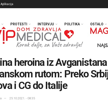
Aplikacija
PROTESTI
INTERVJU
POLITIKA
OSTALO
ina heroina iz Avganistana
anskom rutom: Preko Srbij
va i CG do Italije
ka
25.10.2021. - 08:35