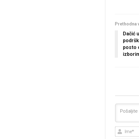
Prethodna 
Dačić 
podršk
posto 
izbori