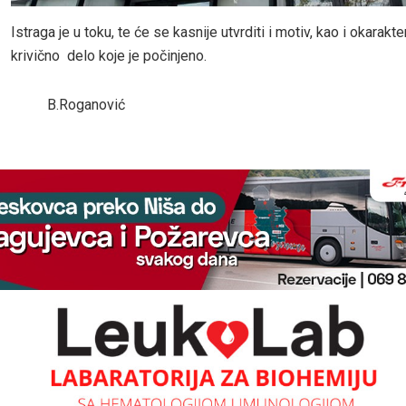
Istraga je u toku, te će se kasnije utvrditi i motiv, kao i okarakte
krivično delo koje je počinjeno.
B.Roganović