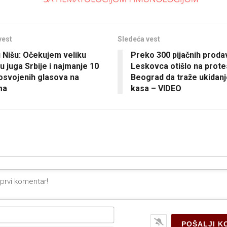
vest
Sledeća vest
u Nišu: Očekujem veliku
Preko 300 pijačnih proda
u juga Srbije i najmanje 10
Leskovca otišlo na prote
osvojenih glasova na
Beograd da traže ukidanje
ma
kasa – VIDEO
Ime*