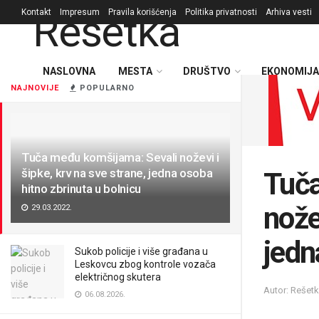
Kontakt
Impresum
Pravila korišćenja
Politika privatnosti
Arhiva vesti
NASLOVNA
MESTA
DRUŠTVO
EKONOMIJA
NAJNOVIJE
POPULARNO
Tuča među komšijama: Sevali noževi i
šipke, krv na sve strane, jedna osoba
Tuča
hitno zbrinuta u bolnicu
nože
29.03.2022.
jedn
Sukob policije i više građana u
Leskovcu zbog kontrole vozača
električnog skutera
Autor: Rešet
06.08.2026.