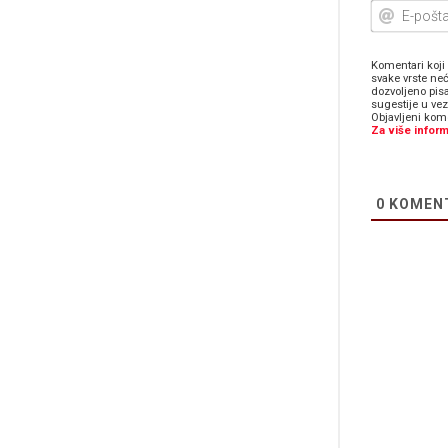
Komentari koji 
svake vrste neć
dozvoljeno pis
sugestije u ve
Objavljeni kome
Za više inform
0
KOMEN