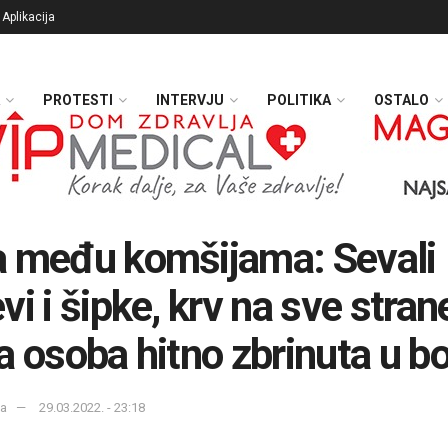
Aplikacija
PROTESTI
INTERVJU
POLITIKA
OSTALO
 među komšijama: Sevali
vi i šipke, krv na sve stran
a osoba hitno zbrinuta u bo
ka
29.03.2022. - 23:18