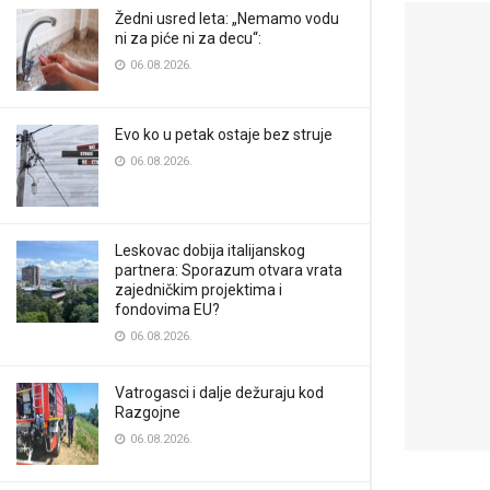
Žedni usred leta: „Nemamo vodu
ni za piće ni za decu“:
06.08.2026.
Evo ko u petak ostaje bez struje
06.08.2026.
Leskovac dobija italijanskog
partnera: Sporazum otvara vrata
zajedničkim projektima i
fondovima EU?
06.08.2026.
Vatrogasci i dalje dežuraju kod
Razgojne
06.08.2026.