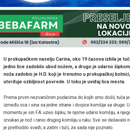
U prokupačkom naselju Carina, oko 19 časova izbila je tuča
jedno lice zadobilo ubod nožem, a drugo je udarno šipkom
noža zadobio je H.D. koji je trenutno u prokupačkoj bolnici
utvrđuje ozbiljnost povrede. U toku je uviđaj lica mesta.
Prema prvim nezvaničnim podacima do kojih smo došli, tuča je 
između oca i sina sa jedne strane i dvojice komšija sa druge. 
momentu je sin F.A. uzeo šipku, te njome udario komšiju, a njego
izvukao je nož i ranio drugog komšiju u ruku. Sve se dešavalo na 
je prethodilo svađi, a zatim i tuči, za sada nije poznato.