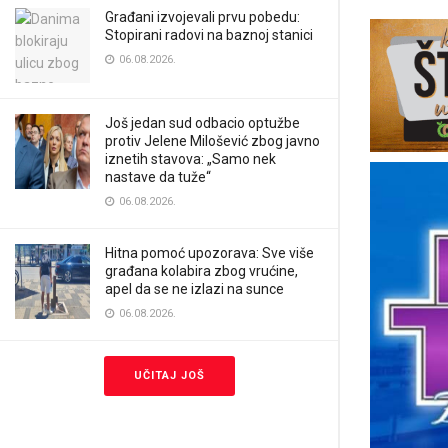
Građani izvojevali prvu pobedu:
Stopirani radovi na baznoj stanici
06.08.2026.
Još jedan sud odbacio optužbe
protiv Jelene Milošević zbog javno
iznetih stavova: „Samo nek
nastave da tuže“
06.08.2026.
Hitna pomoć upozorava: Sve više
građana kolabira zbog vrućine,
apel da se ne izlazi na sunce
06.08.2026.
UČITAJ JOŠ