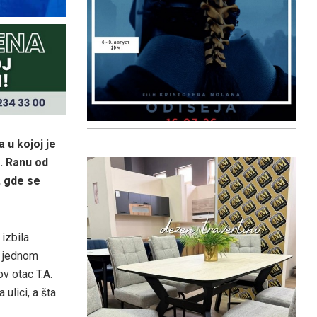
 u kojoj je
. Ranu od
, gde se
izbila
U jednom
v otac T.A.
ulici, a šta