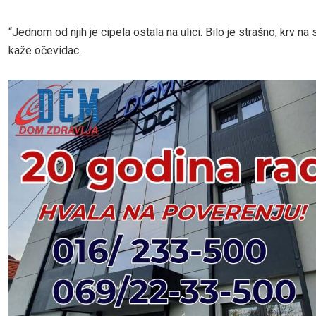
“Jednom od njih je cipela ostala na ulici. Bilo je strašno, krv na 
kaže očevidac.