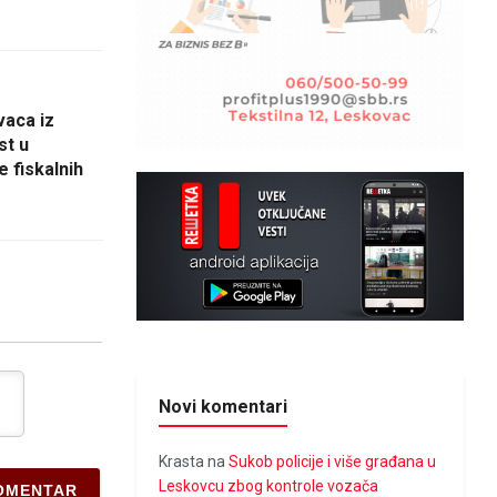
vaca iz
st u
 fiskalnih
Novi komentari
Krasta
na
Sukob policije i više građana u
Leskovcu zbog kontrole vozača