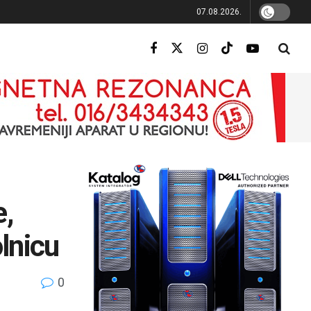
07.08.2026.
e,
lnicu
0