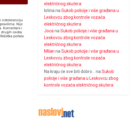
električnog skutera
Istina
na
Sukob policije i više građana u
Leskovcu zbog kontrole vozača
i netoleranciju
električnog skutera
pravilima. Nije
a. Komentare i
Joca
na
Sukob policije i više građana u
v drugih osoba.
Rešetka portala.
Leskovcu zbog kontrole vozača
električnog skutera
Milan
na
Sukob policije i više građana u
Leskovcu zbog kontrole vozača
električnog skutera
Na kraju će sve biti dobro...
na
Sukob
policije i više građana u Leskovcu zbog
kontrole vozača električnog skutera