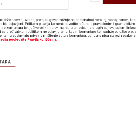
E-
pošta*
sadrže psovke, uvrede, pretnje i govor mržnje na nacionalnoj, verskoj, rasnoj osnovi, kao 
e biti objavljeni. Prilikom pisanja komentara vodite računa o pravopisnim i gramatičkim 
anje komentara isključivo velikim slovima niti promovisanje drugih sajtova putem linkov
zi sa uređivačkom politikom ne objavljujemo, kao ni komentare koji sadrže optužbe proti
ntari predstavljaju privatno mišljenje autora komentara, odnosno nisu stavovi redakcije 
acija pogledajte Pravila korišćenja.
TARA