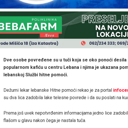
Dve osobe povređene su u tuči koja se oko ponoći desila
popularnom kafiću u centru Lebana i njima je ukazana po
lebanskoj Službi hitne pomoći.
Dežurni lekar lebanske Hitne pomoći rekao je za portal
infoce
su dva lica zadobila lake telesne povrede i da su poslati na ku
Prema još uvek nepotvrđenim informacijama jedno lice zadobil
flašom u glavu nakon čega je nastala tuča.