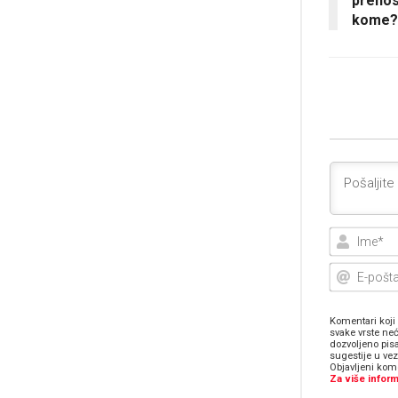
prenos
kome?
Komentari koji 
svake vrste neć
dozvoljeno pis
sugestije u ve
Objavljeni kome
Za više inform