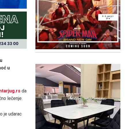
 u
moć u
ntarjug.rs
da
ćno lečenje.
o je udarac