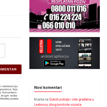
i netoleranciju
Novi komentari
pravilima. Nije
a. Komentare i
v drugih osoba.
Rešetka portala.
Krasta
na
Sukob policije i više građana u
Leskovcu zbog kontrole vozača