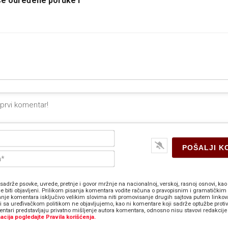
e određene poruke i
Ime*
E-
pošta*
sadrže psovke, uvrede, pretnje i govor mržnje na nacionalnoj, verskoj, rasnoj osnovi, kao 
e biti objavljeni. Prilikom pisanja komentara vodite računa o pravopisnim i gramatičkim 
anje komentara isključivo velikim slovima niti promovisanje drugih sajtova putem linkov
zi sa uređivačkom politikom ne objavljujemo, kao ni komentare koji sadrže optužbe proti
ntari predstavljaju privatno mišljenje autora komentara, odnosno nisu stavovi redakcije 
acija pogledajte Pravila korišćenja.