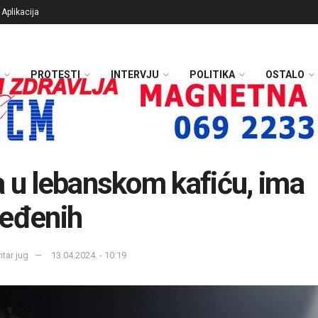
Aplikacija
PROTESTI
INTERVJU
POLITIKA
OSTALO
 u lebanskom kafiću, ima
eđenih
ntar jug
13.04.2024. - 10:19