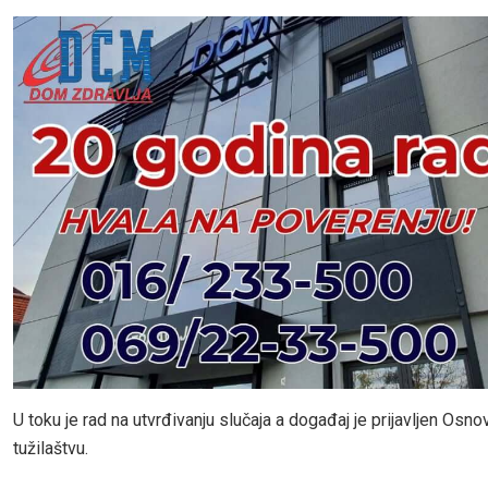
U toku je rad na utvrđivanju slučaja a događaj je prijavljen Os
tužilaštvu.