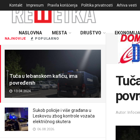
Kontakt
Impresum
Pravila korišćenja
Politika privatnosti
Arhiva vesti
NASLOVNA
MESTA
DRUŠTVO
EKONOMIJA
NAJNOVIJE
POPULARNO
Tuča u lebanskom kafiću, ima
Tuča
povređenih
povr
13.04.2024.
Sukob policije i više građana u
Autor: Infoce
Leskovcu zbog kontrole vozača
električnog skutera
06.08.2026.