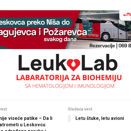
vest
Sledeća vest
ije viseće patike – Da li
Letu štuke, letu avioni
vatrometi u Leskovcu