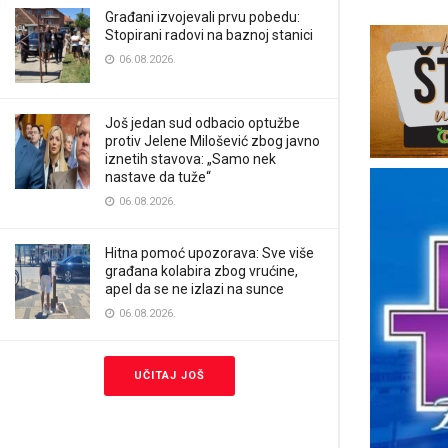
Građani izvojevali prvu pobedu:
Stopirani radovi na baznoj stanici
06.08.2026.
Još jedan sud odbacio optužbe
protiv Jelene Milošević zbog javno
iznetih stavova: „Samo nek
nastave da tuže“
06.08.2026.
Hitna pomoć upozorava: Sve više
građana kolabira zbog vrućine,
apel da se ne izlazi na sunce
06.08.2026.
UČITAJ JOŠ