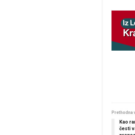
Prethodna 
Kao ran
česti 