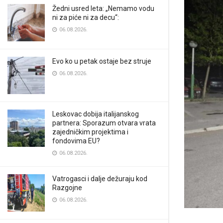
Žedni usred leta: „Nemamo vodu
ni za piće ni za decu“:
06.08.2026.
Evo ko u petak ostaje bez struje
06.08.2026.
Leskovac dobija italijanskog
partnera: Sporazum otvara vrata
zajedničkim projektima i
fondovima EU?
06.08.2026.
Vatrogasci i dalje dežuraju kod
Razgojne
06.08.2026.