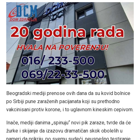
Beogradski mediji prenose ovih dana da su kovid bolnice
po Srbiji pune zaraženih pacijanata koji su prethodno
vakcinisani protiv korone, i to uglavnom kineskim cepivom.
Inače, mediji danima „spinuju“ novi pik zaraze, tvrde da će
žurke i skijanje da izazovu dramatičan skok obolelih u
nameri da prikriju, po svemu sudeći, neuspešno testiranje