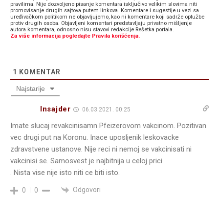
pravilima. Nije dozvoljeno pisanje komentara isključivo velikim slovima niti
promovisanje drugih sajtova putem linkova. Komentare i sugestije u vezi sa
uređivačkom politikom ne objavljujemo, kao ni komentare koji sadrže optužbe
protiv drugih osoba. Objavljeni komentari predstavljaju privatno mišljenje
autora komentara, odnosno nisu stavovi redakcije Rešetka portala.
Za više informacija pogledajte Pravila korišćenja.
1
KOMENTAR
Najstarije
Insajder
06.03.2021. 00:25
Imate slucaj revakcinisamn Pfeizerovom vakcinom. Pozitivan
vec drugi put na Koronu. Inace uposljenik leskovacke
zdravstvene ustanove. Nije reci ni nemoj se vakcinisati ni
vakcinisi se. Samosvest je najbitnija u celoj prici
. Nista vise nije isto niti ce biti isto.
Odgovori
0
0