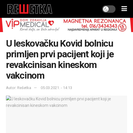
U leskovačku Kovid bolnicu
primljen prvi pacijent koji je
revakcinisan kineskom
vakcinom
Autor: Rešetka
05.03.2021. - 14:13