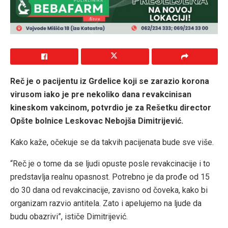
Reč je o pacijentu iz Grdelice koji se zarazio korona
virusom iako je pre nekoliko dana revakcinisan
kineskom vakcinom, potvrdio je za Rešetku director
Opšte bolnice Leskovac Nebojša Dimitrijević.
Kako kaže, očekuje se da takvih pacijenata bude sve više.
“Reč je o tome da se ljudi opuste posle revakcinacije i to
predstavlja realnu opasnost. Potrebno je da prođe od 15
do 30 dana od revakcinacije, zavisno od čoveka, kako bi
organizam razvio antitela. Zato i apelujemo na ljude da
budu obazrivi”, ističe Dimitrijević.