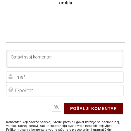
cedilu
Ime
E-
poš
Komentari koji sadrže psovke, uvrede, pretnje i govor mržnje na nacionalnoj,
verskoj, rasnoj osnovi, kao i netoleranciju svake vrste neće biti objavljeni.
Prilikom pisanja komentara vodite računa o pravopisnim i gramatičkim