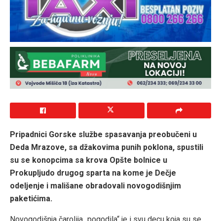
Pripadnici Gorske službe spasavanja preobučeni u
Deda Mrazove, sa džakovima punih poklona, spustili
su se konopcima sa krova Opšte bolnice u
Prokupljudo drugog sparta na kome je Dečje
odeljenje i mališane obradovali novogodišnjim
paketićima.
Novogodišnja čarolija „pogodila“ je i svu decu koja su se