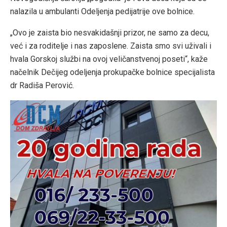
nalazila u ambulanti Odeljenja pedijatrije ove bolnice.
„Ovo je zaista bio nesvakidašnji prizor, ne samo za decu,
već i za roditelje i nas zaposlene. Zaista smo svi uživali i
hvala Gorskoj službi na ovoj veličanstvenoj poseti“, kaže
načelnik Dečijeg odeljenja prokupačke bolnice specijalista
dr Radiša Perović.