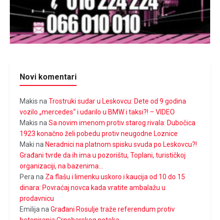
Novi komentari
Makis
na
Trostruki sudar u Leskovcu: Dete od 9 godina
vozilo „mercedes“ i udarilo u BMW i taksi?! – VIDEO
Makis
na
Sa novim imenom protiv starog rivala: Dubočica
1923 konačno želi pobedu protiv neugodne Loznice
Maki
na
Neradnici na platnom spisku svuda po Leskovcu?!
Građani tvrde da ih ima u pozorištu, Toplani, turističkoj
organizaciji, na bazenima…
Pera
na
Za flašu i limenku uskoro i kaucija od 10 do 15
dinara: Povraćaj novca kada vratite ambalažu u
prodavnicu
Emilija
na
Građani Rosulje traže referendum protiv
betoniranja Crnobarskog potoka