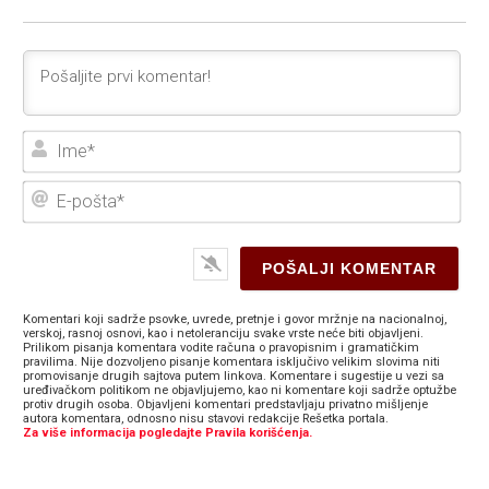
Ime
E-
poš
Komentari koji sadrže psovke, uvrede, pretnje i govor mržnje na nacionalnoj,
verskoj, rasnoj osnovi, kao i netoleranciju svake vrste neće biti objavljeni.
Prilikom pisanja komentara vodite računa o pravopisnim i gramatičkim
pravilima. Nije dozvoljeno pisanje komentara isključivo velikim slovima niti
promovisanje drugih sajtova putem linkova. Komentare i sugestije u vezi sa
uređivačkom politikom ne objavljujemo, kao ni komentare koji sadrže optužbe
protiv drugih osoba. Objavljeni komentari predstavljaju privatno mišljenje
autora komentara, odnosno nisu stavovi redakcije Rešetka portala.
Za više informacija pogledajte Pravila korišćenja.