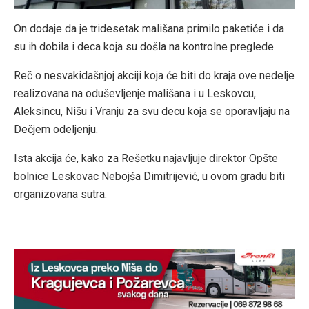
On dodaje da je tridesetak mališana primilo paketiće i da
su ih dobila i deca koja su došla na kontrolne preglede.
Reč o nesvakidašnjoj akciji koja će biti do kraja ove nedelje
realizovana na oduševljenje mališana i u Leskovcu,
Aleksincu, Nišu i Vranju za svu decu koja se oporavljaju na
Dečjem odeljenju.
Ista akcija će, kako za Rešetku najavljuje direktor Opšte
bolnice Leskovac Nebojša Dimitrijević, u ovom gradu biti
organizovana sutra.