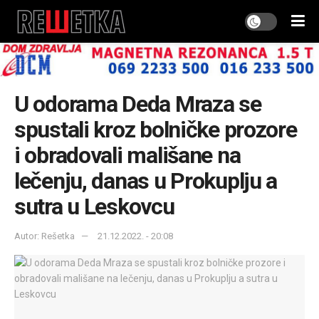
U odorama Deda Mraza se
spustali kroz bolničke prozore
i obradovali mališane na
lečenju, danas u Prokuplju a
sutra u Leskovcu
Autor: Rešetka
21.12.2022. - 20:08