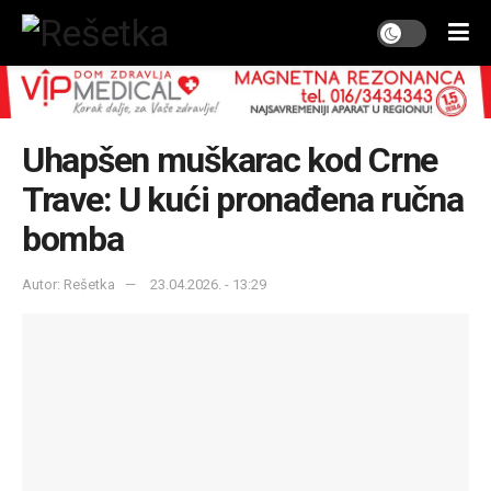
Uhapšen muškarac kod Crne
Trave: U kući pronađena ručna
bomba
Autor: Rešetka
23.04.2026. - 13:29