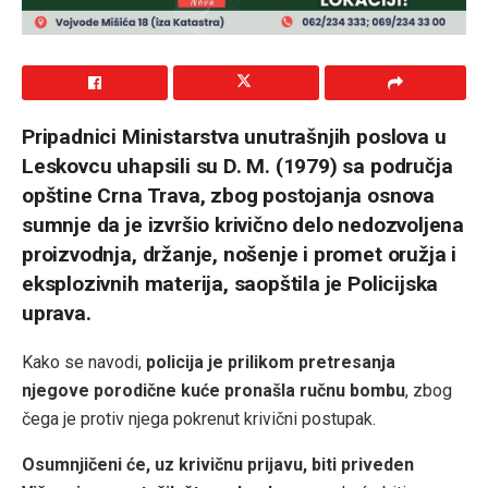
Pripadnici Ministarstva unutrašnjih poslova u
Leskovcu uhapsili su D. M. (1979) sa područja
opštine Crna Trava, zbog postojanja osnova
sumnje da je izvršio krivično delo nedozvoljena
proizvodnja, držanje, nošenje i promet oružja i
eksplozivnih materija, saopštila je Policijska
uprava.
Kako se navodi,
policija je prilikom pretresanja
njegove porodične kuće pronašla ručnu bombu
, zbog
čega je protiv njega pokrenut krivični postupak.
Osumnjičeni će, uz krivičnu prijavu, biti priveden