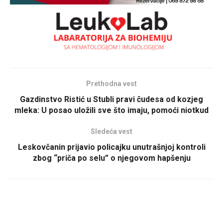
Prethodna vest
Gazdinstvo Ristić u Stubli pravi čudesa od kozjeg
mleka: U posao uložili sve što imaju, pomoći niotkud
Sledeća vest
Leskovčanin prijavio policajku unutrašnjoj kontroli
zbog “priča po selu” o njegovom hapšenju