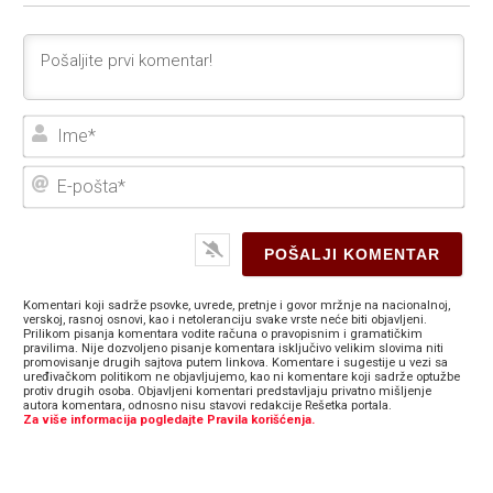
Ime
E-
poš
Komentari koji sadrže psovke, uvrede, pretnje i govor mržnje na nacionalnoj,
verskoj, rasnoj osnovi, kao i netoleranciju svake vrste neće biti objavljeni.
Prilikom pisanja komentara vodite računa o pravopisnim i gramatičkim
pravilima. Nije dozvoljeno pisanje komentara isključivo velikim slovima niti
promovisanje drugih sajtova putem linkova. Komentare i sugestije u vezi sa
uređivačkom politikom ne objavljujemo, kao ni komentare koji sadrže optužbe
protiv drugih osoba. Objavljeni komentari predstavljaju privatno mišljenje
autora komentara, odnosno nisu stavovi redakcije Rešetka portala.
Za više informacija pogledajte Pravila korišćenja.