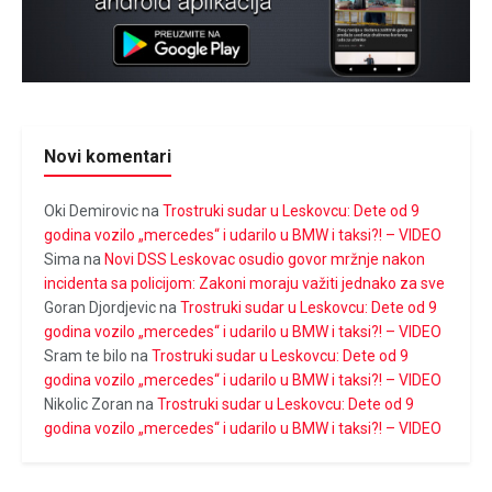
Novi komentari
Oki Demirovic
na
Trostruki sudar u Leskovcu: Dete od 9
godina vozilo „mercedes“ i udarilo u BMW i taksi?! – VIDEO
Sima
na
Novi DSS Leskovac osudio govor mržnje nakon
incidenta sa policijom: Zakoni moraju važiti jednako za sve
Goran Djordjevic
na
Trostruki sudar u Leskovcu: Dete od 9
godina vozilo „mercedes“ i udarilo u BMW i taksi?! – VIDEO
Sram te bilo
na
Trostruki sudar u Leskovcu: Dete od 9
godina vozilo „mercedes“ i udarilo u BMW i taksi?! – VIDEO
Nikolic Zoran
na
Trostruki sudar u Leskovcu: Dete od 9
godina vozilo „mercedes“ i udarilo u BMW i taksi?! – VIDEO