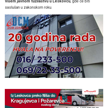
Višem javnom tužilaštvu u Leskovcu
, gde će biti
saslušan u zakonskom roku.