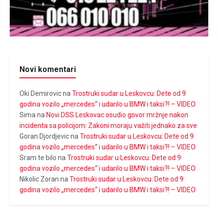
Novi komentari
Oki Demirovic
na
Trostruki sudar u Leskovcu: Dete od 9
godina vozilo „mercedes“ i udarilo u BMW i taksi?! – VIDEO
Sima
na
Novi DSS Leskovac osudio govor mržnje nakon
incidenta sa policijom: Zakoni moraju važiti jednako za sve
Goran Djordjevic
na
Trostruki sudar u Leskovcu: Dete od 9
godina vozilo „mercedes“ i udarilo u BMW i taksi?! – VIDEO
Sram te bilo
na
Trostruki sudar u Leskovcu: Dete od 9
godina vozilo „mercedes“ i udarilo u BMW i taksi?! – VIDEO
Nikolic Zoran
na
Trostruki sudar u Leskovcu: Dete od 9
godina vozilo „mercedes“ i udarilo u BMW i taksi?! – VIDEO