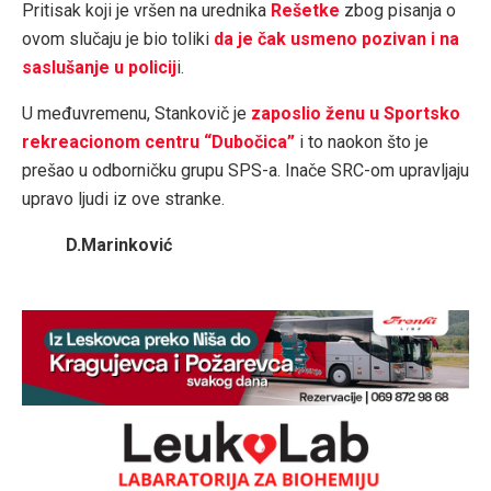
Pritisak koji je vršen na urednika
Rešetke
zbog pisanja o
ovom slučaju je bio toliki
da je čak usmeno pozivan i na
saslušanje u policij
i.
U međuvremenu, Stankovič je
zaposlio ženu u Sportsko
rekreacionom centru “Dubočica”
i to naokon što je
prešao u odborničku grupu SPS-a. Inače SRC-om upravljaju
upravo ljudi iz ove stranke.
D.Marinković