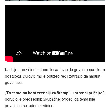
Kada je opozicioni odbornik nastavio da govori o sudskom
postupku, Đurović mu je oduzeo reč i zatražio da napusti
govornicu.
„
To tamo na konferenciji za štampu u stranci pričajte
“,
poručio je predsednik Skupštine, tvrdeći da tema nije
povezana sa radom sednice.