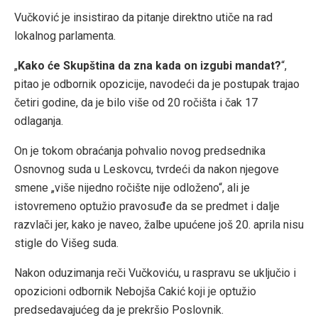
Vučković je insistirao da pitanje direktno utiče na rad
lokalnog parlamenta.
„
Kako će Skupština da zna kada on izgubi mandat?
“,
pitao je odbornik opozicije, navodeći da je postupak trajao
četiri godine, da je bilo više od 20 ročišta i čak 17
odlaganja.
On je tokom obraćanja pohvalio novog predsednika
Osnovnog suda u Leskovcu, tvrdeći da nakon njegove
smene „više nijedno ročište nije odloženo“, ali je
istovremeno optužio pravosuđe da se predmet i dalje
razvlači jer, kako je naveo, žalbe upućene još 20. aprila nisu
stigle do Višeg suda.
Nakon oduzimanja reči Vučkoviću, u raspravu se uključio i
opozicioni odbornik Nebojša Cakić koji je optužio
predsedavajućeg da je prekršio Poslovnik.