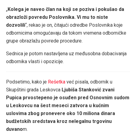
„
Kolega je naveo član na koji se poziva i pokušao da
obrazloži povredu Poslovnika. Vi mu to niste
dozvolili
“, rekao je on, čitajući odredbe Poslovnika koje
odbornicima omogućavaju da tokom vremena odborničke
grupe obrazlažu povrede procedure.
Sednica je potom nastavljena uz međusobna dobacivanja
odbornika vlasti i opozicije.
Podsetimo, kako je
Rešetka
već pisala, odbornik u
Skupštini grada Leskovca
Ljubiša Stanković zvani
Pupica prvostepeno je osuđen pred Osnovnim sudom
u Leskovcu na šest meseci zatvora u kućnim
uslovima zbog pronevere oko 10 miliona dinara
budžetskih sredstava kroz nelegalnu trgovinu
duvano
m.