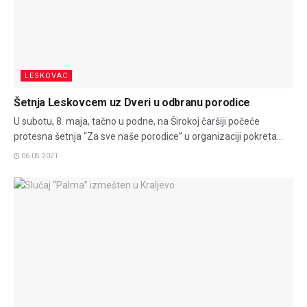
LESKOVAC
Šetnja Leskovcem uz Dveri u odbranu porodice
U subotu, 8. maja, tačno u podne, na Širokoj čaršiji počeće
protesna šetnja “Za sve naše porodice” u organizaciji pokreta...
06.05.2021.