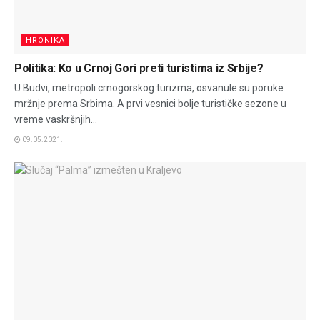
HRONIKA
Politika: Ko u Crnoj Gori preti turistima iz Srbije?
U Budvi, metropoli crnogorskog turizma, osvanule su poruke
mržnje prema Srbima. A prvi vesnici bolje turističke sezone u
vreme vaskršnjih...
09.05.2021.