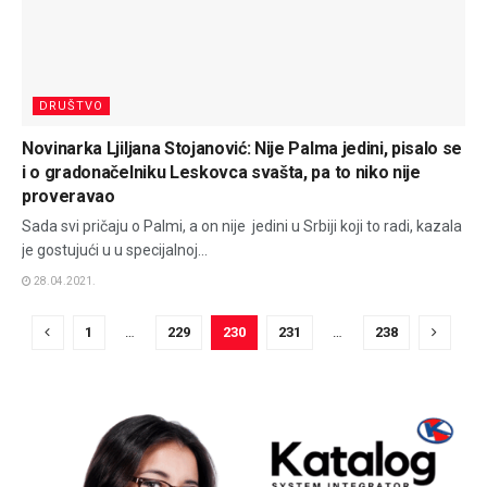
DRUŠTVO
Novinarka Ljiljana Stojanović: Nije Palma jedini, pisalo se
i o gradonačelniku Leskovca svašta, pa to niko nije
proveravao
Sada svi pričaju o Palmi, a on nije jedini u Srbiji koji to radi, kazala
je gostujući u u specijalnoj...
28.04.2021.
1
…
229
230
231
…
238