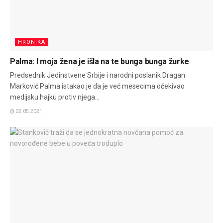
HRONIKA
Palma: I moja žena je išla na te bunga bunga žurke
Predsednik Jedinstvene Srbije i narodni poslanik Dragan
Marković Palma istakao je da je već mesecima očekivao
medijsku hajku protiv njega...
02.05.2021.