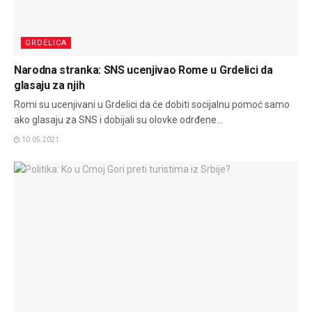
GRDELICA
Narodna stranka: SNS ucenjivao Rome u Grdelici da
glasaju za njih
Romi su ucenjivani u Grdelici da će dobiti socijalnu pomoć samo
ako glasaju za SNS i dobijali su olovke odrđene...
10.05.2021.