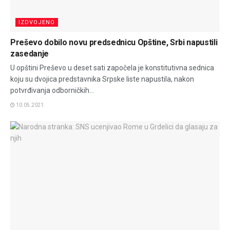
IZDVOJENO
Preševo dobilo novu predsednicu Opštine, Srbi napustili
zasedanje
U opštini Preševo u deset sati započela je konstitutivna sednica
koju su dvojica predstavnika Srpske liste napustila, nakon
potvrđivanja odborničkih...
10.05.2021.