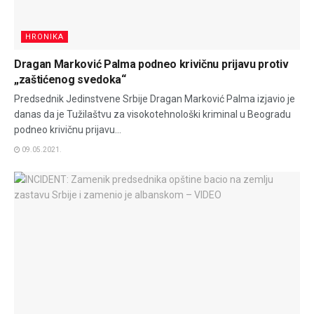
HRONIKA
Dragan Marković Palma podneo krivičnu prijavu protiv
„zaštićenog svedoka“
Predsednik Jedinstvene Srbije Dragan Marković Palma izjavio je
danas da je Tužilaštvu za visokotehnološki kriminal u Beogradu
podneo krivičnu prijavu...
09.05.2021.