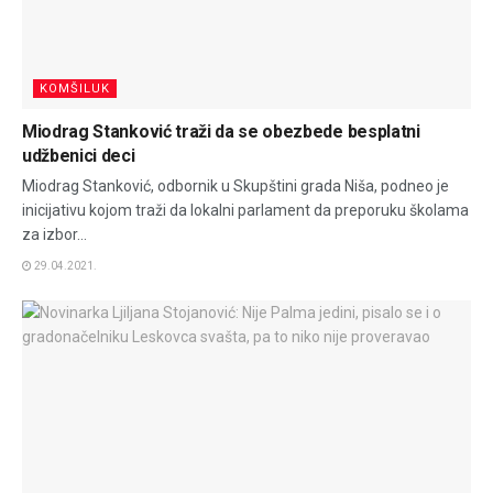
KOMŠILUK
Miodrag Stanković traži da se obezbede besplatni
udžbenici deci
Miodrag Stanković, odbornik u Skupštini grada Niša, podneo je
inicijativu kojom traži da lokalni parlament da preporuku školama
za izbor...
29.04.2021.