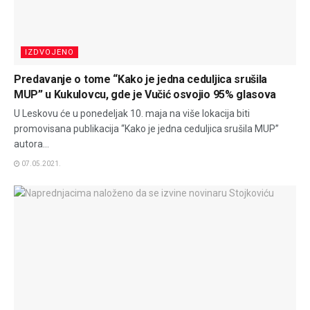
IZDVOJENO
Predavanje o tome “Kako je jedna ceduljica srušila
MUP” u Kukulovcu, gde je Vučić osvojio 95% glasova
U Leskovu će u ponedeljak 10. maja na više lokacija biti
promovisana publikacija “Kako je jedna ceduljica srušila MUP”
autora...
07.05.2021.