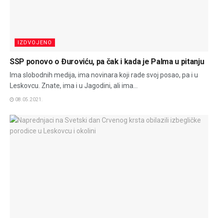
IZDVOJENO
SSP ponovo o Đuroviću, pa čak i kada je Palma u pitanju
Ima slobodnih medija, ima novinara koji rade svoj posao, pa i u
Leskovcu. Znate, ima i u Jagodini, ali ima...
08.05.2021.