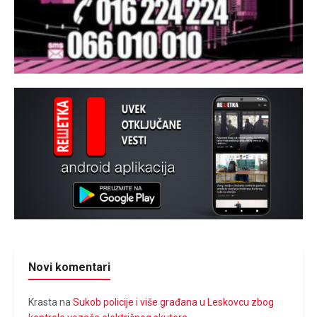
Novi komentari
Krasta
na
Sukob policije i više građana u Leskovcu zbog