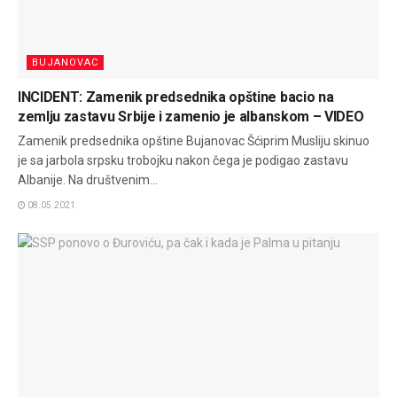
BUJANOVAC
INCIDENT: Zamenik predsednika opštine bacio na
zemlju zastavu Srbije i zamenio je albanskom – VIDEO
Zamenik predsednika opštine Bujanovac Šćiprim Musliju skinuo
je sa jarbola srpsku trobojku nakon čega je podigao zastavu
Albanije. Na društvenim...
08.05.2021.