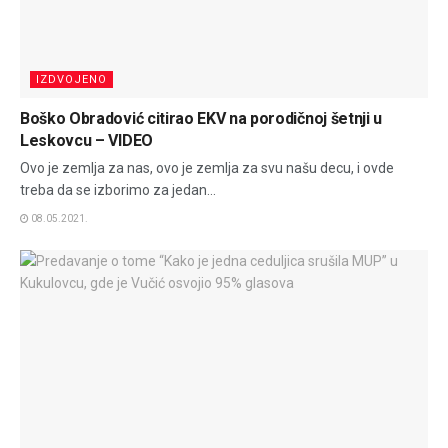
IZDVOJENO
Boško Obradović citirao EKV na porodičnoj šetnji u
Leskovcu – VIDEO
Ovo je zemlja za nas, ovo je zemlja za svu našu decu, i ovde
treba da se izborimo za jedan...
08.05.2021.