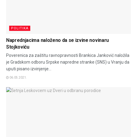
POLITIKA
Naprednjacima naloženo da se izvine novinaru
Stojkoviću
Poverenica za zaštitu ravnopravnosti Brankica Janković naložila
je Gradskom odboru Srpske napredne stranke (SNS) u Vranju da
uputi pisano izvinjenje...
06.05.2021.