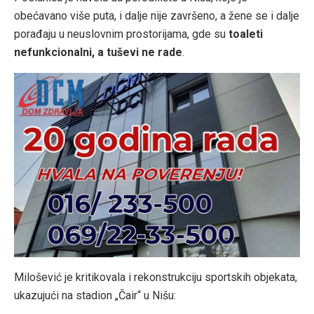
obećavano više puta, i dalje nije završeno, a žene se i dalje
porađaju u neuslovnim prostorijama, gde su
toaleti
nefunkcionalni, a tuševi ne rade
.
Milošević je kritikovala i rekonstrukciju sportskih objekata,
ukazujući na stadion „Čair“ u Nišu: