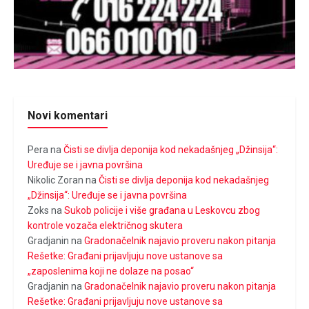
Novi komentari
Pera
na
Čisti se divlja deponija kod nekadašnjeg „Džinsija“:
Uređuje se i javna površina
Nikolic Zoran
na
Čisti se divlja deponija kod nekadašnjeg
„Džinsija“: Uređuje se i javna površina
Zoks
na
Sukob policije i više građana u Leskovcu zbog
kontrole vozača električnog skutera
Gradjanin
na
Gradonačelnik najavio proveru nakon pitanja
Rešetke: Građani prijavljuju nove ustanove sa
„zaposlenima koji ne dolaze na posao“
Gradjanin
na
Gradonačelnik najavio proveru nakon pitanja
Rešetke: Građani prijavljuju nove ustanove sa