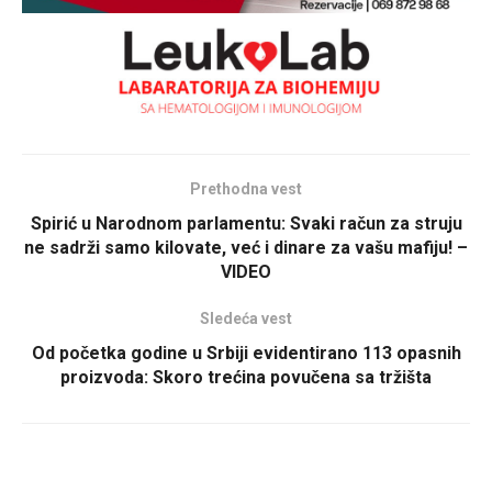
Prethodna vest
Spirić u Narodnom parlamentu: Svaki račun za struju
ne sadrži samo kilovate, već i dinare za vašu mafiju! –
VIDEO
Sledeća vest
Od početka godine u Srbiji evidentirano 113 opasnih
proizvoda: Skoro trećina povučena sa tržišta