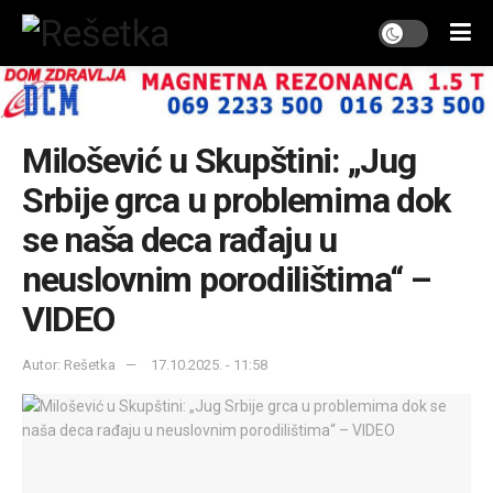
Milošević u Skupštini: „Jug
Srbije grca u problemima dok
se naša deca rađaju u
neuslovnim porodilištima“ –
VIDEO
Autor: Rešetka
17.10.2025. - 11:58