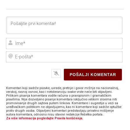
Ime
E-
poš
Komentari koji sadrže psovke, uvrede, pretnje i govor mržnje na nacionalnoj,
verskoj, rasnoj osnovi, kao i netoleranciju svake vrste neće biti objavljeni.
Prilikom pisanja komentara vodite računa o pravopisnim i gramatičkim
pravilima. Nije dozvoljeno pisanje komentara isključivo velikim slovima niti
promovisanje drugih sajtova putem linkova. Komentare i sugestije u vezi sa
uređivačkom politikom ne objavljujemo, kao ni komentare koji sadrže optužbe
protiv drugih osoba. Objavljeni komentari predstavljaju privatno mišljenje
autora komentara, odnosno nisu stavovi redakcije Rešetka portala.
Za više informacija pogledajte Pravila korišćenja.