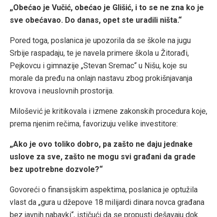
„Obećao je Vučić, obećao je Glišić, i to se ne zna ko je
sve obećavao. Do danas, opet ste uradili ništa.“
Pored toga, poslanica je upozorila da se škole na jugu
Srbije raspadaju, te je navela primere škola u Žitorađi,
Pejkovcu i gimnazije „Stevan Sremac“ u Nišu, koje su
morale da pređu na onlajn nastavu zbog prokišnjavanja
krovova i neuslovnih prostorija.
Milošević je kritikovala i izmene zakonskih procedura koje,
prema njenim rečima, favorizuju velike investitore:
„Ako je ovo toliko dobro, pa zašto ne daju jednake
uslove za sve, zašto ne mogu svi građani da grade
bez upotrebne dozvole?“
Govoreći o finansijskim aspektima, poslanica je optužila
vlast da „gura u džepove 18 milijardi dinara novca građana
bez javnih nabavki“, ističući da se propusti dešavaju dok