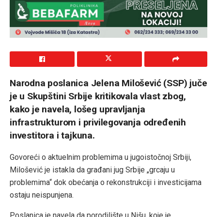
Narodna poslanica Jelena Milošević (SSP) juče
je u Skupštini Srbije kritikovala vlast zbog,
kako je navela, lošeg upravljanja
infrastrukturom i privilegovanja određenih
investitora i tajkuna.
Govoreći o aktuelnim problemima u jugoistočnoj Srbiji,
Milošević je istakla da građani jug Srbije „grcaju u
problemima“ dok obećanja o rekonstrukciji i investicijama
ostaju neispunjena.
Poslanica je navela da porodilište u Nišu, koje je