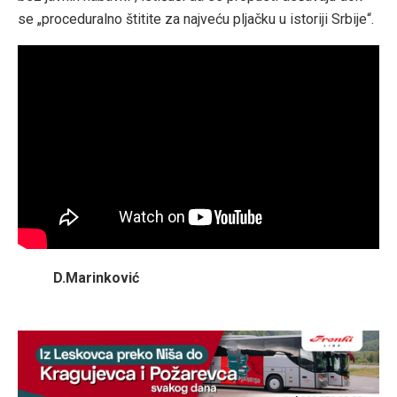
se „proceduralno štitite za najveću pljačku u istoriji Srbije“.
D.Marinković