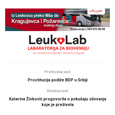
Prethodna vest
Prostitucija podiže BDP u Srbiji
Sledeća vest
Katarina Živković progovorila o pokušaju silovanja
koje je preživela