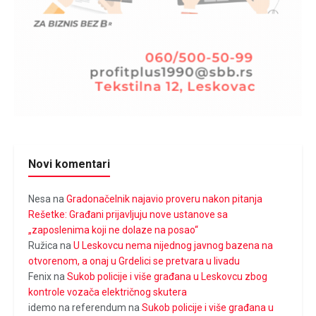
Novi komentari
Nesa
na
Gradonačelnik najavio proveru nakon pitanja
Rešetke: Građani prijavljuju nove ustanove sa
„zaposlenima koji ne dolaze na posao“
Ružica
na
U Leskovcu nema nijednog javnog bazena na
otvorenom, a onaj u Grdelici se pretvara u livadu
Fenix
na
Sukob policije i više građana u Leskovcu zbog
kontrole vozača električnog skutera
idemo na referendum
na
Sukob policije i više građana u