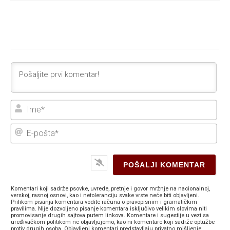
Ime
E-
poš
Komentari koji sadrže psovke, uvrede, pretnje i govor mržnje na nacionalnoj,
verskoj, rasnoj osnovi, kao i netoleranciju svake vrste neće biti objavljeni.
Prilikom pisanja komentara vodite računa o pravopisnim i gramatičkim
pravilima. Nije dozvoljeno pisanje komentara isključivo velikim slovima niti
promovisanje drugih sajtova putem linkova. Komentare i sugestije u vezi sa
uređivačkom politikom ne objavljujemo, kao ni komentare koji sadrže optužbe
protiv drugih osoba. Objavljeni komentari predstavljaju privatno mišljenje