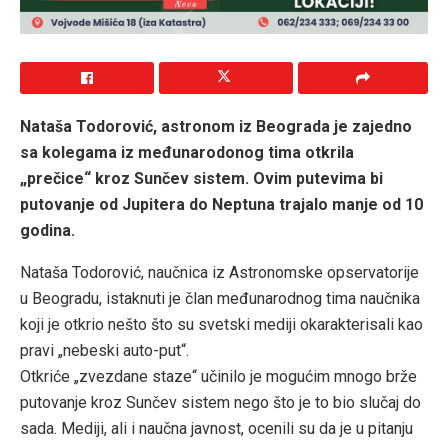
Nataša Todorović, astronom iz Beograda je zajedno
sa kolegama iz međunarodonog tima otkrila
„prečice“ kroz Sunčev sistem. Ovim putevima bi
putovanje od Jupitera do Neptuna trajalo manje od 10
godina.
Nataša Todorović, naučnica iz Astronomske opservatorije
u Beogradu, istaknuti je član međunarodnog tima naučnika
koji je otkrio nešto što su svetski mediji okarakterisali kao
pravi „nebeski auto-put“.
Otkriće „zvezdane staze“ učinilo je mogućim mnogo brže
putovanje kroz Sunčev sistem nego što je to bio slučaj do
sada. Mediji, ali i naučna javnost, ocenili su da je u pitanju