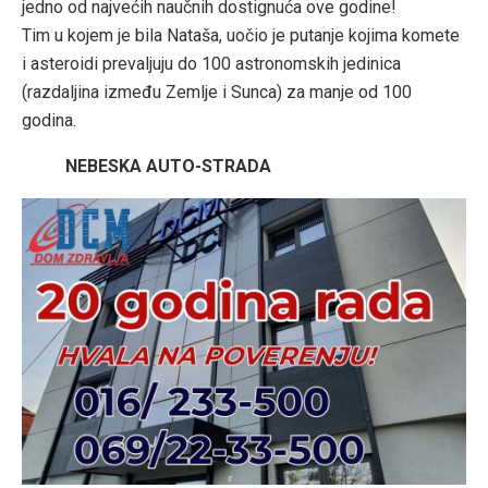
jedno od najvećih naučnih dostignuća ove godine!
Tim u kojem je bila Nataša, uočio je putanje kojima komete
i asteroidi prevaljuju do 100 astronomskih jedinica
(razdaljina između Zemlje i Sunca) za manje od 100
godina.
NEBESKA AUTO-STRADA