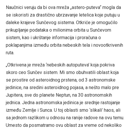
Naučnici veruju da bi ova mreža „astero-puteva“ mogla da
se iskoristi za drastično ubrzavanje letelica koje putuju u
daleke krajeve Sunčevog sistema. Otkriće je omogućilo
prikupljanje podataka o milionima orbita u Sunčevom
sistem, kao i ukrštanje informacija i proračuna o
poklapanjima između orbita nebeskih tela i novootkrivenih
ruta.
„Otkrivena je mreža ‘nebeskih autoputeva’ koja pokriva
skoro ceo Sunčev sistem. Mi smo obuhvatili oblast koja
se prostire od asteroidnog prstena, od 3 astronomske
jedinice, na sredini asteroidnog pojasa, a nešto malo pre
Jupitera, sve do planete Neptun, na 30 astronomskih
jednica. Jedna astronomska jedinica je srednje rastojanje
između Zemlje i Sunca. U toj oblasti smo ‘slikali’ haos, ali
sa jednom razlikom u odnosu na ranije radove na ovu temu.
Umesto da posmatramo ovu oblast za vreme od nekoliko