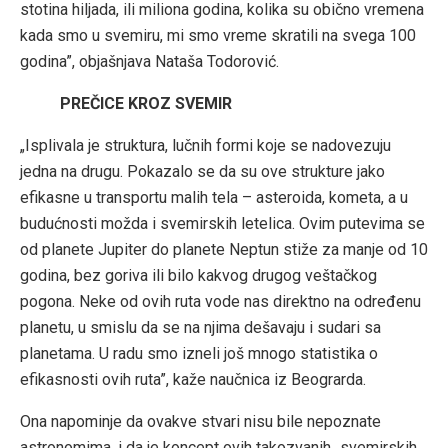
stotina hiljada, ili miliona godina, kolika su obično vremena
kada smo u svemiru, mi smo vreme skratili na svega 100
godina”, objašnjava Nataša Todorović.
PREČICE KROZ SVEMIR
„Isplivala je struktura, lučnih formi koje se nadovezuju
jedna na drugu. Pokazalo se da su ove strukture jako
efikasne u transportu malih tela – asteroida, kometa, a u
budućnosti možda i svemirskih letelica. Ovim putevima se
od planete Jupiter do planete Neptun stiže za manje od 10
godina, bez goriva ili bilo kakvog drugog veštačkog
pogona. Neke od ovih ruta vode nas direktno na određenu
planetu, u smislu da se na njima dešavaju i sudari sa
planetama. U radu smo izneli još mnogo statistika o
efikasnosti ovih ruta”, kaže naučnica iz Beograrda.
Ona napominje da ovakve stvari nisu bile nepoznate
astronomima, i da je koncept ovih takozvanih „svemirskih