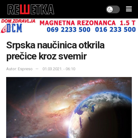
Srpska naučinica otkrila
prečice kroz svemir
Autor: Espreso
01.03.2021. - 06:10