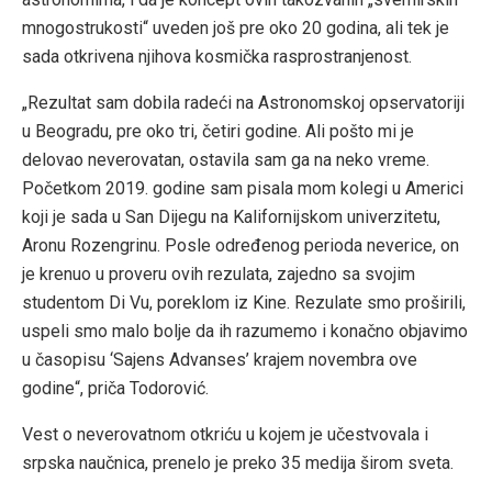
mnogostrukosti“ uveden još pre oko 20 godina, ali tek je
sada otkrivena njihova kosmička rasprostranjenost.
„Rezultat sam dobila radeći na Astronomskoj opservatoriji
u Beogradu, pre oko tri, četiri godine. Ali pošto mi je
delovao neverovatan, ostavila sam ga na neko vreme.
Početkom 2019. godine sam pisala mom kolegi u Americi
koji je sada u San Dijegu na Kalifornijskom univerzitetu,
Aronu Rozengrinu. Posle određenog perioda neverice, on
je krenuo u proveru ovih rezulata, zajedno sa svojim
studentom Di Vu, poreklom iz Kine. Rezulate smo proširili,
uspeli smo malo bolje da ih razumemo i konačno objavimo
u časopisu ‘Sajens Advanses’ krajem novembra ove
godine“, priča Todorović.
Vest o neverovatnom otkriću u kojem je učestvovala i
srpska naučnica, prenelo je preko 35 medija širom sveta.