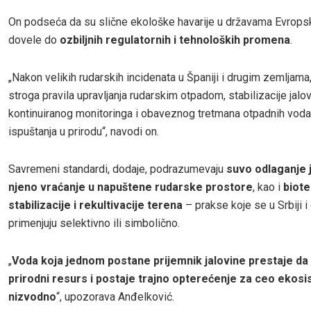
On podseća da su slične ekološke havarije u državama Evropsk
dovele do
ozbiljnih regulatornih i tehnoloških promena
.
„Nakon velikih rudarskih incidenata u Španiji i drugim zemljam
stroga pravila upravljanja rudarskim otpadom, stabilizacije jalov
kontinuiranog monitoringa i obaveznog tretmana otpadnih voda
ispuštanja u prirodu“, navodi on.
Savremeni standardi, dodaje, podrazumevaju
suvo odlaganje j
njeno vraćanje u napuštene rudarske prostore
, kao i
biot
stabilizacije i rekultivacije terena
– prakse koje se u Srbiji i 
primenjuju selektivno ili simbolično.
„
Voda koja jednom postane prijemnik jalovine prestaje da
prirodni resurs i postaje trajno opterećenje za ceo ekos
nizvodno
“, upozorava Anđelković.