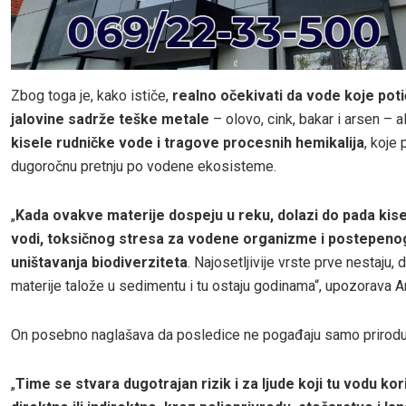
Zbog toga je, kako ističe,
realno očekivati da vode koje poti
jalovine sadrže teške metale
– olovo, cink, bakar i arsen – al
kisele rudničke vode i tragove procesnih hemikalija
, koje 
dugoročnu pretnju po vodene ekosisteme.
„
Kada ovakve materije dospeju u reku, dolazi do pada kis
vodi, toksičnog stresa za vodene organizme i postepeno
uništavanja biodiverziteta
. Najosetljivije vrste prve nestaju,
materije talože u sedimentu i tu ostaju godinama“, upozorava A
On posebno naglašava da posledice ne pogađaju samo prirodu
„
Time se stvara dugotrajan rizik i za ljude koji tu vodu kor