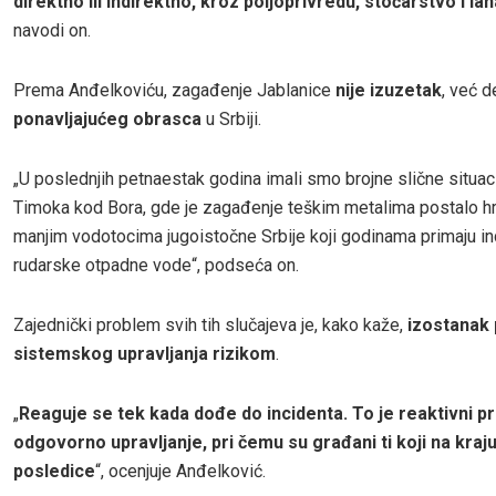
direktno ili indirektno, kroz poljoprivredu, stočarstvo i la
navodi on.
Prema Anđelkoviću, zagađenje Jablanice
nije izuzetak
, već 
ponavljajućeg obrasca
u Srbiji.
„U poslednjih petnaestak godina imali smo brojne slične situaci
Timoka kod Bora, gde je zagađenje teškim metalima postalo hron
manjim vodotocima jugoistočne Srbije koji godinama primaju ind
rudarske otpadne vode“, podseća on.
Zajednički problem svih tih slučajeva je, kako kaže,
izostanak 
sistemskog upravljanja rizikom
.
„
Reaguje se tek kada dođe do incidenta. To je reaktivni pr
odgovorno upravljanje, pri čemu su građani ti koji na kraj
posledice
“, ocenjuje Anđelković.