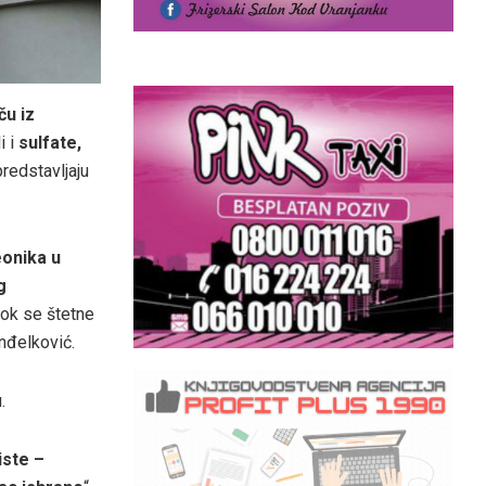
ču iz
i i
sulfate,
predstavljaju
eonika u
g
 dok se štetne
nđelković.
.
iste –