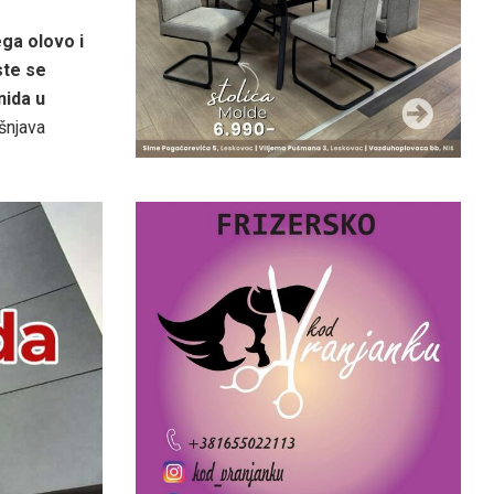
ga olovo i
ste se
nida u
ašnjava