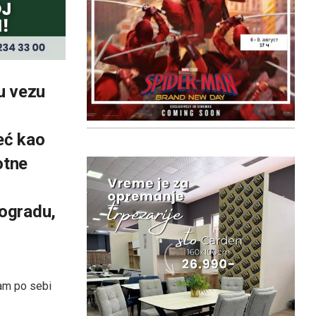
 u vezu
eć kao
votne
ogradu,
sam po sebi