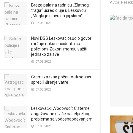
Autor: Rešet
Breza pala na radnicu „Zlatnog
traga“ usred oluje u Leskovcu:
„Mogla je glavu da joj slomi“
07.08.2026.
Novi DSS Leskovac osudio govor
mržnje nakon incidenta sa
policijom: Zakoni moraju važiti
jednako za sve
07.08.2026.
Grom izazvao požar: Vatrogasci
sprečili širenje vatre
07.08.2026.
Leskovački „Vodovod“: Cisterne
angažovane u više naselja zbog
problema sa vodosnabdevanjem
07.08.2026.