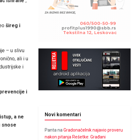
nac ishrane
“,
deo
šireg i
je – u slivu
ično, ali i u
ustrijske i
prevencije i
Novi komentari
istup, a ne
u snose
Panta
na
Gradonačelnik najavio proveru
nakon pitanja Rešetke: Građani