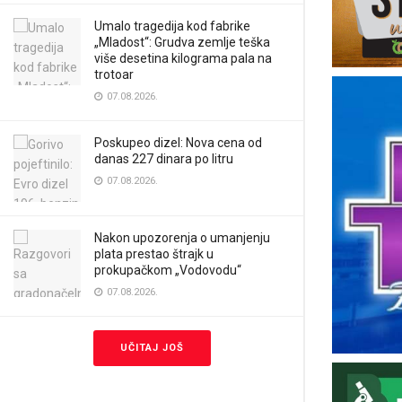
Umalo tragedija kod fabrike
„Mladost“: Grudva zemlje teška
više desetina kilograma pala na
trotoar
07.08.2026.
Poskupeo dizel: Nova cena od
danas 227 dinara po litru
07.08.2026.
Nakon upozorenja o umanjenju
plata prestao štrajk u
prokupačkom „Vodovodu“
07.08.2026.
UČITAJ JOŠ