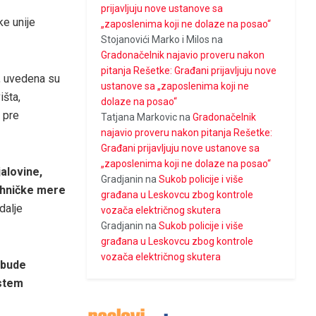
prijavljuju nove ustanove sa
e unije
„zaposlenima koji ne dolaze na posao“
Stojanovići Marko i Milos
na
Gradonačelnik najavio proveru nakon
pitanja Rešetke: Građani prijavljuju nove
a, uvedena su
ustanove sa „zaposlenima koji ne
išta,
dolaze na posao“
 pre
Tatjana Markovic
na
Gradonačelnik
najavio proveru nakon pitanja Rešetke:
Građani prijavljuju nove ustanove sa
„zaposlenima koji ne dolaze na posao“
alovine,
Gradjanin
na
Sukob policije i više
ehničke mere
građana u Leskovcu zbog kontrole
dalje
vozača električnog skutera
Gradjanin
na
Sukob policije i više
građana u Leskovcu zbog kontrole
vozača električnog skutera
 bude
istem