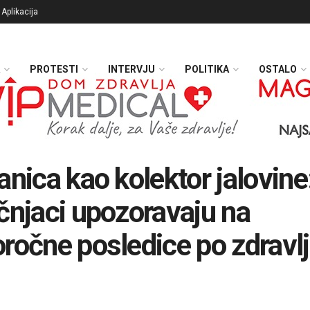
Aplikacija
PROTESTI
INTERVJU
POLITIKA
OSTALO
anica kao kolektor jalovine
čnjaci upozoravaju na
ročne posledice po zdravl