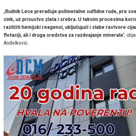
„
Rudnik Lece prerađuje polimetalne sulfidne rude, pre sve
cink, uz prisustvo zlata i srebra. U takvim procesima kori
različiti hemijski reagensi, uključujući i slabe rastvore cija
flotaciji, ali i druga sredstva za razdvajanje minerala
“, obj
Anđelković.