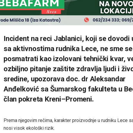
Incident na reci Jablanici, koji se dovodi
sa aktivnostima rudnika Lece, ne sme se
posmatrati kao izolovani tehnički kvar, v
ozbiljno pitanje zaštite zdravlja ljudi i ži
sredine, upozorava doc. dr Aleksandar
Anđelković sa Šumarskog fakulteta u Be
član pokreta Kreni–Promeni.
Prema njegovim rečima, karakter proizvodnje u rudniku Lece 
nosi visok ekološki rizik.