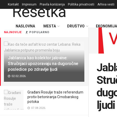
Kontakt
Impresum
Pravila korišćenja
Politika privatnosti
Arhiva vesti
NASLOVNA
MESTA
DRUŠTVO
EKONOMIJA
NAJNOVIJE
POPULARNO
Jablanica kao kolektor jalovine:
Stručnjaci upozoravaju na dugoročne
Jabl
posledice po zdravlje ljudi
Stru
02.02.2026.
dugo
Građani Rosulje traže referendum
protiv betoniranja Crnobarskog
ljudi
potoka
07.08.2026.